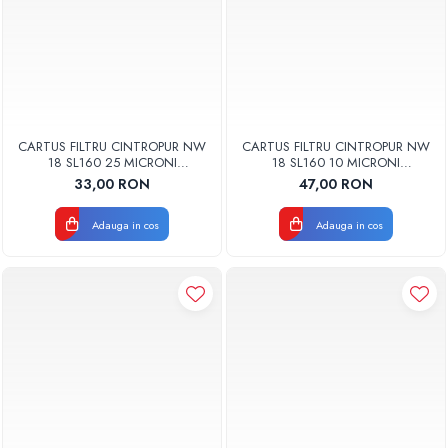
CARTUS FILTRU CINTROPUR NW
CARTUS FILTRU CINTROPUR NW
18 SL160 25 MICRONI
18 SL160 10 MICRONI
MANSOANE FILTRARE SET 5BUC
MANSOANE FILTRARE SET 5BUC
33,00 RON
47,00 RON
Adauga in cos
Adauga in cos