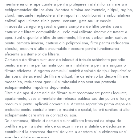
mentinerea unei ape curate si pentru protejarea instalatiilor sanitare si a
echipamentelor din locuinta. Acestea elimina sedimentele, nisipul, rugina,
clorul, mirosurile neplacute si alte impuritati, contribuind la imbunatatirea
calitatii apei utilizate zilnic pentru consum, gatit sau uz casnic.
In aceasta categorie gasesti o gama completa de filtre pentru apa si
cartuse de filtrare compatibile cu cele mai utilizate sisteme de tratare a
apei. Sunt disponibile filtre de sedimente, filtre cu carbon activ, cartuse
pentru osmoza inversa, cartuse din polipropilena, filtre pentru reducerea
clorului, precum si alte consumabile necesare pentru functionarea
eficienta a sistemelor de filtrare.
Cartusele de filtrare sunt usor de inlocuit si trebuie schimbate periodic
pentru a mentine performanta optima a instalatiei si pentru a asigura o
filtrare eficienta. Alegerea cartusului potrivit depinde de tipul impuritatilor
din apa si de sistemul de filtrare utilizat, fie ca este vorba despre filtrare
mecanica, reducerea gustului si mirosului neplacut sau protectia
echipamentelor impotriva depunerilor.
Filtrele de apa si cartusele de filtrare sunt recomandate pentru locuinte,
apartamente, case alimentate din reteaua publica sau din puturi si foraje,
precum si pentru aplicatii comerciale. Acestea reprezinta prima etapa de
protectie pentru centrale termice, masini de spalat, baterii sanitare si alte
echipamente care intra in contact cu apa.
De asemenea, filtrele si cartusele sunt utilizate frecvent ca etapa de
prefiltrare pentru sistemele de osmoza inversa si statiile de dedurizare,
contribuind la cresterea duratei de viata a acestora si la obtinerea unei
ape de calitate superioara.