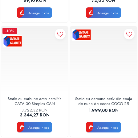
89,10 RON
72,60 RON
AQUA08810411000
Pompe de caldura
Adauga in cos
Adauga in cos
Centrale peleti lemn
-10%
Statie cu carbune activ catalitic
Statie cu carbune activ din coaja
CATA 30 Simplex CAN
de nuca de cocos COCO 25
Q=0,7MC/H Aquapur valhoh
Simplex CAN Q=0.6MC/H
3.722,32 RON
1.999,00 RON
valrom
Aquapur Valhoh Valrom
3.344,27 RON
Adauga in cos
Adauga in cos