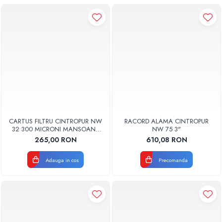
CARTUS FILTRU CINTROPUR NW
RACORD ALAMA CINTROPUR
32 300 MICRONI MANSOANE
NW 75 3"
FILTRARE SET 5BUC
265,00 RON
610,08 RON
Adauga in cos
Precomanda