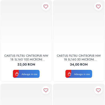
CARTUS FILTRU CINTROPUR NW
CARTUS FILTRU CINTROPUR NW
18 SL160 100 MICRONI
18 SL160 50 MICRONI
MANSOANE FILTRARE SET 5BUC
MANSOANE FILTRARE SET 5BUC
33,00 RON
34,00 RON
Adauga in cos
Adauga in cos