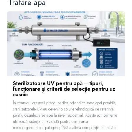
Tratare apa
Sterilizatoare UV pentru apă – tipuri,
funcționare și criterii de selecție pentru uz
casnic
În contextul creșterii preocupărilor privind calitatea apei potabile,
sterilizatoarele UV au devenit o soluție tehnologică de referință
pentru dezinfectarea apei la nivel rezidențial. Aceste echipamente
utilizează radiația ultravioletă pentru eliminarea
microorganismelor patogene, fără a altera compoziția chimică a