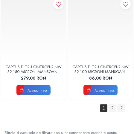
CARTUS FILTRU CINTROPUR NW
CARTUS FILTRU CINTROPUR NW
32 150 MICRONI MANSOANE
32 100 MICRONI MANSOANE
FILTRARE SET 5BUC
FILTRARE SET 5bucata
279,00 RON
86,00 RON
Adauga in cos
Adauga in cos
1
2
Filtrele si cartusele de filtrare apa sunt componente esentiale pentru