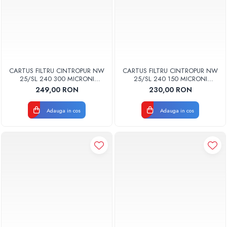
CARTUS FILTRU CINTROPUR NW
CARTUS FILTRU CINTROPUR NW
25/SL 240 300 MICRONI
25/SL 240 150 MICRONI
MANSOANE FILTRARE SET 5BUC
MANSOANE FILTRARE SET 5BUC
249,00 RON
230,00 RON
Adauga in cos
Adauga in cos