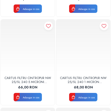
Adauga in cos
Adauga in cos
CARTUS FILTRU CINTROPUR NW
CARTUS FILTRU CINTROPUR NW
25/SL 240 5 MICRONI
25/SL 240 1 MICRON
MANSOANE FILTRARE SET 5BUC
MANSOANE FILTRARE SET 5BUC
66,00 RON
68,00 RON
Adauga in cos
Adauga in cos