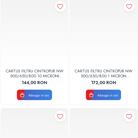
CARTUS FILTRU CINTROPUR NW
CARTUS FILTRU CINTROPUR NW
500/650/800 10 MICRONI
500/650/800 1 MICRON
MANSOANE FILTRARE SET 5BUC
MANSOANE FILTRARE SET 5BUC
144,00 RON
172,00 RON
Adauga in cos
Adauga in cos