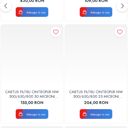
430,00 RON
109,00 RON
Adauga in cos
Adauga in cos
CARTUS FILTRU CINTROPUR NW
CARTUS FILTRU CINTROPUR NW
500/650/800 50 MICRONI
500/650/800 25 MICRONI
MANSOANE FILTRARE SET 5BUC
MANSOANE FILTRARE SET 5BUC
155,00 RON
204,00 RON
Adauga in cos
Adauga in cos