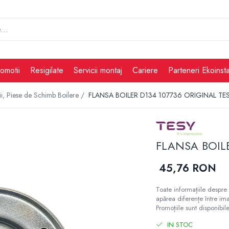
omotii
Resigilate
Servicii montaj
Cariere
Parteneri Ekoinsta
i, Piese de Schimb Boilere /
FLANSA BOILER D134 107736 ORIGINAL TE
FLANSA BOILE
45,76 RON
Toate informațiile despre 
apărea diferențe între ima
Promoțiile sunt disponibile
IN STOC