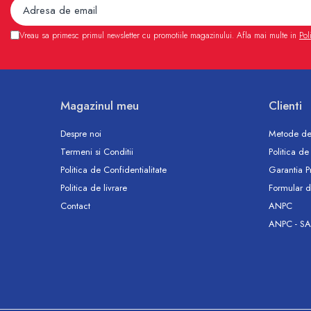
Accesorii
Vase WC
Vreau sa primesc primul newsletter cu promotiile magazinului. Afla mai multe in
Pol
Rezervoare incastrate
Rezervoare, rame WC incastrate si
clapete
Rezervoare si rame incastrate
Magazinul meu
Clienti
Clapete rezervoare si accesorii
Climatizare
Despre noi
Metode de
Ventiloconvectoare
Termeni si Conditii
Politica de
Ventiloconvectoare
Politica de Confidentialitate
Garantia P
Termostate Accesorii Ventiloconvectoare
Politica de livrare
Formular d
Aere conditionate
Contact
ANPC
ANPC - SA
Aer conditionat Monosplit
Aer conditionat Multisplit
Accesorii aer conditionat si ventilatie
Aer conditionat portabil
Filtrare aer