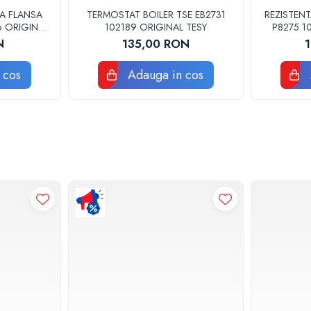
A FLANSA
TERMOSTAT BOILER TSE EB2731
REZISTEN
6 ORIGINAL
102189 ORIGINAL TESY
P8275 1
N
135,00 RON
 cos
Adauga in cos