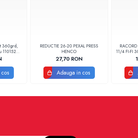
at 360grd,
REDUCTIE 26-20 PEXAL PRESS
RACORD F
ru 110152
HENCO
11/4 FI-FI
POMPA
N
27,70 RON
 cos
Adauga in cos