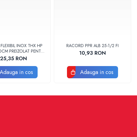
LEXIBIL INOX THX HP
RACORD PPR ALB 25-1/2 FI
 30CM PREIZOLAT PENTRU
10,93 RON
 DE CALDURA - THX
125,35 RON
Adauga in cos
Adauga in cos