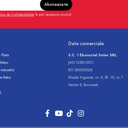
itica de Confidentialitate
Te poți dezabona oricând.
Date comerciale
 Plata
S.C. 1 Ekoinstal Solar SRL
 Retur
J40/1259/2011
roduselor
RO 28002028
e Retur
Strada Vigoniei, nr. 8, Bl. 10, sc.7
Sector 5, Bucuresti
L