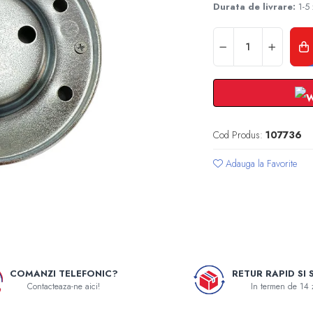
Durata de livrare:
1-5 
Cod Produs:
107736
Adauga la Favorite
COMANZI TELEFONIC?
RETUR RAPID SI 
Contacteaza-ne aici!
In termen de 14 