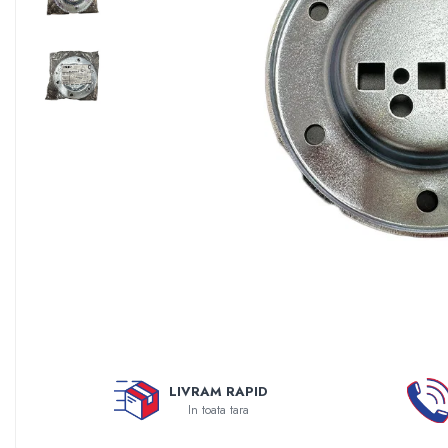
Sisteme filtrare apa Debite Mari
Sisteme filtrare apa In Trepte
Consumabile Statii medii filtrante
Consumabile Statii osmoza
Statii filtrare apa cu medii filtrante
Statii si Sisteme dezinfectie apa
Dedurizatoare Apa
Osmoza inversa rezidential
Accesorii consumabile osmoza
inversa
Ultrafiltrare recomandat pentru
apa de retea
Cartuse si Filtre filtrare apa
LIVRAM RAPID
Echipamente HORECA
In toata tara
Filtre apa cu purjare