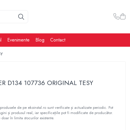
l
Evenimente
Blog
Contact
SY
R D134 107736 ORIGINAL TESY
produsele de pe ekoinstal.ro sunt verificate și actualizate periodic. Pot
gini și produsul real, iar specificațiile pot fi modificate de producător.
 doar în limita stocurilor existente.