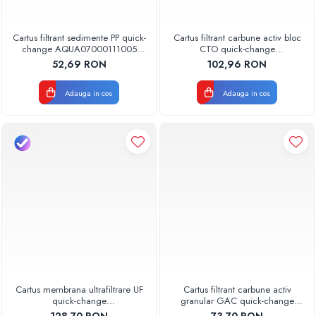
Cartus filtrant sedimente PP quick-
Cartus filtrant carbune activ bloc
change AQUA07000111005
CTO quick-change
Aquapur Valhoh Valrom
AQUA07010411000 Aquapur
52,69 RON
102,96 RON
Valhoh Valrom
Adauga in cos
Adauga in cos
Cartus membrana ultrafiltrare UF
Cartus filtrant carbune activ
quick-change
granular GAC quick-change
AQUA08000011001 Aquapur
AQUA07000511000 Aquapur
128,70 RON
73,70 RON