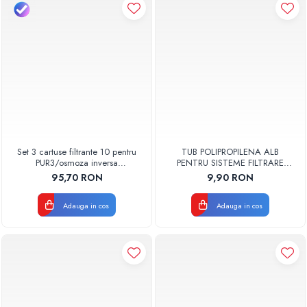
Set 3 cartuse filtrante 10 pentru
TUB POLIPROPILENA ALB
PUR3/osmoza inversa
PENTRU SISTEME FILTRARE
AQUA07000810003 Aquapur
osmoza 6mm ( 1/4 ) VALROM
95,70 RON
9,90 RON
Valhoh Valrom
Adauga in cos
Adauga in cos