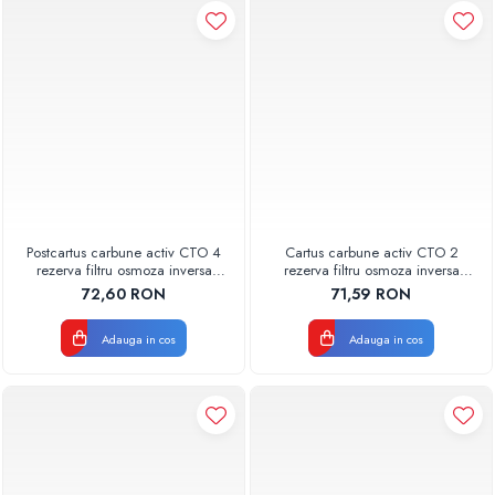
Postcartus carbune activ CTO 4
Cartus carbune activ CTO 2
rezerva filtru osmoza inversa
rezerva filtru osmoza inversa
600GPD 87220370604 RO-600
600GPD 87220370602 RO-600
72,60 RON
71,59 RON
Aquapur Valhoh Valrom
Aquapur Valhoh Valrom
Adauga in cos
Adauga in cos