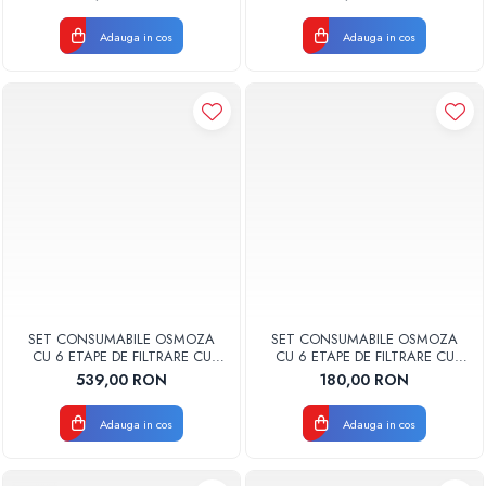
Valhoh Valrom
Adauga in cos
Adauga in cos
SET CONSUMABILE OSMOZA
SET CONSUMABILE OSMOZA
CU 6 ETAPE DE FILTRARE CU
CU 6 ETAPE DE FILTRARE CU
MEMBRANA
MINEREALIZARE
539,00 RON
180,00 RON
Adauga in cos
Adauga in cos