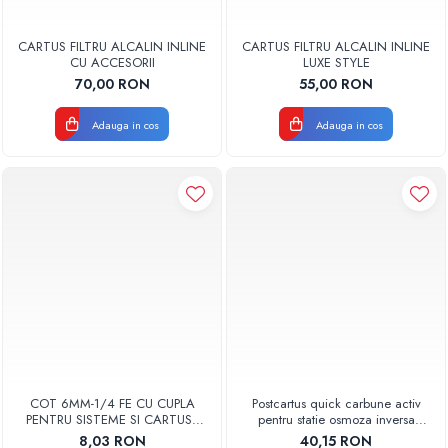
CARTUS FILTRU ALCALIN INLINE
CARTUS FILTRU ALCALIN INLINE
CU ACCESORII
LUXE STYLE
70,00 RON
55,00 RON
Adauga in cos
Adauga in cos
COT 6MM-1/4 FE CU CUPLA
Postcartus quick carbune activ
PENTRU SISTEME SI CARTUSE
pentru statie osmoza inversa
OSMOZA INVERSA
AQUA07003010000 Aquapur
8,03 RON
40,15 RON