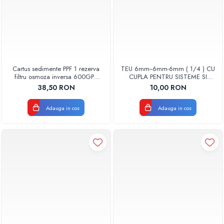
Cartus sedimente PPF 1 rezerva
TEU 6mm--6mm-6mm ( 1/4 ) CU
filtru osmoza inversa 600GPD
CUPLA PENTRU SISTEME SI
87220370601 RO-600 Aquapur
CARTUSE OSMOZA INVERSA
38,50 RON
10,00 RON
Valhoh Valrom
Adauga in cos
Adauga in cos