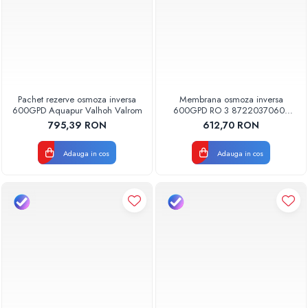
Pachet rezerve osmoza inversa
Membrana osmoza inversa
600GPD Aquapur Valhoh Valrom
600GPD RO 3 87220370603
RO-600 Aquapur Valhoh Valrom
795,39 RON
612,70 RON
Adauga in cos
Adauga in cos