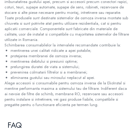
imbunatatirea gustului apei, precum si accesorii precum conectori rapizi,
coturi, teuri, supape automate, supape de sens, robineti, rezervoare de
stocare si alte piese necesare pentru montaj, intretinere sau reparatie.
Toate produsele sunt destinate sistemelor de osmoza inversa montate sub
chiuveta si sunt potrivite atat pentru utilizare rezidentiala, cat si pentru
aplicatii comerciale. Componentele sunt fabricate din materiale de
calitate, usor de instalat si compatibile cu majoritatea sistemelor de filtrare
utilizate in Romania.
Schimbarea consumabilelor la intervalele recomandate contribuie la:
mentinerea unei calitati ridicate a apei potabile;
protejarea membranei de osmoza inversa;
mentinerea debitului si presiunii optime;
prelungirea duratei de viata a sistemului;
prevenirea colmatarii filtrelor si a membranei;
eliminarea gustului sau mirosului neplacut al apei.
Alege accesorii si consumabile pentru osmoza inversa de la EkoInstal si
mentine performanta maxima a sistemului tau de filtrare. Indiferent daca
ai nevoie de filtre de schimb, membrane RO, rezervoare sau accesorii
pentru instalare si intretinere, vei gasi produse fiabile, compatibile si
pregatite pentru o functionare eficienta pe termen lung.
FAQ