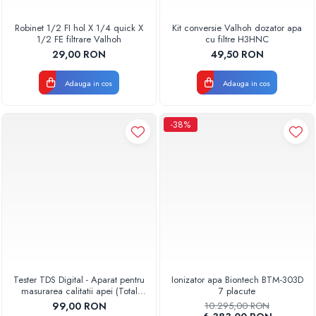
Robinet 1/2 FI hol X 1/4 quick X
Kit conversie Valhoh dozator apa
1/2 FE filtrare Valhoh
cu filtre H3HNC
29,00 RON
49,50 RON
Adauga in cos
Adauga in cos
-38%
Tester TDS Digital - Aparat pentru
Ionizator apa Biontech BTM-303D
masurarea calitatii apei (Total
7 placute
Dissolved Solids)
99,00 RON
10.295,00 RON