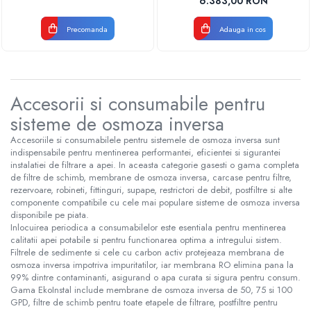
6.383,00 RON
Precomanda
Adauga in cos
Accesorii si consumabile pentru
sisteme de osmoza inversa
Accesoriile si consumabilele pentru sistemele de osmoza inversa sunt
indispensabile pentru mentinerea performantei, eficientei si sigurantei
instalatiei de filtrare a apei. In aceasta categorie gasesti o gama completa
de filtre de schimb, membrane de osmoza inversa, carcase pentru filtre,
rezervoare, robineti, fittinguri, supape, restrictori de debit, postfiltre si alte
componente compatibile cu cele mai populare sisteme de osmoza inversa
disponibile pe piata.
Inlocuirea periodica a consumabilelor este esentiala pentru mentinerea
calitatii apei potabile si pentru functionarea optima a intregului sistem.
Filtrele de sedimente si cele cu carbon activ protejeaza membrana de
osmoza inversa impotriva impuritatilor, iar membrana RO elimina pana la
99% dintre contaminanti, asigurand o apa curata si sigura pentru consum.
Gama EkoInstal include membrane de osmoza inversa de 50, 75 si 100
GPD, filtre de schimb pentru toate etapele de filtrare, postfiltre pentru