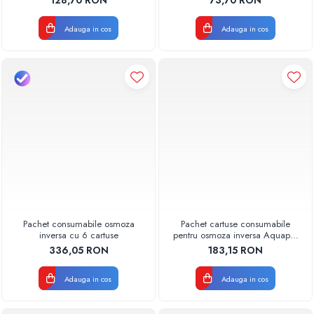
Valhoh Valrom
Valhoh Valrom
Adauga in cos
Adauga in cos
Pachet consumabile osmoza
Pachet cartuse consumabile
inversa cu 6 cartuse
pentru osmoza inversa Aquapur
Valhoh Valrom
336,05 RON
183,15 RON
Adauga in cos
Adauga in cos