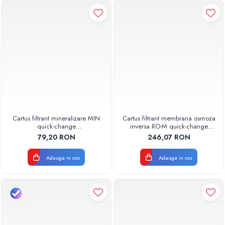
Cartus filtrant mineralizare MIN
Cartus filtrant membrana osmoza
quick-change
inversa RO-M quick-change
AQUA07000711010 Aquapur
AQUA07000711001 Aquapur
79,20 RON
246,07 RON
Valhoh Valrom
Valhoh Valrom
Adauga in cos
Adauga in cos