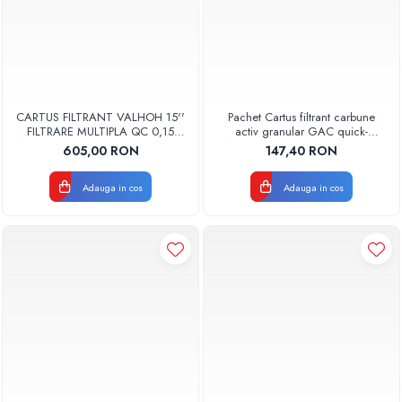
CARTUS FILTRANT VALHOH 15''
Pachet Cartus filtrant carbune
FILTRARE MULTIPLA QC 0,15
activ granular GAC quick-
MICRONI
change AQUA07000511000
605,00 RON
147,40 RON
Aquapur Valhoh Valrom
Adauga in cos
Adauga in cos