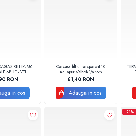
RAGAZ RETEA M6
Carcasa filtru transparent 10
TERM
ALE 6BUC/SET
Aquapur Valhoh Valrom
AQUA00110001032
90 RON
81,40 RON
uga in cos
Adauga in cos
-21%