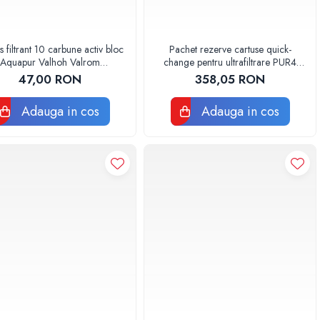
s filtrant 10 carbune activ bloc
Pachet rezerve cartuse quick-
Aquapur Valhoh Valrom
change pentru ultrafiltrare PUR4
AQUA07010410000
Aquapur Valhoh Valrom
47,00 RON
358,05 RON
Adauga in cos
Adauga in cos