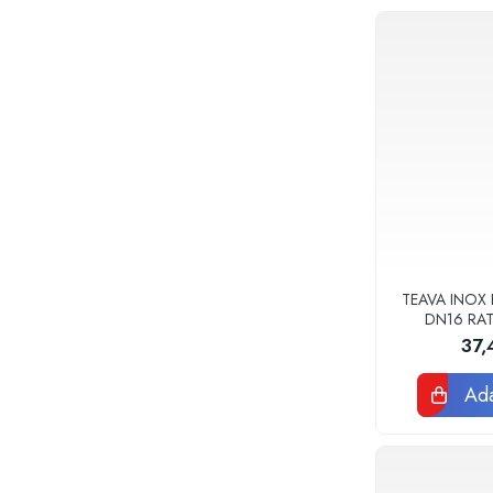
Baterii sanitare
Accesorii baterii
Baterii bucatarie
Baterii lavoar
Baterii cada si dus
Seturi baterii baie
Para palarii furtune de dus
Baterii bideu
Baterii pisoar
Chiuvete si lavoare
TEAVA INOX 
DN16 RA
Lavoare baie
37,
Chiuvete Bucatarie
Accesorii chiuvete si lavoare
Ada
Obiecte sanitare persoane cu
dizabilitati
Baterii sanitare