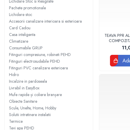
Lichidare Stoc si Resigilate
Sisteme filtrare apa Debite Mari
Pachete promotionale
Lichidare stoc
Sisteme filtrare apa In Trepte
Accesorii canalizare interioara si exterioara
Consumabile Statii medii filtrante
Card Cadou
Consumabile Statii osmoza
Casa inteligenta
TEAVA PPR AL
COMPOZIT
Climatizare
Statii filtrare apa cu medii filtrante
VALDUOT
11,
Consumabile GRUP
Statii si Sisteme dezinfectie apa
Fitinguri compresiune, robineti PEHD
Dedurizatoare Apa
Ada
Fitinguri electrosudabile PEHD
Fitinguri PVC canalizare exterioara
Osmoza inversa rezidential
Hidro
Accesorii consumabile osmoza
Incalzire in pardoseala
inversa
Livrabil in EasyBox
Ultrafiltrare recomandat pentru
Mufe rapide și coliere branșare
apa de retea
Obiecte Sanitare
Cartuse si Filtre filtrare apa
Scule, Unelte, Home, Hobby
Solutii intretinere instalatii
Echipamente HORECA
Termice
Filtre apa cu purjare
Tevi apa PEHD