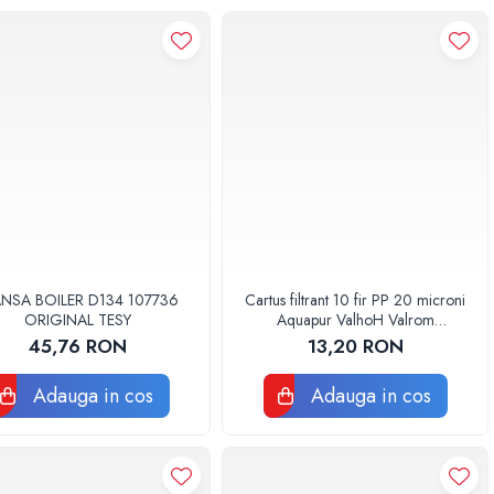
ANSA BOILER D134 107736
Cartus filtrant 10 fir PP 20 microni
ORIGINAL TESY
Aquapur ValhoH Valrom
AQUA07000210020
45,76 RON
13,20 RON
Adauga in cos
Adauga in cos