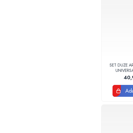
Accesorii
Vase WC
Rezervoare incastrate
Rezervoare, rame WC incastrate si
clapete
Rezervoare si rame incastrate
Clapete rezervoare si accesorii
Climatizare
Ventiloconvectoare
SET DUZE A
UNIVERS
Ventiloconvectoare
40,
Termostate Accesorii Ventiloconvectoare
Aere conditionate
Ada
Aer conditionat Monosplit
Aer conditionat Multisplit
Accesorii aer conditionat si ventilatie
Aer conditionat portabil
Filtrare aer