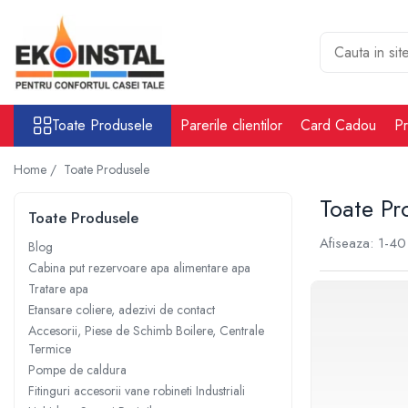
Toate Produsele
Cabina put rezervoare apa alimentare
apa
Toate Produsele
Parerile clientilor
Card Cadou
Pr
Rezervoare Stocare apa Valpurio
Camin pentru put de apa
Home /
Toate Produsele
Rezervoare de apă potabilă și
Toate Pr
pluvială, bazine pentru stocare și
Toate Produsele
irigații
Afiseaza:
1-
40
Sisteme-Rezervoare ioni argint
Blog
Cabina put rezervoare apa alimentare apa
Accesorii cabine put rezervoare
Tratare apa
apa
Etansare coliere, adezivi de contact
Tratare apa
Accesorii, Piese de Schimb Boilere, Centrale
Accesorii Filtre apa
Termice
Accesorii Statii osmoza
Pompe de caldura
Fitinguri accesorii vane robineti Industriali
Statii osmoza industriale