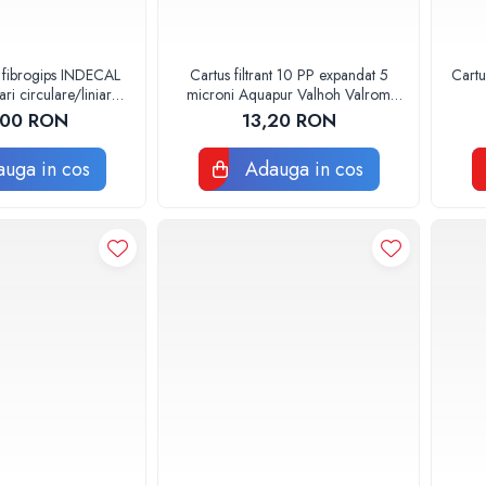
 fibrogips INDECAL
Cartus filtrant 10 PP expandat 5
Cartu
i circulare/liniare
microni Aquapur Valhoh Valrom
0x600mm
AQUA07100110005
,00 RON
13,20 RON
uga in cos
Adauga in cos