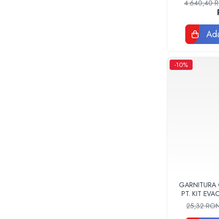
Tevi si fitinguri negre pentru gaz sau
4.640,40
instalatii termice
Tevi pex, multistrat pexal, pert
Ada
Coturi, teuri, mufe, prelungitoare fitinguri
alama
Fitinguri: PPSU, Pex, Pexal, Multistrat
-10%
Tevi Cupru Fitinguri Cupru Accesorii
lipire
Fose Septice, Separatoare de
Grasimi
Pompe si Vase Expansiune
Pompe recirculare incalzire si apa calda
Pompe si Hidrofoare
Piese Pompe si Hidrofoare
Vase expansiune
Pompe Submersibile
GARNITURA
PT. KIT EV
Pompe ape uzate
F
25,32 RO
Canalizare interioara si exterioara