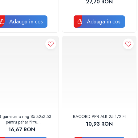
27,70 RON
Adauga in cos
Adauga in cos
3 garnituri o-ring 85.32x3.53
RACORD PPR ALB 25-1/2 FI
pentru pahar filtru
10,93 RON
AQUA06030000000
16,67 RON