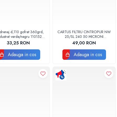
drenaj d,110 gofrat 360grd,
CARTUS FILTRU CINTROPUR NW
lustrat verde/negru 110152
25/SL 240 50 MICRONI
Drainkit
MANSOANE FILTRARE SET 5BUC
33,25 RON
49,00 RON
Adauga in cos
Adauga in cos