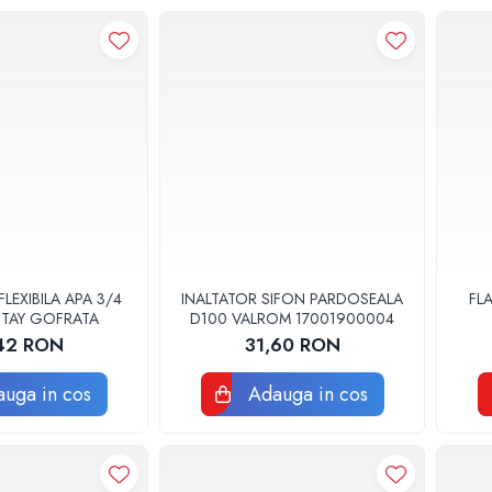
FLEXIBILA APA 3/4
INALTATOR SIFON PARDOSEALA
FL
TTAY GOFRATA
D100 VALROM 17001900004
42 RON
31,60 RON
uga in cos
Adauga in cos