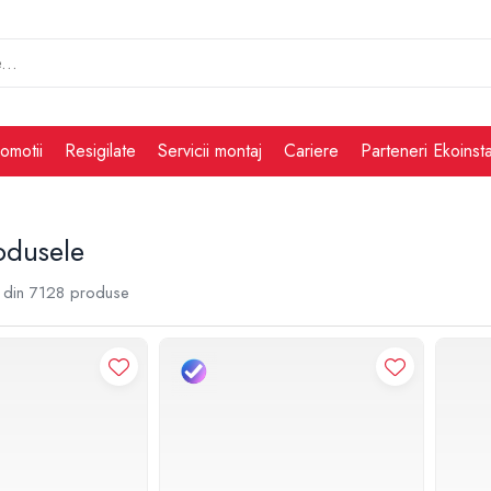
omotii
Resigilate
Servicii montaj
Cariere
Parteneri Ekoinsta
odusele
din
7128
produse