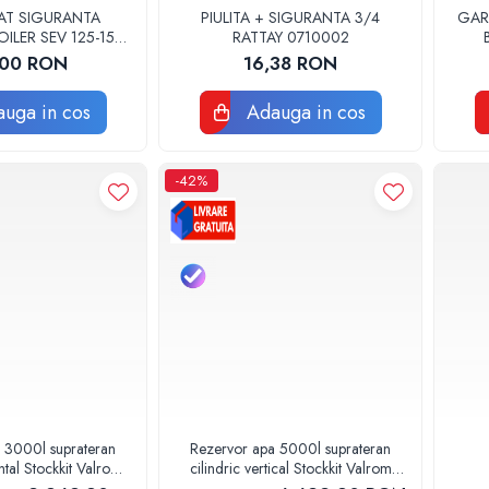
AT SIGURANTA
PIULITA + SIGURANTA 3/4
GAR
ILER SEV 125-150
RATTAY 0710002
1060 ORIGINAL
,00 RON
16,38 RON
ERROLI
uga in cos
Adauga in cos
-42%
 3000l suprateran
Rezervor apa 5000l suprateran
ontal Stockkit Valrom
cilindric vertical Stockkit Valrom
13000001
49020150000