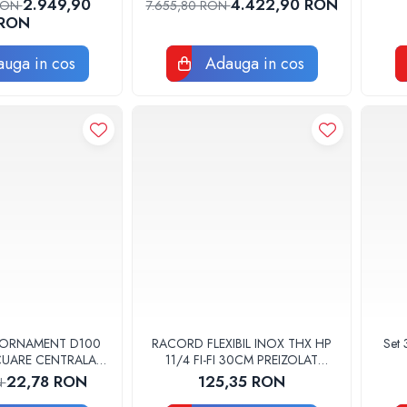
2.949,90
4.422,90 RON
 RON
7.655,80 RON
RON
uga in cos
Adauga in cos
 ORNAMENT D100
RACORD FLEXIBIL INOX THX HP
Set 
ACUARE CENTRALA
11/4 FI-FI 30CM PREIZOLAT
GGE100
PENTRU POMPA DE CALDURA -
22,78 RON
125,35 RON
N
THX