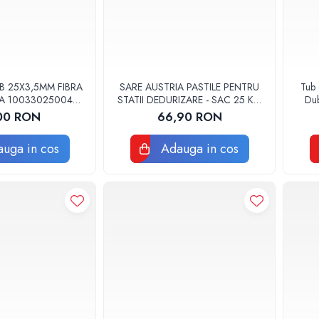
B 25X3,5MM FIBRA
SARE AUSTRIA PASTILE PENTRU
Tub 
A 10033025004
STATII DEDURIZARE - SAC 25 KG
Dub
HERM VALROM
COD 01
00 RON
66,90 RON
uga in cos
Adauga in cos