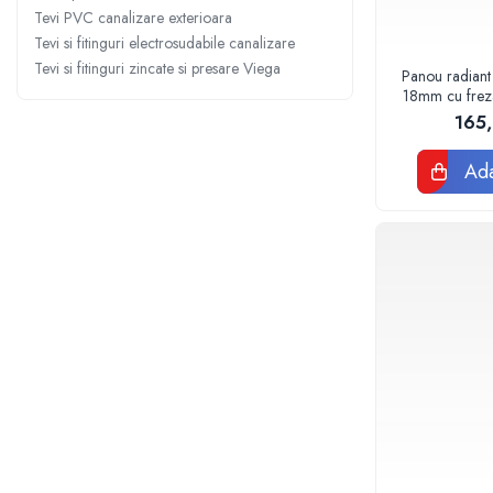
Sterilizatoare UV
Tevi PVC canalizare exterioara
Tevi si fitinguri electrosudabile canalizare
Accesorii consumabile sterilizator
Tevi si fitinguri zincate si presare Viega
UV
Panou radiant
18mm cu frezar
Carcase Filtre apa
120
165
Accesorii consumabile
dedurizatoare apa
Ada
Incalzire in pardoseala
Accesorii incalzire in pardoseala
Automatizare incalzire in
pardoseala
Kituri incalzire in pardoseala
Cutie distribuitor incalzire in
pardoseala
Distribuitoare incalzire pardoseala
Grup amestec si pompare incalzire
pardoseala