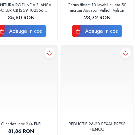
NITURA ROTUNDA FLANSA
Cartus filtrant 10 lavabil cu sita 50
BOILER CB1269 102356
microni Aquapur Valhoh Valrom
ORIGINAL TESY
AQUA07000310050
35,60 RON
23,72 RON
Adauga in cos
Adauga in cos
Olandez inox 3/4 FI-FI
REDUCTIE 26-20 PEXAL PRESS
HENCO
81,86 RON