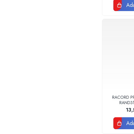
Teava corugata si fitinguri pentru
Ada
canalizare
Capace si sifoane canalizare
Fitinguri PP canalizare interioara
Camin canalizare, vizitare, inspectie
Accesorii consumabile fose septice,
separatoare de grasimi
Camine apometru si apometre
rezidentiale
Obiecte Sanitare
Vase rezervoare pentru WC si
accesorii
Rigole dus, sifoane, pardoseala
RACORD PPR
Sifon pardoseala si de terasa
RAND3
13
Sifon cada si cadita de dus
Sifon masina de spalat rufe sau vase
Ada
Rigola de dus
Seturi mobilier baie