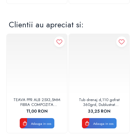
Clientii au apreciat si:
TEAVA PPR ALB 25X3,5MM
Tub drenaj d,110 gofrat
FIBRA COMPOZITA
360grd, Dublustrat
10033025004
verde/negru 110152 Drainkit
11,00 RON
33,25 RON
VALDUOTHERM VALROM
Adauga in cos
Adauga in cos