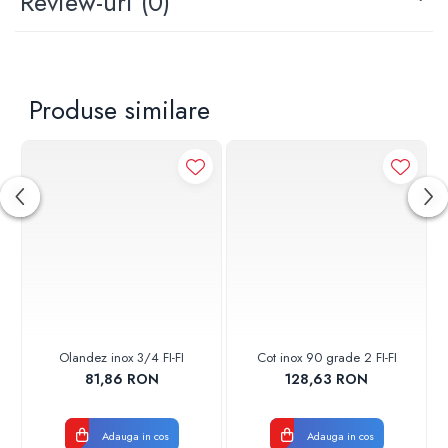
Review-uri
(0)
Produse similare
Olandez inox 3/4 FI-FI
Cot inox 90 grade 2 FI-FI
81,86 RON
128,63 RON
Adauga in cos
Adauga in cos