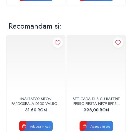
Recomandam si:
INALTATOR SIFON
SET CADA DUS CU BATERIE
PARDOSEALA D100 VALROM
FERRO FIESTA NP79-BFI13U
17001900004
CROM
31,60 RON
998,00 RON
Adauga in cos
Adauga in cos