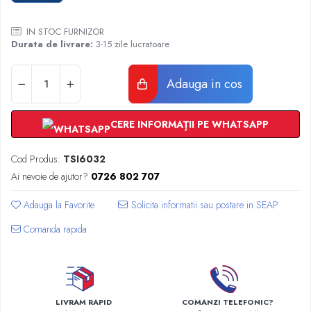
Radiatoare Otel Vogel&Noot
Radiatoare Otel Korado
IN STOC FURNIZOR
Radiatoare de Baie Purmo Banga
Durata de livrare:
3-15 zile lucratoare
Automatizare Termostate
Detectoare
Adauga in cos
Termostate centrala ambient
Detectoare de gaz si electrovalve
CERE INFORMAȚII PE WHATSAPP
Detectoare de inundatie
Automatizari centrala termica
Cod Produs:
TSI6032
Stabilizatoare de tensiune
Ai nevoie de ajutor?
0726 802 707
Panouri solare apa calda
Adauga la Favorite
Accesorii panouri solare apa calda
Kituri panouri solare apa calda
Comanda rapida
Panouri solare nepresurizate
Automatizari panouri solare
Teava flexibila inox si fitinguri panouri
solare
LIVRAM RAPID
COMANZI TELEFONIC?
Grupuri de pompare panouri solare