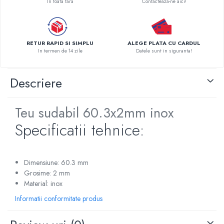
In toata tara
Contacteaza-ne aici!
Pompe de caldura
Centrale peleti lemn
RETUR RAPID SI SIMPLU
ALEGE PLATA CU CARDUL
In termen de 14 zile
Datele sunt in siguranta!
Descriere
Teu sudabil 60.3x2mm inox
Specificatii tehnice:
Dimensiune: 60.3 mm
Grosime: 2 mm
Material: inox
Informatii conformitate produs