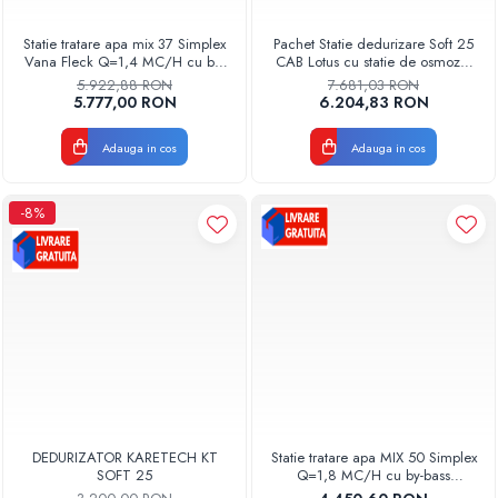
Radiatoare Otel Vogel&Noot
Radiatoare Otel Korado
Statie tratare apa mix 37 Simplex
Pachet Statie dedurizare Soft 25
Vana Fleck Q=1,4 MC/H cu by-
CAB Lotus cu statie de osmoza,
Radiatoare de Baie Purmo Banga
bass AQUA09200037014
carcasa si cartus filtru BigBlue 20
5.922,88 RON
7.681,03 RON
Automatizare Termostate
Aquapur Valhoh Valrom
si dezinfectant Biclosol
5.777,00 RON
6.204,83 RON
Detectoare
Termostate centrala ambient
Adauga in cos
Adauga in cos
Detectoare de gaz si electrovalve
Detectoare de inundatie
-8%
Automatizari centrala termica
Stabilizatoare de tensiune
Panouri solare apa calda
Accesorii panouri solare apa calda
Kituri panouri solare apa calda
Panouri solare nepresurizate
Automatizari panouri solare
Teava flexibila inox si fitinguri panouri
DEDURIZATOR KARETECH KT
Statie tratare apa MIX 50 Simplex
solare
SOFT 25
Q=1,8 MC/H cu by-bass
AQUA09100050018 Aquapur
Grupuri de pompare panouri solare