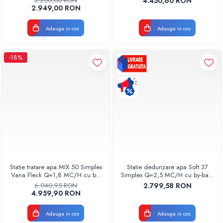
3.200,00 RON
4.450,60 RON
Valhoh Valrom
2.949,00 RON
Pompe de caldura
Centrale peleti lemn
Adauga in cos
Adauga in cos
-18%
Statie tratare apa MIX 50 Simplex
Statie dedurizare apa Soft 37
Vana Fleck Q=1,8 MC/H cu by-
Simplex Q=2,5 MC/H cu by-bass
bass AQUA09200050018
AQUA09110037025 Aquapur
6.040,95 RON
2.799,58 RON
Aquapur Valhoh Valrom
Valhoh Valrom
4.959,90 RON
Adauga in cos
Adauga in cos