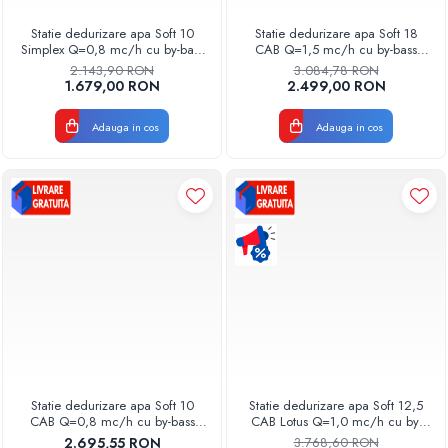
Statie dedurizare apa Soft 10
Statie dedurizare apa Soft 18
Simplex Q=0,8 mc/h cu by-bass
CAB Q=1,5 mc/h cu by-bass
AQUA09111010008 Aquapur
AQUA09110018015 Aquapur
2.143,90 RON
3.084,78 RON
Valhoh Valrom
Valhoh Valrom
1.679,00 RON
2.499,00 RON
Adauga in cos
Adauga in cos
Statie dedurizare apa Soft 10
Statie dedurizare apa Soft 12,5
CAB Q=0,8 mc/h cu by-bass
CAB Lotus Q=1,0 mc/h cu by-
AQUA09110010008 Aquapur
bass AQUA09110012010
2.695,55 RON
3.768,60 RON