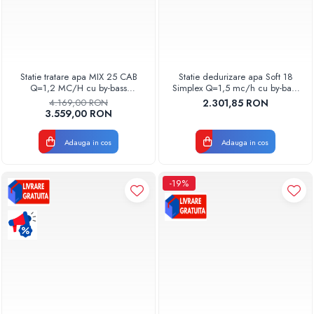
Statie tratare apa MIX 25 CAB
Statie dedurizare apa Soft 18
Q=1,2 MC/H cu by-bass
Simplex Q=1,5 mc/h cu by-bass
AQUA09100025012 Aquapur
AQUA09111018015 Aquapur
4.169,00 RON
2.301,85 RON
Valhoh Valrom
Valhoh Valrom
3.559,00 RON
Adauga in cos
Adauga in cos
-19%