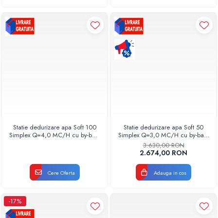
Statie dedurizare apa Soft 100
Statie dedurizare apa Soft 50
Simplex Q=4,0 MC/H cu by-bass
Simplex Q=3,0 MC/H cu by-bass
AQUA09111100040 Aquapur
AQUA09110050030 Aquapur
3.630,00 RON
Valhoh Valrom
Valhoh Valrom
2.674,00 RON
Cere Oferta
Adauga in cos
-17%