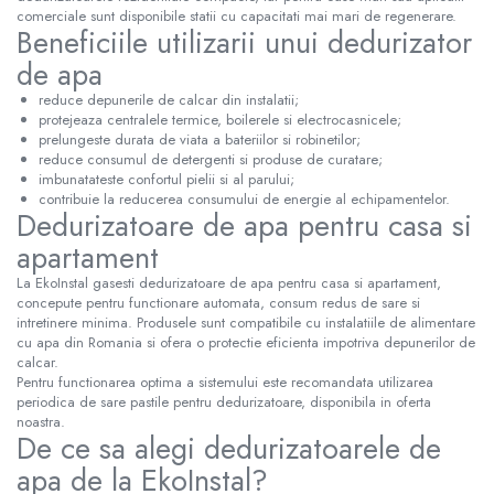
comerciale sunt disponibile statii cu capacitati mai mari de regenerare.
Beneficiile utilizarii unui dedurizator
de apa
reduce depunerile de calcar din instalatii;
protejeaza centralele termice, boilerele si electrocasnicele;
prelungeste durata de viata a bateriilor si robinetilor;
reduce consumul de detergenti si produse de curatare;
imbunatateste confortul pielii si al parului;
contribuie la reducerea consumului de energie al echipamentelor.
Dedurizatoare de apa pentru casa si
apartament
La EkoInstal gasesti dedurizatoare de apa pentru casa si apartament,
concepute pentru functionare automata, consum redus de sare si
intretinere minima. Produsele sunt compatibile cu instalatiile de alimentare
cu apa din Romania si ofera o protectie eficienta impotriva depunerilor de
calcar.
Pentru functionarea optima a sistemului este recomandata utilizarea
periodica de sare pastile pentru dedurizatoare, disponibila in oferta
noastra.
De ce sa alegi dedurizatoarele de
apa de la EkoInstal?