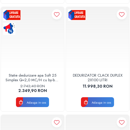
Statie dedurizare apa Soft 25
DEDURIZATOR CLACK DUPLEX
Simplex Q=2,0 MC/H cu by-bass
2X100 LITRI
AQUA09111025020 Aquapur
2.743,40 RON
11.998,30 RON
Valhoh Valrom
2.349,90 RON
Adauga in cos
Adauga in cos