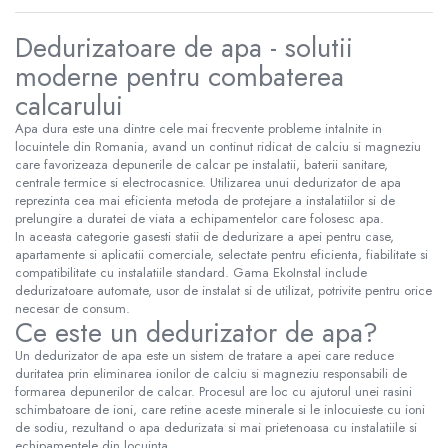
Dedurizatoare de apa - solutii
moderne pentru combaterea
calcarului
Apa dura este una dintre cele mai frecvente probleme intalnite in
locuintele din Romania, avand un continut ridicat de calciu si magneziu
care favorizeaza depunerile de calcar pe instalatii, baterii sanitare,
centrale termice si electrocasnice. Utilizarea unui dedurizator de apa
reprezinta cea mai eficienta metoda de protejare a instalatiilor si de
prelungire a duratei de viata a echipamentelor care folosesc apa.
In aceasta categorie gasesti statii de dedurizare a apei pentru case,
apartamente si aplicatii comerciale, selectate pentru eficienta, fiabilitate si
compatibilitate cu instalatiile standard. Gama EkoInstal include
dedurizatoare automate, usor de instalat si de utilizat, potrivite pentru orice
necesar de consum.
Ce este un dedurizator de apa?
Un dedurizator de apa este un sistem de tratare a apei care reduce
duritatea prin eliminarea ionilor de calciu si magneziu responsabili de
formarea depunerilor de calcar. Procesul are loc cu ajutorul unei rasini
schimbatoare de ioni, care retine aceste minerale si le inlocuieste cu ioni
de sodiu, rezultand o apa dedurizata si mai prietenoasa cu instalatiile si
echipamentele din locuinta.