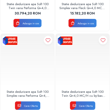
Statie dedurizare apa Soft 100
Statie dedurizare apa Soft 100
Twin vana Performa Q=4,0
Simplex vana Fleck Q=4,0 MC/H
MC/H cu by-bass
cu by-bass AQUA09190100040
30.794,20 RON
15.182,20 RON
AQUA09170100040 Aquapur
Aquapur Valhoh Valrom
Valhoh Valrom
Adauga in cos
Adauga in cos
Statie dedurizare apa Soft 100
Statie dedurizare apa Soft 100
Simplex vana Performa Q=4,0
Twin Q=4,0 MC/H cu by-bass
MC/H cu by-bass
AQUA09120100040 Aquapur
AQUA09150100040 Aquapur
Valhoh Valrom
Cere Oferta
Cere Oferta
Valhoh Valrom