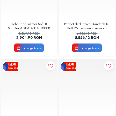
Pachet dedurizator Soft 10
Pachet dedurizator Karetech KT
Simplex AQUA09111010008
Soft 25, osmoza inversa cu
Aquapur VALHOH Valrom cu
pompa, sterilizator UV, carcasa si
3.589,10 RON
6.156,13 RON
statie osmoza inversa si sac sare
cartuse
2.904,90 RON
5.856,12 RON
pastile
Adauga in cos
Adauga in cos