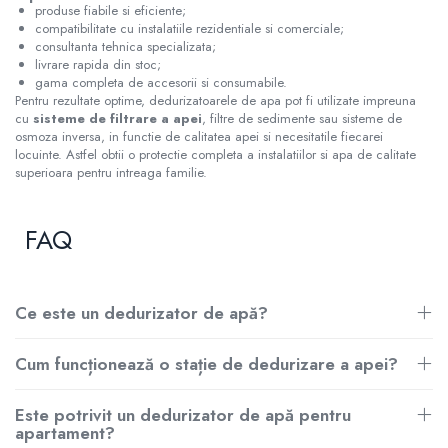
produse fiabile si eficiente;
compatibilitate cu instalatiile rezidentiale si comerciale;
consultanta tehnica specializata;
livrare rapida din stoc;
gama completa de accesorii si consumabile.
Pentru rezultate optime, dedurizatoarele de apa pot fi utilizate impreuna
cu
sisteme de filtrare a apei
, filtre de sedimente sau sisteme de
osmoza inversa, in functie de calitatea apei si necesitatile fiecarei
locuinte. Astfel obtii o protectie completa a instalatiilor si apa de calitate
superioara pentru intreaga familie.
FAQ
Ce este un dedurizator de apă?
Cum funcționează o stație de dedurizare a apei?
Este potrivit un dedurizator de apă pentru
apartament?