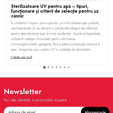
Sterilizatoare UV pentru apă – tipuri,
funcționare și criterii de selecție pentru uz
casnic
În contextul creșterii preocupărilor privind calitatea apei potabile,
sterilizatoarele UV au devenit o soluție tehnologică de referință
pentru dezinfectarea apei la nivel rezidențial. Aceste echipamente
utilizează radiația ultravioletă pentru eliminarea
microorganismelor patogene, fără a altera compoziția chimică a
apei. Integrarea unui sistem UV în instalația de alimentare...
Citeste mai mult
Newsletter
Nu rata ofertele si promotiile noastre