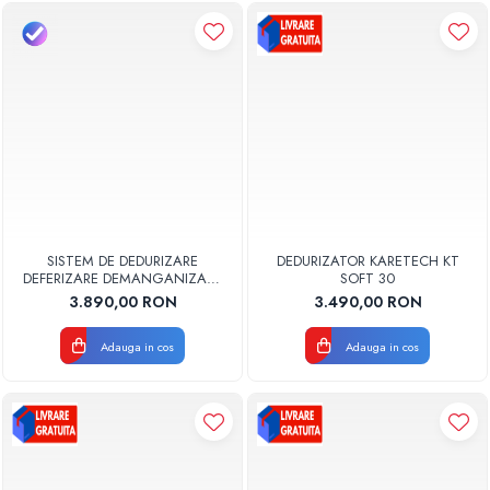
SISTEM DE DEDURIZARE
DEDURIZATOR KARETECH KT
DEFERIZARE DEMANGANIZARE
SOFT 30
KARETECH KT MIX 25
3.890,00 RON
3.490,00 RON
Adauga in cos
Adauga in cos