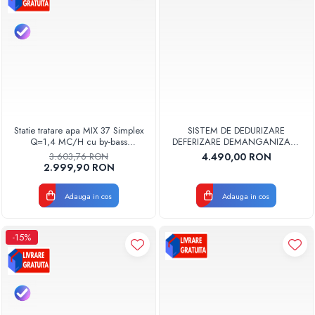
Statie tratare apa MIX 37 Simplex
SISTEM DE DEDURIZARE
Q=1,4 MC/H cu by-bass
DEFERIZARE DEMANGANIZARE
AQUA09100037014 Aquapur
KARETECH KT MIX 50
3.603,76 RON
4.490,00 RON
Valhoh Valrom
2.999,90 RON
Adauga in cos
Adauga in cos
-15%