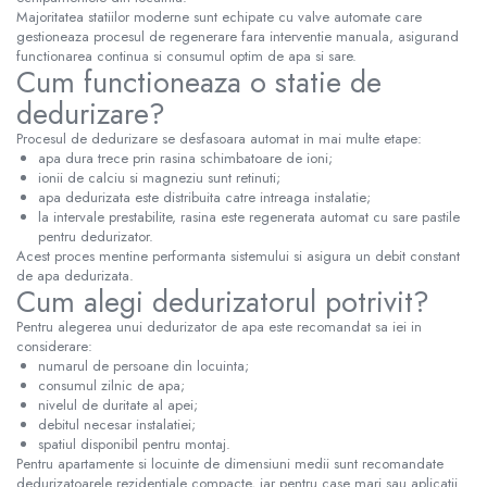
Majoritatea statiilor moderne sunt echipate cu valve automate care
gestioneaza procesul de regenerare fara interventie manuala, asigurand
functionarea continua si consumul optim de apa si sare.
Cum functioneaza o statie de
dedurizare?
Procesul de dedurizare se desfasoara automat in mai multe etape:
apa dura trece prin rasina schimbatoare de ioni;
ionii de calciu si magneziu sunt retinuti;
apa dedurizata este distribuita catre intreaga instalatie;
la intervale prestabilite, rasina este regenerata automat cu sare pastile
pentru dedurizator.
Acest proces mentine performanta sistemului si asigura un debit constant
de apa dedurizata.
Cum alegi dedurizatorul potrivit?
Pentru alegerea unui dedurizator de apa este recomandat sa iei in
considerare:
numarul de persoane din locuinta;
consumul zilnic de apa;
nivelul de duritate al apei;
debitul necesar instalatiei;
spatiul disponibil pentru montaj.
Pentru apartamente si locuinte de dimensiuni medii sunt recomandate
dedurizatoarele rezidentiale compacte, iar pentru case mari sau aplicatii