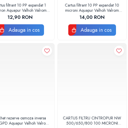
tus filtrant 10 PP expandat 1
Cartus filtrant 10 PP expandat 10
ron Aquapur Valhoh Valrom
microni Aquapur Valhoh Valrom
AQUA07100110001
AQUA07100110020
12,90 RON
14,00 RON
Adauga in cos
Adauga in cos
het rezerve osmoza inversa
CARTUS FILTRU CINTROPUR NW
PD Aquapur Valhoh Valrom
500/650/800 100 MICRONI