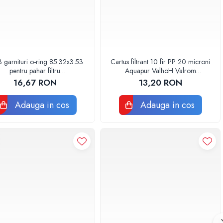
3 garnituri o-ring 85.32x3.53
Cartus filtrant 10 fir PP 20 microni
pentru pahar filtru
Aquapur ValhoH Valrom
AQUA06030000000
AQUA07000210020
16,67 RON
13,20 RON
Adauga in cos
Adauga in cos