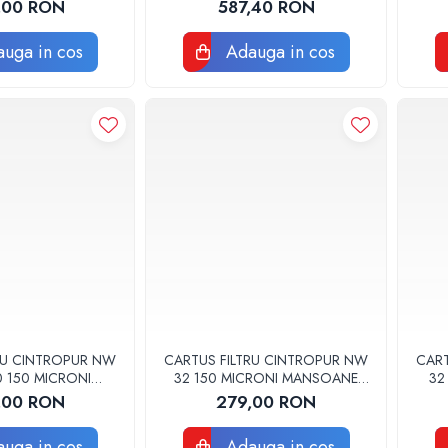
RE SET 5BUC
Aquapur Valhoh Valrom
re
,00 RON
587,40 RON
recomandat pentru 12 luni cu
membrana
uga in cos
Adauga in cos
RU CINTROPUR NW
CARTUS FILTRU CINTROPUR NW
CART
0 150 MICRONI
32 150 MICRONI MANSOANE
32
LTRARE SET 5BUC
FILTRARE SET 5BUC
,00 RON
279,00 RON
uga in cos
Adauga in cos