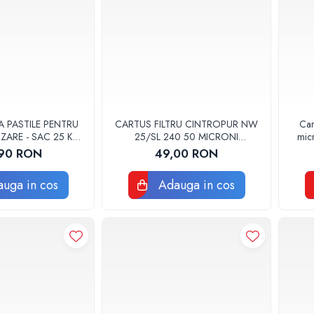
A PASTILE PENTRU
CARTUS FILTRU CINTROPUR NW
Car
IZARE - SAC 25 KG
25/SL 240 50 MICRONI
mic
OD 01
MANSOANE FILTRARE SET 5BUC
90 RON
49,00 RON
uga in cos
Adauga in cos