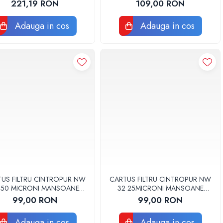
comandat pentru 6 luni fara
MANSOANE FILTRARE SET 5BUC
221,19 RON
109,00 RON
membrana
Adauga in cos
Adauga in cos
US FILTRU CINTROPUR NW
CARTUS FILTRU CINTROPUR NW
 50 MICRONI MANSOANE
32 25MICRONI MANSOANE
FILTRARE SET 5BUC
FILTRARE SET 5BUC
99,00 RON
99,00 RON
Adauga in cos
Adauga in cos