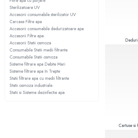
Filtre apa cu purjare
Sisteme filtrare apa Debite Mari
Sterilizatoare UV
Accesorii consumabile sterilizator UV
Sisteme filtrare apa In Trepte
Carcase Filtre apa
Consumabile Statii medii filtrante
Accesorii consumabile dedurizatoare apa
Consumabile Statii osmoza
Accesorii Filtre apa
Deduri
Accesorii Statii osmoza
Statii filtrare apa cu medii filtrante
Consumabile Statii medii filtrante
Statii si Sisteme dezinfectie apa
Consumabile Statii osmoza
Dedurizatoare Apa
Sisteme filtrare apa Debite Mari
Sisteme filtrare apa In Trepte
Osmoza inversa rezidential
Statii filtrare apa cu medii filtrante
Accesorii consumabile osmoza
Statii osmoza industriale
inversa
Statii si Sisteme dezinfectie apa
Ultrafiltrare recomandat pentru
apa de retea
Cartuse si Filtre filtrare apa
Echipamente HORECA
Cartuse si F
Filtre apa cu purjare