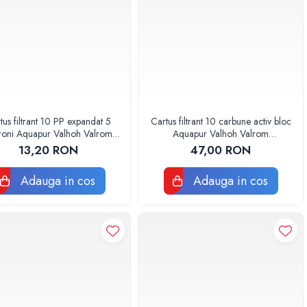
tus filtrant 10 PP expandat 5
Cartus filtrant 10 carbune activ bloc
roni Aquapur Valhoh Valrom
Aquapur Valhoh Valrom
AQUA07100110005
AQUA07010410000
13,20 RON
47,00 RON
Adauga in cos
Adauga in cos