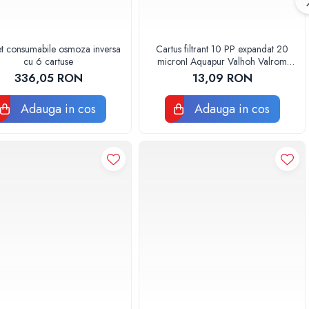
t consumabile osmoza inversa
Cartus filtrant 10 PP expandat 20
cu 6 cartuse
micronI Aquapur Valhoh Valrom
AQUA07000110020
336,05 RON
13,09 RON
Adauga in cos
Adauga in cos