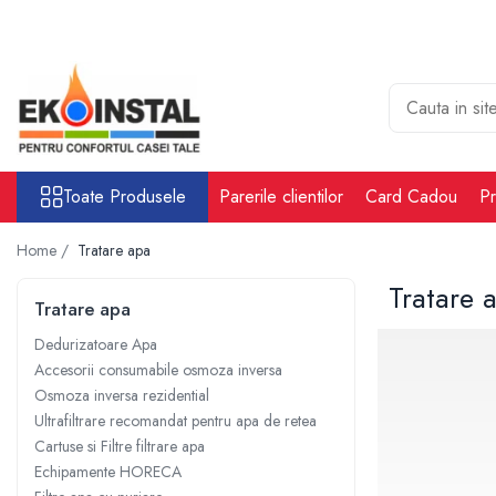
Toate Produsele
Cabina put rezervoare apa alimentare
apa
Rezervoare Stocare apa Valpurio
Toate Produsele
Parerile clientilor
Card Cadou
Pr
Camin pentru put de apa
Rezervoare de apă potabilă și
Home /
Tratare apa
pluvială, bazine pentru stocare și
irigații
Tratare 
Sisteme-Rezervoare ioni argint
Tratare apa
Accesorii cabine put rezervoare
Dedurizatoare Apa
apa
Accesorii consumabile osmoza inversa
Tratare apa
Osmoza inversa rezidential
Accesorii Filtre apa
Ultrafiltrare recomandat pentru apa de retea
Cartuse si Filtre filtrare apa
Accesorii Statii osmoza
Echipamente HORECA
Statii osmoza industriale