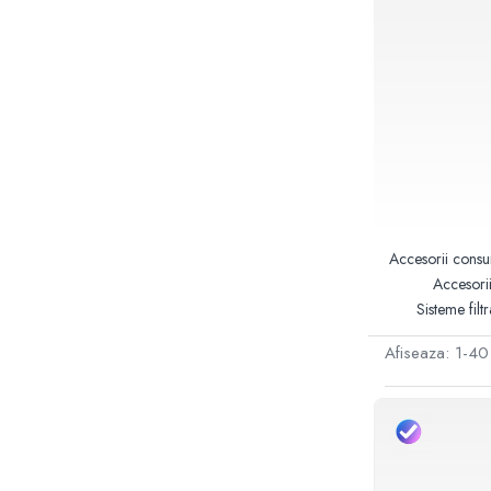
Sterilizatoare UV
Accesorii consumabile sterilizator
UV
Carcase Filtre apa
Accesorii consumabile
dedurizatoare apa
Incalzire in pardoseala
Accesorii incalzire in pardoseala
Automatizare incalzire in
Accesorii consum
pardoseala
Accesorii
Sisteme filt
Kituri incalzire in pardoseala
Cutie distribuitor incalzire in
Afiseaza:
1-
40
pardoseala
Distribuitoare incalzire pardoseala
Grup amestec si pompare incalzire
pardoseala