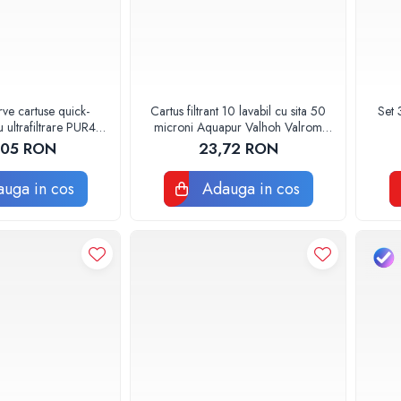
ve cartuse quick-
Cartus filtrant 10 lavabil cu sita 50
Set 
 ultrafiltrare PUR4
microni Aquapur Valhoh Valrom
Valhoh Valrom
AQUA07000310050
,05 RON
23,72 RON
uga in cos
Adauga in cos