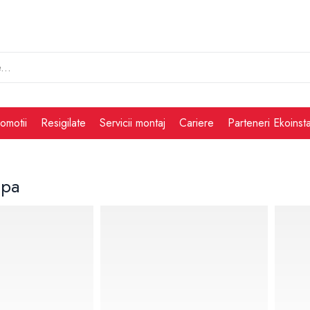
omotii
Resigilate
Servicii montaj
Cariere
Parteneri Ekoinsta
apa