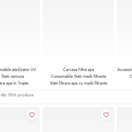
abile sterilizator UV
Carcase Filtre apa
Accesori
 Statii osmoza
Consumabile Statii medii filtrante
C
rare apa In Trepte
Statii filtrare apa cu medii filtrante
din
506
produse