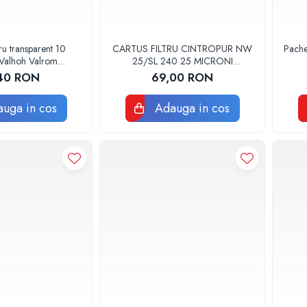
ru transparent 10
CARTUS FILTRU CINTROPUR NW
Pache
Valhoh Valrom
25/SL 240 25 MICRONI
0110001032
MANSOANE FILTRARE SET 5BUC
40 RON
69,00 RON
uga in cos
Adauga in cos