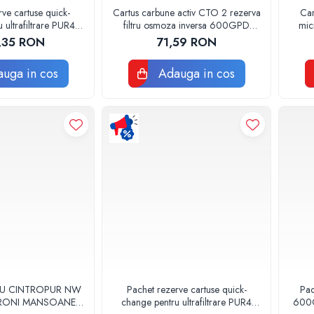
ve cartuse quick-
Cartus carbune activ CTO 2 rezerva
Car
 ultrafiltrare PUR4
filtru osmoza inversa 600GPD
mic
Valhoh Valrom
87220370602 RO-600 Aquapur
,35 RON
71,59 RON
ntru 3-6 luni fara
Valhoh Valrom
mbrana
uga in cos
Adauga in cos
RU CINTROPUR NW
Pachet rezerve cartuse quick-
Pac
CRONI MANSOANE
change pentru ultrafiltrare PUR4
600G