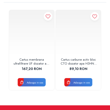
Cartus membrana
Cartus carbune activ bloc
ultrafiltrare UF dozator apa
CTO dozator apa H3HNC
H3HNC AquaPur Valhoh
AquaPur Valhoh Valrom
A
167,20 RON
89,10 RON
Valrom
AQUA08810411000
AQUA08820011001
Adauga in cos
Adauga in cos