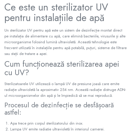
Seturi baterii baie
inversa
Ce este un sterilizator UV
Acumulatoare puffere
Pompe si Vase Expansiune
Para palarii furtune de dus
Boilere cu una sau mai multe serpentine
Ultrafiltrare recomandat pentru
pentru instalațiile de apă
Baterii bideu
Pompe recirculare incalzire si apa calda
apa de retea
Boilere Tank in Tank
Baterii pisoar
Pompe si Hidrofoare
Boilere cu pompa de caldura
Cartuse si Filtre filtrare apa
Un sterilizator UV pentru apă este un sistem de dezinfecție montat direct
Chiuvete si lavoare
Piese Pompe si Hidrofoare
Boilere: instanturi pe Gaz sau Electrice
Echipamente HORECA
pe instalația de alimentare cu apă, care elimină bacteriile, virusurile și alte
Vase expansiune
Lavoare baie
Radiatoare, Calorifere,
microorganisme folosind lumină ultravioletă. Această tehnologie este
Filtre apa cu purjare
Pompe Submersibile
Ventiloconvectoare Robineti si
Chiuvete Bucatarie
frecvent utilizată în instalațiile pentru apă potabilă, puțuri, sisteme de filtrare
Accesorii
sau stații de tratare a apei.
Sterilizatoare UV
Pompe ape uzate
Accesorii chiuvete si lavoare
Elementi Radiatoare aluminiu
Cum funcționează sterilizarea apei
Canalizare interioara si exterioara
Obiecte sanitare persoane cu
Accesorii consumabile sterilizator
Radiatoare de baie Radox
dizabilitati
UV
cu UV?
Teava corugata si fitinguri pentru
Radiatoare otel Radox
canalizare
Baterii sanitare
Carcase Filtre apa
Radiatoare decorative
Sterilizatoarele UV utilizează o lampă UV de presiune joasă care emite
Capace si sifoane canalizare
Accesorii
Robineti si accesorii radiatoare
Accesorii consumabile
radiație ultravioletă la aproximativ 254 nm. Această radiație distruge ADN-
Fitinguri PP canalizare interioara
Vase WC
dedurizatoare apa
Convectoare electrice
ul microorganismelor din apă și le împiedică să se mai reproducă.
Camin canalizare, vizitare, inspectie
Rezervoare incastrate
Radiatoare Otel Copa Konveks
Procesul de dezinfecție se desfășoară
Accesorii consumabile fose septice,
Rezervoare, rame WC incastrate si
Radiatoare Otel Purmo
astfel:
separatoare de grasimi
clapete
Radiatoare de Baie Koralux
Camine apometru si apometre
Rezervoare si rame incastrate
Apa trece prin corpul sterilizatorului din inox.
Radiatoare Otel Kermi
rezidentiale
Lampa UV emite radiație ultravioletă în interiorul camerei.
Clapete rezervoare si accesorii