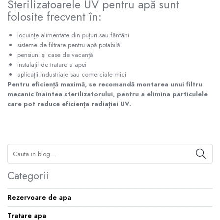
Sterilizatoarele UV pentru apă sunt
Pompe de caldura
folosite frecvent în:
Centrale peleti lemn
locuințe alimentate din puțuri sau fântâni
sisteme de filtrare pentru apă potabilă
pensiuni și case de vacanță
instalații de tratare a apei
aplicații industriale sau comerciale mici
Pentru eficiență maximă, se recomandă montarea unui filtru
mecanic înaintea sterilizatorului, pentru a elimina particulele
care pot reduce eficiența radiației UV.
Categorii
Rezervoare de apa
Tratare apa