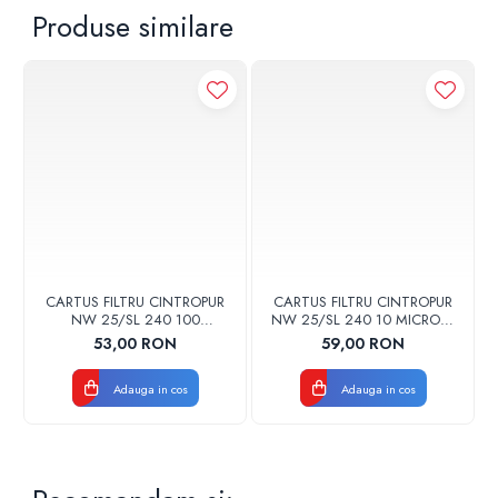
Produse similare
CARTUS FILTRU CINTROPUR
CARTUS FILTRU CINTROPUR
NW 25/SL 240 100
NW 25/SL 240 10 MICRONI
MICRONI MANSOANE
MANSOANE FILTRARE SET
53,00 RON
59,00 RON
FILTRARE SET 5BUC
5BUC
Adauga in cos
Adauga in cos