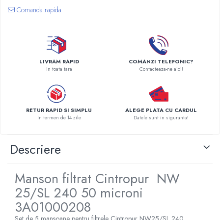
Comanda rapida
Pompe de caldura
Centrale peleti lemn
LIVRAM RAPID
COMANZI TELEFONIC?
In toata tara
Contacteaza-ne aici!
RETUR RAPID SI SIMPLU
ALEGE PLATA CU CARDUL
In termen de 14 zile
Datele sunt in siguranta!
Descriere
Manson filtrat Cintropur NW
25/SL 240 50 microni
3A01000208
Set de 5 mansoane pentru filtrele Cintropur NW25/SL 240