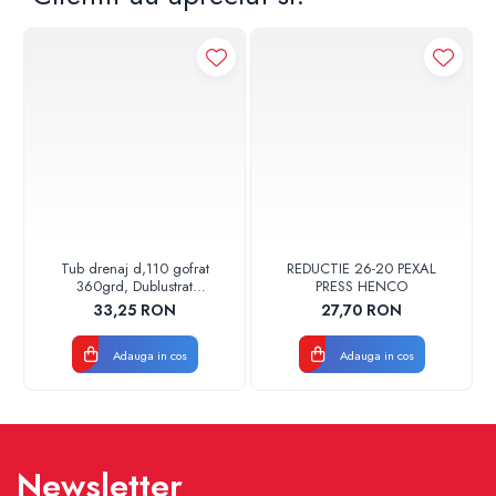
Tub drenaj d,110 gofrat
REDUCTIE 26-20 PEXAL
360grd, Dublustrat
PRESS HENCO
verde/negru 110152 Drainkit
33,25 RON
27,70 RON
Adauga in cos
Adauga in cos
Newsletter