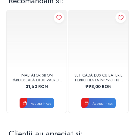
Recomandam si:
INALTATOR SIFON
SET CADA DUS CU BATERIE
PARDOSEALA D100 VALROM
FERRO FIESTA NP79-BFI13U
17001900004
CROM
31,60 RON
998,00 RON
Adauga in cos
Adauga in cos
Clientii au apreciat si: