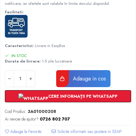
Radiatoare Otel Vogel&Noot
notificare, iar ofertele sunt valabile în limita stocului disponibil.
Radiatoare Otel Korado
Facilitati:
Radiatoare de Baie Purmo Banga
Automatizare Termostate
Detectoare
Termostate centrala ambient
Caracteristici:
Livrare in EasyBox
Detectoare de gaz si electrovalve
IN STOC
Detectoare de inundatie
Durata de livrare:
1-5 zile lucratoare
Automatizari centrala termica
Stabilizatoare de tensiune
Adauga in cos
Panouri solare apa calda
Accesorii panouri solare apa calda
CERE INFORMAȚII PE WHATSAPP
Kituri panouri solare apa calda
Panouri solare nepresurizate
Cod Produs:
3A01000208
Automatizari panouri solare
Ai nevoie de ajutor?
0726 802 707
Teava flexibila inox si fitinguri panouri
solare
Adauga la Favorite
Grupuri de pompare panouri solare