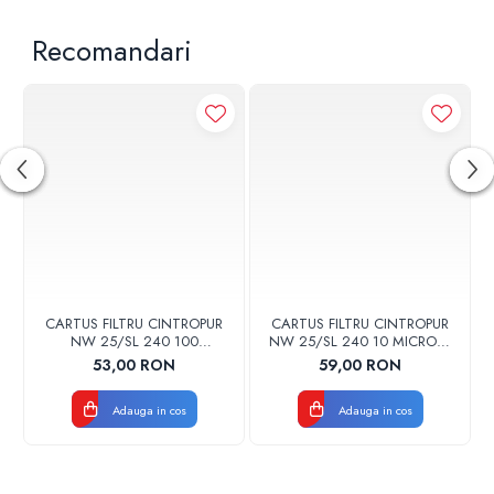
Recomandari
CARTUS FILTRU CINTROPUR
CARTUS FILTRU CINTROPUR
NW 25/SL 240 100
NW 25/SL 240 10 MICRONI
MICRONI MANSOANE
MANSOANE FILTRARE SET
53,00 RON
59,00 RON
FILTRARE SET 5BUC
5BUC
Adauga in cos
Adauga in cos