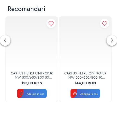
Recomandari
CARTUS FILTRU CINTROPUR
CARTUS FILTRU CINTROPUR
NW 500/650/800 50
NW 500/650/800 10
MICRONI MANSOANE
MICRONI MANSOANE
155,00 RON
144,00 RON
FILTRARE SET 5BUC
FILTRARE SET 5BUC
Adauga in cos
Adauga in cos