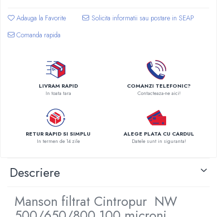
Pompe de caldura
Adauga la Favorite
Centrale peleti lemn
Comanda rapida
LIVRAM RAPID
COMANZI TELEFONIC?
In toata tara
Contacteaza-ne aici!
RETUR RAPID SI SIMPLU
ALEGE PLATA CU CARDUL
In termen de 14 zile
Datele sunt in siguranta!
Descriere
Manson filtrat Cintropur NW
500/650/800 100 microni