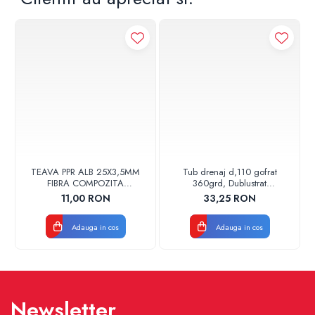
TEAVA PPR ALB 25X3,5MM
Tub drenaj d,110 gofrat
FIBRA COMPOZITA
360grd, Dublustrat
10033025004
verde/negru 110152 Drainkit
11,00 RON
33,25 RON
VALDUOTHERM VALROM
Adauga in cos
Adauga in cos
Newsletter