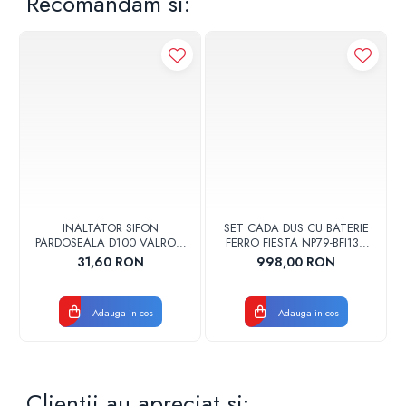
Recomandam si:
INALTATOR SIFON
SET CADA DUS CU BATERIE
PARDOSEALA D100 VALROM
FERRO FIESTA NP79-BFI13U
17001900004
CROM
31,60 RON
998,00 RON
Adauga in cos
Adauga in cos
Clientii au apreciat si: