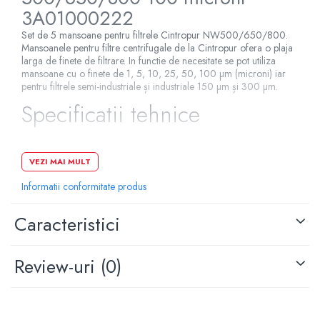
3A01000222
Set de 5 mansoane pentru filtrele Cintropur NW500/650/800.
Mansoanele pentru filtre centrifugale de la Cintropur ofera o plaja
larga de finete de filtrare. In functie de necesitate se pot utiliza
mansoane cu o finete de 1, 5, 10, 25, 50, 100 µm (microni) iar
pentru filtrele semi-industriale și industriale 150 µm și 300 µm.
Specificatii tehnice
Tip apa: apa rece
VEZI MAI MULT
Material: polietilena
Informatii conformitate produs
Grad de filtrare: 100 microni
Utilizare: rezidential,comercial,industrial
Caracteristici
Beneficii: elimina sedimentele
Review-uri
(0)