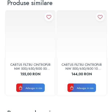
Produse similare
CARTUS FILTRU CINTROPUR
CARTUS FILTRU CINTROPUR
NW 500/650/800 50
NW 500/650/800 10
MICRONI MANSOANE
MICRONI MANSOANE
155,00 RON
144,00 RON
FILTRARE SET 5BUC
FILTRARE SET 5BUC
Adauga in cos
Adauga in cos