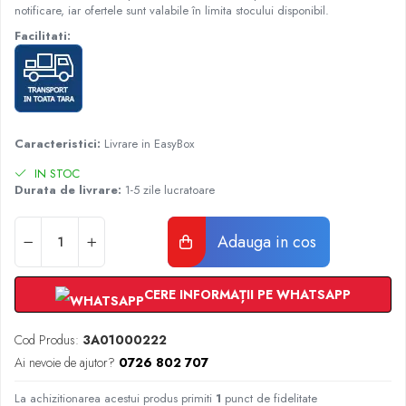
Radiatoare Otel Vogel&Noot
notificare, iar ofertele sunt valabile în limita stocului disponibil.
Radiatoare Otel Korado
Facilitati:
Radiatoare de Baie Purmo Banga
Automatizare Termostate
Detectoare
Termostate centrala ambient
Caracteristici:
Livrare in EasyBox
Detectoare de gaz si electrovalve
Detectoare de inundatie
IN STOC
Durata de livrare:
1-5 zile lucratoare
Automatizari centrala termica
Stabilizatoare de tensiune
Adauga in cos
Panouri solare apa calda
Accesorii panouri solare apa calda
Kituri panouri solare apa calda
CERE INFORMAȚII PE WHATSAPP
Panouri solare nepresurizate
Automatizari panouri solare
Cod Produs:
3A01000222
Teava flexibila inox si fitinguri panouri
Ai nevoie de ajutor?
0726 802 707
solare
La achizitionarea acestui produs primiti
1
punct de fidelitate
Grupuri de pompare panouri solare