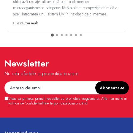
utilizează radiația ultravioletă pentru eliminarea
microorganismelor patogene, fără a altera compoziția chimică a
apei. Integrarea unui sistem UV în instalația de alimentare...
Citeste mai mult
Newsletter
Nu rata ofertele si promotiile noastre
Vreau sa primesc primul newsletter cu promotiile magazinului. Afla mai multe in
Politica de Confidentialitate
Te poți dezabona oricând.
Magazinul meu