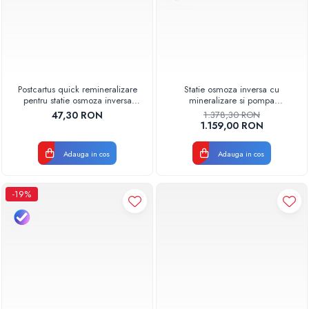
Postcartus quick remineralizare
Statie osmoza inversa cu
pentru statie osmoza inversa
mineralizare si pompa
AQUA07004010000 Aquapur
AQUA05323311020 Aquapur
47,30 RON
1.378,30 RON
Valhoh Valrom
Valhoh Valrom
1.159,00 RON
Adauga in cos
Adauga in cos
-19%