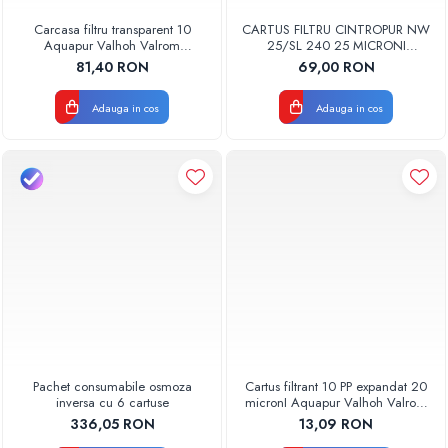
Carcasa filtru transparent 10
CARTUS FILTRU CINTROPUR NW
Aquapur Valhoh Valrom
25/SL 240 25 MICRONI
AQUA00110001032
MANSOANE FILTRARE SET 5BUC
81,40 RON
69,00 RON
Adauga in cos
Adauga in cos
Pachet consumabile osmoza
Cartus filtrant 10 PP expandat 20
inversa cu 6 cartuse
micronI Aquapur Valhoh Valrom
AQUA07000110020
336,05 RON
13,09 RON