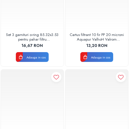
Set 3 garnituri o-ring 85.32x3.53
Cartus filtrant 10 fir PP 20 microni
pentru pahar filtru
Aquapur ValhoH Valrom
AQUA06030000000
AQUA07000210020
16,67 RON
13,20 RON
Adauga in cos
Adauga in cos