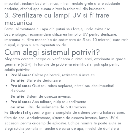
impuritati, inclusiv bacterii, virusi, nitrati, metale grele si alte substante
nedorite, oferind apa curata direct la robinetul din bucatarie.
3. Sterilizare cu lampi UV si filtrare
mecanica
Pentru alimentarea cu apa din puturi sau foraje, unde exista risc
bacteriologic, recomandam utilizarea lampilor UV pentru sterilizare,
impreuna cu filtre mecanice de sedimente de 5 sau 10 microni, care retin
nisipul, rugina si alte impuritati solide.
Cum alegi sistemul potrivit?
Alegerea corecta incepe cu verificarea duritatii apei, exprimata in grade
germane (dGH). In functie de problema identificata, poti opta pentru
solutia potrivita:
Problema:
Calcar pe baterii, rezistente si instalatii.
Solutie:
Statie de dedurizare.
Problema:
Gust sau miros neplacut, nitrati sau alte impuritati
dizolvate.
Solutie:
Sistem de osmoza inversa.
Problema:
Apa tulbure, nisip sau sedimente.
Solutie:
Filtru de sedimente de 5-10 microni.
Pe
EkoInstal
gasesti o gama completa de sisteme pentru tratarea apei,
filtre de apa, dedurizatoare, sisteme de osmoza inversa, lampi UV si
accesorii pentru orice tip de aplicatie. Echipa noastra te poate ajuta sa
alegi solutia potrivita in functie de sursa de apa, nivelul de duritate si