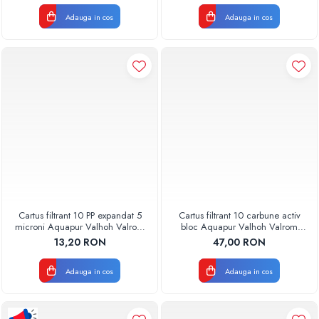
Adauga in cos
Adauga in cos
Cartus filtrant 10 PP expandat 5
Cartus filtrant 10 carbune activ
microni Aquapur Valhoh Valrom
bloc Aquapur Valhoh Valrom
AQUA07100110005
AQUA07010410000
13,20 RON
47,00 RON
Adauga in cos
Adauga in cos