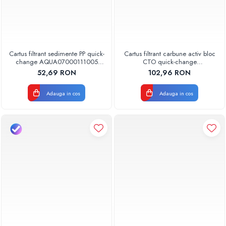
Cartus filtrant sedimente PP quick-
Cartus filtrant carbune activ bloc
change AQUA07000111005
CTO quick-change
Aquapur Valhoh Valrom
AQUA07010411000 Aquapur
52,69 RON
102,96 RON
Valhoh Valrom
Adauga in cos
Adauga in cos