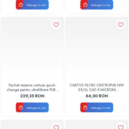
Adauga in cos
Adauga in cos
Pachet rezerve cartuse quick-
CARTUS FILTRU CINTROPUR NW
change pentru ultrafiltrare PUR4
25/SL 240 5 MICRONI
Aquapur Valhoh Valrom
MANSOANE FILTRARE SET 5BUC
229,35 RON
66,00 RON
recomandat pentru 3-6 luni fara
membrana
Adauga in cos
Adauga in cos