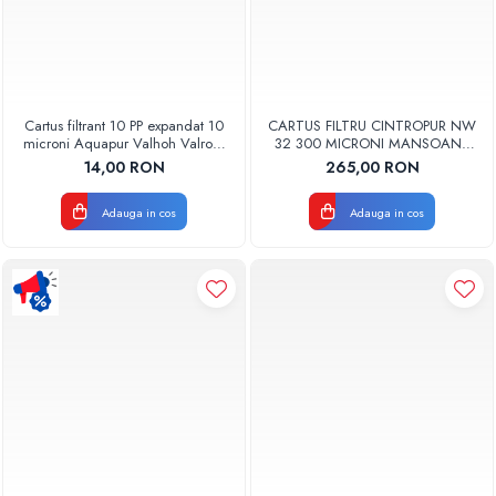
Cartus filtrant 10 PP expandat 10
CARTUS FILTRU CINTROPUR NW
microni Aquapur Valhoh Valrom
32 300 MICRONI MANSOANE
AQUA07100110020
FILTRARE SET 5BUC
14,00 RON
265,00 RON
Adauga in cos
Adauga in cos