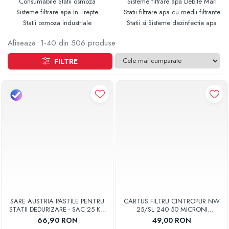
Consumabile Statii osmoza
Sisteme filtrare apa Debite Mari
Sisteme filtrare apa In Trepte
Statii filtrare apa cu medii filtrante
Statii osmoza industriale
Statii si Sisteme dezinfectie apa
Afiseaza:
1-
40
din
506
produse
FILTRE
SARE AUSTRIA PASTILE PENTRU
CARTUS FILTRU CINTROPUR NW
STATII DEDURIZARE - SAC 25 KG
25/SL 240 50 MICRONI
COD 01
MANSOANE FILTRARE SET 5BUC
66,90 RON
49,00 RON