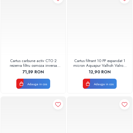
Cartus carbune activ CTO 2
Cartus filtrant 10 PP expandat 1
rezerva filtru osmoza inversa
micron Aquapur Valhoh Valrom
600GPD 87220370602 RO-600
AQUA07100110001
71,59 RON
12,90 RON
Aquapur Valhoh Valrom
Adauga in cos
Adauga in cos