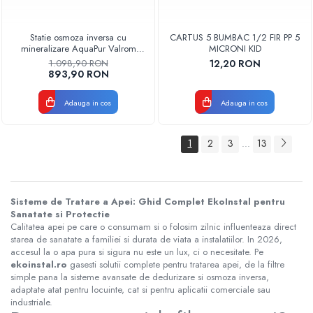
Statie osmoza inversa cu
CARTUS 5 BUMBAC 1/2 FIR PP 5
mineralizare AquaPur Valrom
MICRONI KID
AQUA05322311020, fara
1.098,90 RON
12,20 RON
pompa, 6 trepte, rezervor 12 L
893,90 RON
Adauga in cos
Adauga in cos
1
2
3
13
...
Sisteme de Tratare a Apei: Ghid Complet EkoInstal pentru
Sanatate si Protectie
Calitatea apei pe care o consumam si o folosim zilnic influenteaza direct
starea de sanatate a familiei si durata de viata a instalatiilor. In 2026,
accesul la o apa pura si sigura nu este un lux, ci o necesitate. Pe
ekoinstal.ro
gasesti solutii complete pentru tratarea apei, de la filtre
simple pana la sisteme avansate de dedurizare si osmoza inversa,
adaptate atat pentru locuinte, cat si pentru aplicatii comerciale sau
industriale.