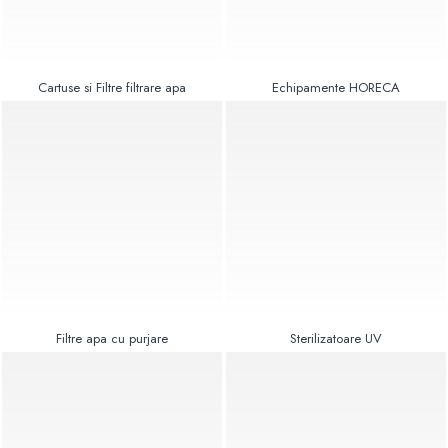
Radiatoare Otel Vogel&Noot
Radiatoare Otel Korado
Radiatoare de Baie Purmo Banga
Automatizare Termostate
Cartuse si Filtre filtrare apa
Echipamente HORECA
Detectoare
Termostate centrala ambient
Detectoare de gaz si electrovalve
Detectoare de inundatie
Automatizari centrala termica
Stabilizatoare de tensiune
Panouri solare apa calda
Accesorii panouri solare apa calda
Kituri panouri solare apa calda
Filtre apa cu purjare
Sterilizatoare UV
Panouri solare nepresurizate
Automatizari panouri solare
Teava flexibila inox si fitinguri panouri
solare
Grupuri de pompare panouri solare