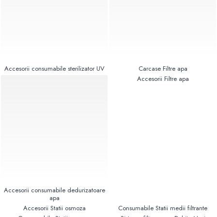
Pompe de caldura
Centrale peleti lemn
Accesorii consumabile sterilizator UV
Carcase Filtre apa
Accesorii Filtre apa
Accesorii consumabile dedurizatoare
apa
Accesorii Statii osmoza
Consumabile Statii medii filtrante