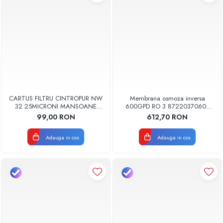
CARTUS FILTRU CINTROPUR NW
Membrana osmoza inversa
32 25MICRONI MANSOANE
600GPD RO 3 87220370603
FILTRARE SET 5BUC
RO-600 Aquapur Valhoh Valrom
99,00 RON
612,70 RON
Adauga in cos
Adauga in cos