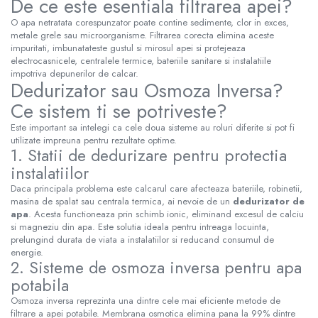
De ce este esentiala filtrarea apei?
O apa netratata corespunzator poate contine sedimente, clor in exces,
metale grele sau microorganisme. Filtrarea corecta elimina aceste
impuritati, imbunatateste gustul si mirosul apei si protejeaza
electrocasnicele, centralele termice, bateriile sanitare si instalatiile
impotriva depunerilor de calcar.
Dedurizator sau Osmoza Inversa?
Ce sistem ti se potriveste?
Este important sa intelegi ca cele doua sisteme au roluri diferite si pot fi
utilizate impreuna pentru rezultate optime.
1. Statii de dedurizare pentru protectia
instalatiilor
Daca principala problema este calcarul care afecteaza bateriile, robinetii,
masina de spalat sau centrala termica, ai nevoie de un
dedurizator de
apa
. Acesta functioneaza prin schimb ionic, eliminand excesul de calciu
si magneziu din apa. Este solutia ideala pentru intreaga locuinta,
prelungind durata de viata a instalatiilor si reducand consumul de
energie.
2. Sisteme de osmoza inversa pentru apa
potabila
Osmoza inversa reprezinta una dintre cele mai eficiente metode de
filtrare a apei potabile. Membrana osmotica elimina pana la 99% dintre