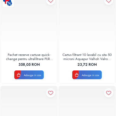
Pachet rezerve cartuse quick-
Cartus filtrant 10 lavabil cu sita 50
change pentru ultrafiltrare PUR4
microni Aquapur Valhoh Valrom
Aquapur Valhoh Valrom
AQUA07000310050
358,05 RON
23,72 RON
Adauga in cos
Adauga in cos