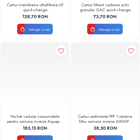
Cartus membrana ultrafiltrare UF
Cartus filtrant carbune activ
quick-change
granular GAC quick-change
AQUA08000011001 Aquapur
AQUA07000511000 Aquapur
128,70 RON
73,70 RON
Valhoh Valrom
Valhoh Valrom
Adauga in cos
Adauga in cos
Pachet cartuse consumabile
Cartus sedimente PPF 1 rezerva
pentru osmoza inversa Aquapur
filtru osmoza inversa 600GPD
Valhoh Valrom
87220370601 RO-600 Aquapur
183,15 RON
38,50 RON
Valhoh Valrom