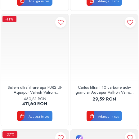
Adauga in cos
Adauga in cos
-11%
Sistem ultrafiltrare apa PUR2 UF
Cartus filtrant 10 carbune activ
Aquapur Valhoh Valrom
granular Aquapur Valhoh Valrom
AQUA04220411020
AQUA07000510000
460,81 RON
29,59 RON
411,60 RON
Adauga in cos
Adauga in cos
-27%