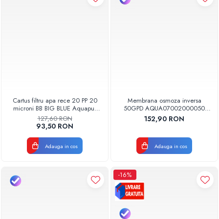
Cartus filtru apa rece 20 PP 20
Membrana osmoza inversa
microni BB BIG BLUE Aquapur
50GPD AQUA07002000050
Valhoh Valrom
Aquapur Valhoh Valrom
127,60 RON
152,90 RON
AQUA07100120020
93,50 RON
Adauga in cos
Adauga in cos
-16%