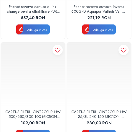
Pachet rezerve cartuse quick-
Pachet rezerve osmoza inversa
change pentru ultrafiltrare PUR4
600GPD Aquapur Valhoh Valrom
Aquapur Valhoh Valrom
recomandat pentru 6 luni fara
587,40 RON
221,19 RON
recomandat pentru 12 luni cu
membrana
membrana
Adauga in cos
Adauga in cos
CARTUS FILTRU CINTROPUR NW
CARTUS FILTRU CINTROPUR NW
500/650/800 100 MICRONI
25/SL 240 150 MICRONI
MANSOANE FILTRARE SET 5BUC
MANSOANE FILTRARE SET 5BUC
109,00 RON
230,00 RON