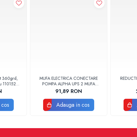
at 360grd,
MUFA ELECTRICA CONECTARE
REDUCTI
ru 110152
POMPA ALPHA UPS 2 MUFA
ELECTRICA GRUNDFOS
N
91,89 RON
 cos
Adauga in cos