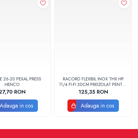
E 26-20 PEXAL PRESS
RACORD FLEXIBIL INOX THX HP
HENCO
11/4 FI-FI 30CM PREIZOLAT PENTRU
POMPA DE CALDURA - THX
27,70 RON
125,35 RON
Adauga in cos
Adauga in cos