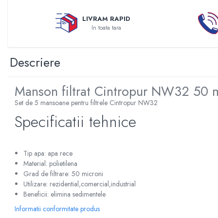
Sterilizatoare UV
LIVRAM RAPID
Accesorii consumabile sterilizator
In toata tara
UV
Carcase Filtre apa
Descriere
Accesorii consumabile
dedurizatoare apa
Manson filtrat Cintropur NW32 50
Incalzire in pardoseala
Accesorii incalzire in pardoseala
Set de 5 mansoane pentru filtrele Cintropur NW32
Automatizare incalzire in
Specificatii tehnice
pardoseala
Kituri incalzire in pardoseala
Tip apa: apa rece
Cutie distribuitor incalzire in
Material: polietilena
pardoseala
Grad de filtrare: 50 microni
Distribuitoare incalzire pardoseala
Utilizare: rezidential,comercial,industrial
Beneficii: elimina sedimentele
Grup amestec si pompare incalzire
pardoseala
Informatii conformitate produs