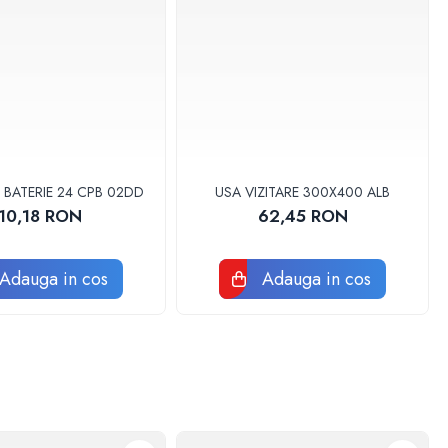
 BATERIE 24 CPB 02DD
USA VIZITARE 300X400 ALB
10,18 RON
62,45 RON
Adauga in cos
Adauga in cos