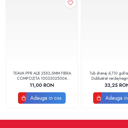
Accesorii
Vase WC
Rezervoare incastrate
Rezervoare, rame WC incastrate si
clapete
Rezervoare si rame incastrate
Clapete rezervoare si accesorii
Climatizare
Ventiloconvectoare
Ventiloconvectoare
TEAVA PPR ALB 25X3,5MM FIBRA
Tub drenaj d,110 gofr
Termostate Accesorii Ventiloconvectoare
COMPOZITA 10033025004
Dublustrat verde/neg
VALDUOTHERM VALROM
Drainkit
Aere conditionate
11,00 RON
33,25 RO
Aer conditionat Monosplit
Adauga in cos
Adauga in
Aer conditionat Multisplit
Accesorii aer conditionat si ventilatie
Aer conditionat portabil
Filtrare aer