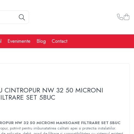
l
Evenimente
Blog
Contact
RU CINTROPUR NW 32 50 MICRONI
LTRARE SET 5BUC
TROPUR NW 32 50 MICRONI MANSOANE FILTRARE SET 5BUC
opur, potrivit pentru imbunatatirea calitatii apei si protectia instalatiilor.
de aplicatie, debit, grad de filtrare si compatibilitatea cu sistemul existent.