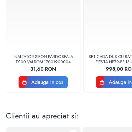
Baterii sanitare
Accesorii baterii
Baterii bucatarie
Baterii lavoar
Baterii cada si dus
Seturi baterii baie
Para palarii furtune de dus
INALTATOR SIFON PARDOSEALA
SET CADA DUS CU BAT
D100 VALROM 17001900004
FIESTA NP79-BFI1
Baterii bideu
31,60 RON
998,00 R
Baterii pisoar
Chiuvete si lavoare
Adauga in cos
Adauga in
Lavoare baie
Chiuvete Bucatarie
Accesorii chiuvete si lavoare
Obiecte sanitare persoane cu
Clientii au apreciat si:
dizabilitati
Baterii sanitare