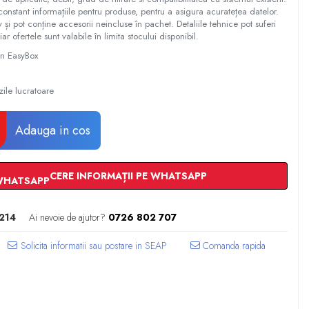
constant informațiile pentru produse, pentru a asigura acuratețea datelor.
tiv și pot conține accesorii neincluse în pachet. Detaliile tehnice pot suferi
iar ofertele sunt valabile în limita stocului disponibil.
 in EasyBox
zile lucratoare
Adauga in cos
CERE INFORMAȚII PE WHATSAPP
214
Ai nevoie de ajutor?
0726 802 707
Comanda rapida