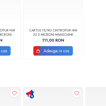
TROPUR NW
CARTUS FILTRU CINTROPUR NW
MICRONI
32 5 MICRONI MANSOANE
 SET 5BUC
FILTRARE SET 5BUC
ON
111,00 RON
 cos
Adauga in cos