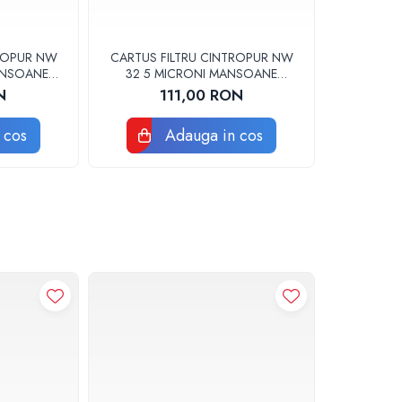
TROPUR NW
CARTUS FILTRU CINTROPUR NW
ANSOANE
32 5 MICRONI MANSOANE
ucata
FILTRARE SET 5BUC
N
111,00 RON
 cos
Adauga in cos