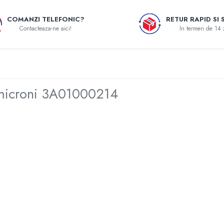
COMANZI TELEFONIC?
RETUR RAPID SI 
Contacteaza-ne aici!
In termen de 14 
 microni 3A01000214