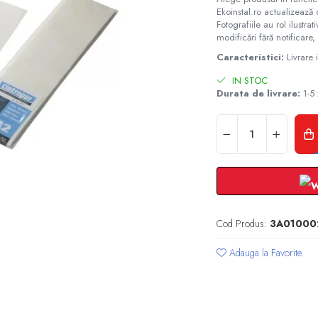
Ekoinstal.ro actualizează 
Fotografiile au rol ilustra
modificări fără notificare, 
Caracteristici:
Livrare
IN STOC
Durata de livrare:
1-5 
Cod Produs:
3A01000
Adauga la Favorite