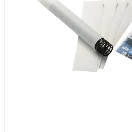
Sisteme filtrare apa Debite Mari
Sisteme filtrare apa In Trepte
Consumabile Statii medii filtrante
Consumabile Statii osmoza
Statii filtrare apa cu medii filtrante
Statii si Sisteme dezinfectie apa
Dedurizatoare Apa
Osmoza inversa rezidential
Accesorii consumabile osmoza
inversa
Ultrafiltrare recomandat pentru
apa de retea
Cartuse si Filtre filtrare apa
Echipamente HORECA
Filtre apa cu purjare