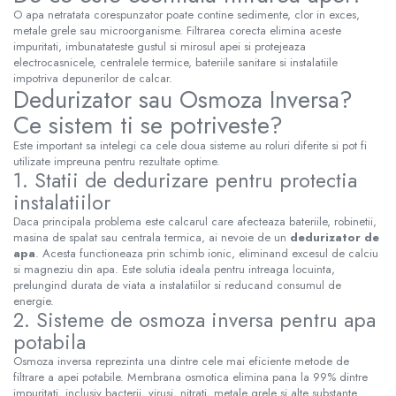
O apa netratata corespunzator poate contine sedimente, clor in exces,
metale grele sau microorganisme. Filtrarea corecta elimina aceste
impuritati, imbunatateste gustul si mirosul apei si protejeaza
electrocasnicele, centralele termice, bateriile sanitare si instalatiile
impotriva depunerilor de calcar.
Dedurizator sau Osmoza Inversa?
Ce sistem ti se potriveste?
Este important sa intelegi ca cele doua sisteme au roluri diferite si pot fi
utilizate impreuna pentru rezultate optime.
1. Statii de dedurizare pentru protectia
instalatiilor
Daca principala problema este calcarul care afecteaza bateriile, robinetii,
masina de spalat sau centrala termica, ai nevoie de un
dedurizator de
apa
. Acesta functioneaza prin schimb ionic, eliminand excesul de calciu
si magneziu din apa. Este solutia ideala pentru intreaga locuinta,
prelungind durata de viata a instalatiilor si reducand consumul de
energie.
2. Sisteme de osmoza inversa pentru apa
potabila
Osmoza inversa reprezinta una dintre cele mai eficiente metode de
filtrare a apei potabile. Membrana osmotica elimina pana la 99% dintre
impuritati, inclusiv bacterii, virusi, nitrati, metale grele si alte substante