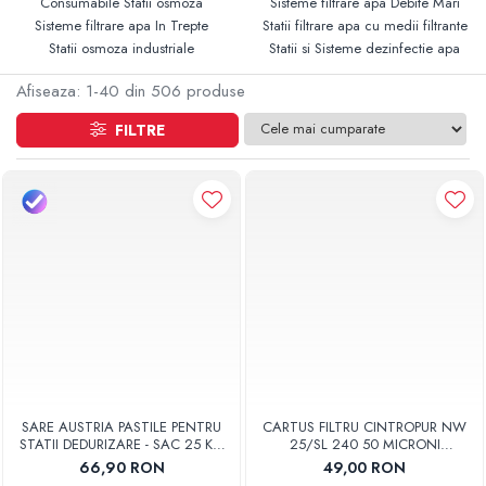
Consumabile Statii osmoza
Sisteme filtrare apa Debite Mari
Sisteme filtrare apa In Trepte
Statii filtrare apa cu medii filtrante
Statii osmoza industriale
Statii si Sisteme dezinfectie apa
Afiseaza:
1-
40
din
506
produse
FILTRE
SARE AUSTRIA PASTILE PENTRU
CARTUS FILTRU CINTROPUR NW
STATII DEDURIZARE - SAC 25 KG
25/SL 240 50 MICRONI
COD 01
MANSOANE FILTRARE SET 5BUC
66,90 RON
49,00 RON