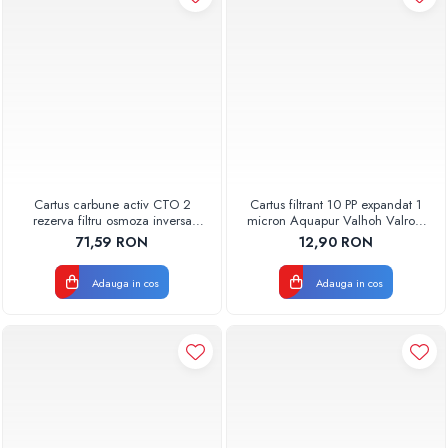
Cartus carbune activ CTO 2
Cartus filtrant 10 PP expandat 1
rezerva filtru osmoza inversa
micron Aquapur Valhoh Valrom
600GPD 87220370602 RO-600
AQUA07100110001
71,59 RON
12,90 RON
Aquapur Valhoh Valrom
Adauga in cos
Adauga in cos