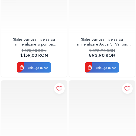
Statie osmoza inversa cu
Statie osmoza inversa cu
mineralizare si pompa
mineralizare AquaPur Valrom
AQUA05323311020 Aquapur
AQUA05322311020, fara
1.378,30 RON
1.098,90 RON
Valhoh Valrom
pompa, 6 trepte, rezervor 12 L
1.159,00 RON
893,90 RON
Adauga in cos
Adauga in cos