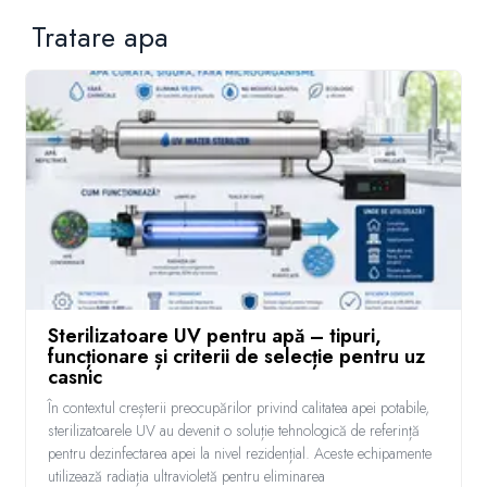
Tratare apa
Sterilizatoare UV pentru apă – tipuri,
funcționare și criterii de selecție pentru uz
casnic
În contextul creșterii preocupărilor privind calitatea apei potabile,
sterilizatoarele UV au devenit o soluție tehnologică de referință
pentru dezinfectarea apei la nivel rezidențial. Aceste echipamente
utilizează radiația ultravioletă pentru eliminarea