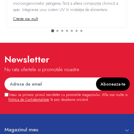
microorganismelor patogene, fără a altera compoziția chimică a
apei. Integrarea unui sistem UV în instalația de alimentare...
Citeste mai mult
Newsletter
Nu rata ofertele si promotiile noastre
Vreau sa primesc primul newsletter cu promotiile magazinului. Afla mai multe in
Politica de Confidentialitate
Te poți dezabona oricând.
Magazinul meu