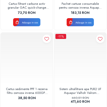
Cartus filtrant carbune activ
Pachet cartuse consumabile
granular GAC quick-change
pentru osmoza inversa Aquapur
AQUA07000511000 Aquapur
Valhoh Valrom
73,70 RON
183,15 RON
Valhoh Valrom
Adauga in cos
Adauga in cos
-11%
Cartus sedimente PPF 1 rezerva
Sistem ultrafiltrare apa PUR2 UF
filtru osmoza inversa 600GPD
Aquapur Valhoh Valrom
87220370601 RO-600 Aquapur
AQUA04220411020
38,50 RON
460,81 RON
Valhoh Valrom
411,60 RON