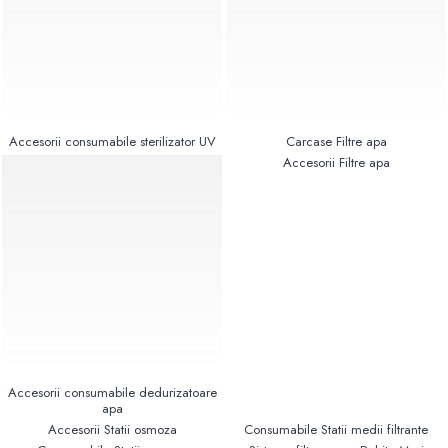
Pompe de caldura
Centrale peleti lemn
Accesorii consumabile sterilizator UV
Carcase Filtre apa
Accesorii Filtre apa
Accesorii consumabile dedurizatoare
apa
Accesorii Statii osmoza
Consumabile Statii medii filtrante