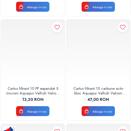
Adauga in cos
Adauga in cos
Cartus filtrant 10 PP expandat 5
Cartus filtrant 10 carbune activ
microni Aquapur Valhoh Valrom
bloc Aquapur Valhoh Valrom
AQUA07100110005
AQUA07010410000
13,20 RON
47,00 RON
Adauga in cos
Adauga in cos