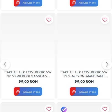
Adauga in cos
Adauga in cos
CARTUS FILTRU CINTROPUR NW
CARTUS FILTRU CINTROPUR NW
32 50 MICRONI MANSOANE
32 25MICRONI MANSOANE
FILTRARE SET 5BUC
FILTRARE SET 5BUC
99,00 RON
99,00 RON
Adauga in cos
Adauga in cos