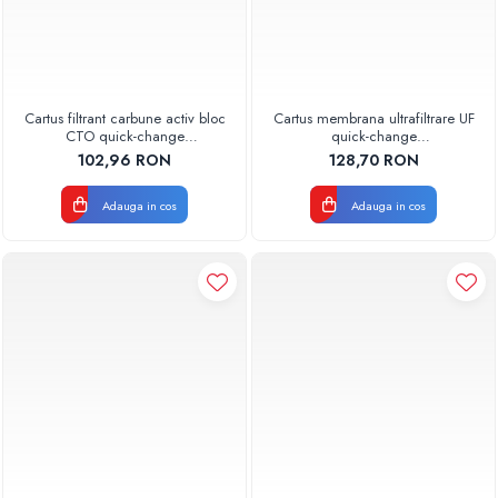
Cartus filtrant carbune activ bloc
Cartus membrana ultrafiltrare UF
CTO quick-change
quick-change
AQUA07010411000 Aquapur
AQUA08000011001 Aquapur
102,96 RON
128,70 RON
Valhoh Valrom
Valhoh Valrom
Adauga in cos
Adauga in cos