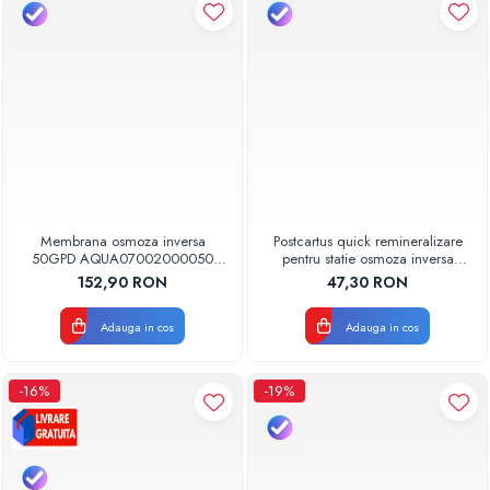
Membrana osmoza inversa
Postcartus quick remineralizare
50GPD AQUA07002000050
pentru statie osmoza inversa
Aquapur Valhoh Valrom
AQUA07004010000 Aquapur
152,90 RON
47,30 RON
Valhoh Valrom
Adauga in cos
Adauga in cos
-16%
-19%