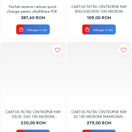
Pachet rezerve cartuse quick-
CARTUS FILTRU CINTROPUR NW
change pentru ultrafiltrare PUR4
500/650/800 100 MICRONI
Aquapur Valhoh Valrom
MANSOANE FILTRARE SET 5BUC
587,40 RON
109,00 RON
recomandat pentru 12 luni cu
membrana
Adauga in cos
Adauga in cos
CARTUS FILTRU CINTROPUR NW
CARTUS FILTRU CINTROPUR NW
25/SL 240 150 MICRONI
32 150 MICRONI MANSOANE
MANSOANE FILTRARE SET 5BUC
FILTRARE SET 5BUC
230,00 RON
279,00 RON