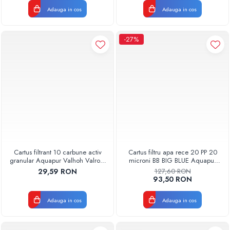
Adauga in cos
Adauga in cos
-27%
Cartus filtrant 10 carbune activ
Cartus filtru apa rece 20 PP 20
granular Aquapur Valhoh Valrom
microni BB BIG BLUE Aquapur
AQUA07000510000
Valhoh Valrom
29,59 RON
127,60 RON
AQUA07100120020
93,50 RON
Adauga in cos
Adauga in cos