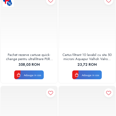
Pachet rezerve cartuse quick-
Cartus filtrant 10 lavabil cu sita 50
change pentru ultrafiltrare PUR4
microni Aquapur Valhoh Valrom
Aquapur Valhoh Valrom
AQUA07000310050
358,05 RON
23,72 RON
Adauga in cos
Adauga in cos