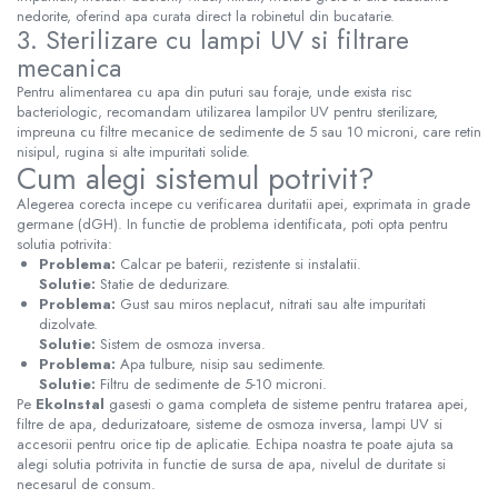
nedorite, oferind apa curata direct la robinetul din bucatarie.
3. Sterilizare cu lampi UV si filtrare
mecanica
Pentru alimentarea cu apa din puturi sau foraje, unde exista risc
bacteriologic, recomandam utilizarea lampilor UV pentru sterilizare,
impreuna cu filtre mecanice de sedimente de 5 sau 10 microni, care retin
nisipul, rugina si alte impuritati solide.
Cum alegi sistemul potrivit?
Alegerea corecta incepe cu verificarea duritatii apei, exprimata in grade
germane (dGH). In functie de problema identificata, poti opta pentru
solutia potrivita:
Problema:
Calcar pe baterii, rezistente si instalatii.
Solutie:
Statie de dedurizare.
Problema:
Gust sau miros neplacut, nitrati sau alte impuritati
dizolvate.
Solutie:
Sistem de osmoza inversa.
Problema:
Apa tulbure, nisip sau sedimente.
Solutie:
Filtru de sedimente de 5-10 microni.
Pe
EkoInstal
gasesti o gama completa de sisteme pentru tratarea apei,
filtre de apa, dedurizatoare, sisteme de osmoza inversa, lampi UV si
accesorii pentru orice tip de aplicatie. Echipa noastra te poate ajuta sa
alegi solutia potrivita in functie de sursa de apa, nivelul de duritate si
necesarul de consum.