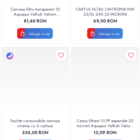
Carcasa filtru transparent 10
CARTUS FILTRU CINTROPUR NW
Aquapur Valhoh Valrom
25/SL 240 25 MICRONI
AQUA00110001032
MANSOANE FILTRARE SET 5BUC
81,40 RON
69,00 RON
Adauga in cos
Adauga in cos
Pachet consumabile osmoza
Cartus filtrant 10 PP expandat 20
inversa cu 6 cartuse
micronI Aquapur Valhoh Valrom
AQUA07000110020
336,05 RON
13,09 RON