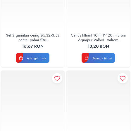
Set 3 garnituri o-ring 85.32x3.53
Cartus filtrant 10 fir PP 20 microni
pentru pahar filtru
Aquapur ValhoH Valrom
AQUA06030000000
AQUA07000210020
16,67 RON
13,20 RON
Adauga in cos
Adauga in cos