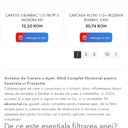
CARTUS 5 BUMBAC 1/2 FIR PP 5
CARCASA FILTRU 1/2+ REZERVA
MICRONI KID
BUMBAC 5 KID
12,20 RON
50,74 RON
Adauga in cos
Adauga in cos
1
2
3
13
...
Sisteme de Tratare a Apei: Ghid Complet EkoInstal pentru
Sanatate si Protectie
Calitatea apei pe care o consumam si o folosim zilnic influenteaza direct
starea de sanatate a familiei si durata de viata a instalatiilor. In 2026,
accesul la o apa pura si sigura nu este un lux, ci o necesitate. Pe
ekoinstal.ro
gasesti solutii complete pentru tratarea apei, de la filtre
simple pana la sisteme avansate de dedurizare si osmoza inversa,
adaptate atat pentru locuinte, cat si pentru aplicatii comerciale sau
industriale.
De ce este esentiala filtrarea apei?