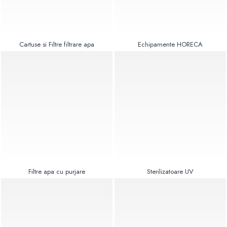
Radiatoare Otel Vogel&Noot
Radiatoare Otel Korado
Radiatoare de Baie Purmo Banga
Automatizare Termostate
Cartuse si Filtre filtrare apa
Echipamente HORECA
Detectoare
Termostate centrala ambient
Detectoare de gaz si electrovalve
Detectoare de inundatie
Automatizari centrala termica
Stabilizatoare de tensiune
Panouri solare apa calda
Accesorii panouri solare apa calda
Kituri panouri solare apa calda
Filtre apa cu purjare
Sterilizatoare UV
Panouri solare nepresurizate
Automatizari panouri solare
Teava flexibila inox si fitinguri panouri
solare
Grupuri de pompare panouri solare