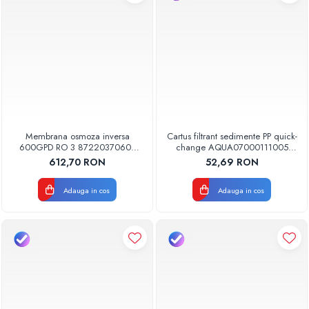
Membrana osmoza inversa
Cartus filtrant sedimente PP quick-
600GPD RO 3 87220370603
change AQUA07000111005
RO-600 Aquapur Valhoh Valrom
Aquapur Valhoh Valrom
612,70 RON
52,69 RON
Adauga in cos
Adauga in cos