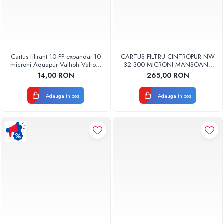
Cartus filtrant 10 PP expandat 10
CARTUS FILTRU CINTROPUR NW
microni Aquapur Valhoh Valrom
32 300 MICRONI MANSOANE
AQUA07100110020
FILTRARE SET 5BUC
14,00 RON
265,00 RON
Adauga in cos
Adauga in cos