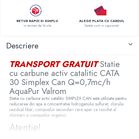
Pompe de caldura
Centrale peleti lemn
RETUR RAPID SI SIMPLU
ALEGE PLATA CU CARDUL
In termen de 14 zile
Datele sunt in siguranta!
Descriere
TRANSPORT GRATUIT
Statie
cu carbune activ catalitic CATA
30 Simplex Can Q=0,7mc/h
AquaPur Valrom
Statia cu carbune activ catalitic SIMPLEX CAN este utilizata pentru
reducerea din apa a concentratiei hidrogenului sulfurat, clorului
rezidual liber, compusilor secundari care apar ca rezultat al
clorinarii si compusilor organici.
Atentie!