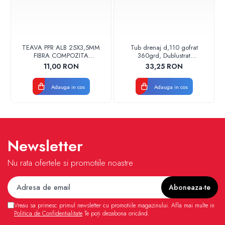
TEAVA PPR ALB 25X3,5MM
Tub drenaj d,110 gofrat
FIBRA COMPOZITA
360grd, Dublustrat
10033025004
verde/negru 110152 Drainkit
11,00 RON
33,25 RON
VALDUOTHERM VALROM
Adauga in cos
Adauga in cos
Newsletter
Nu rata ofertele si promotiile noastre
Vreau sa primesc primul newsletter cu promotiile magazinului. Afla mai multe in
Politica de Confidentialitate
Te poți dezabona oricând.