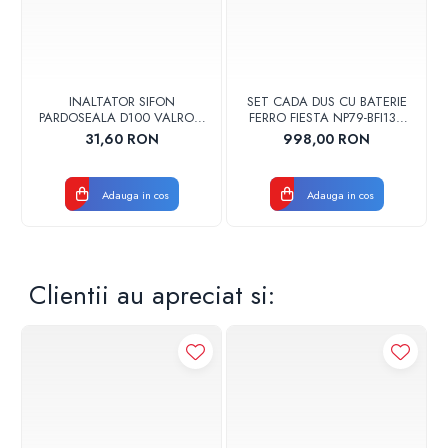
INALTATOR SIFON
SET CADA DUS CU BATERIE
PARDOSEALA D100 VALROM
FERRO FIESTA NP79-BFI13U
17001900004
CROM
31,60 RON
998,00 RON
Adauga in cos
Adauga in cos
Clientii au apreciat si: