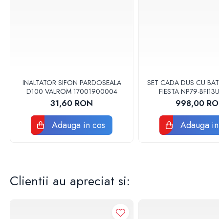
Baterii sanitare
Accesorii baterii
Baterii bucatarie
Baterii lavoar
Baterii cada si dus
Seturi baterii baie
INALTATOR SIFON PARDOSEALA
SET CADA DUS CU BAT
D100 VALROM 17001900004
FIESTA NP79-BFI1
Para palarii furtune de dus
31,60 RON
998,00 R
Baterii bideu
Baterii pisoar
Adauga in cos
Adauga in
Chiuvete si lavoare
Lavoare baie
Chiuvete Bucatarie
Accesorii chiuvete si lavoare
Clientii au apreciat si:
Obiecte sanitare persoane cu
dizabilitati
Baterii sanitare