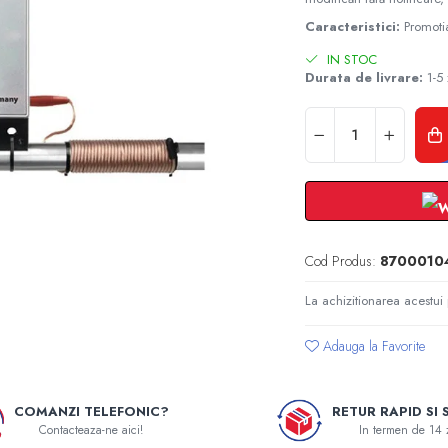
Caracteristici:
Promoti
IN STOC
Durata de livrare:
1-5 
Cod Produs:
8700010
La achizitionarea acestui
Adauga la Favorite
COMANZI TELEFONIC?
RETUR RAPID SI 
Contacteaza-ne aici!
In termen de 14 