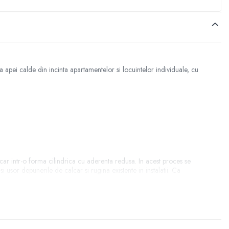
e a apei calde din incinta apartamentelor si locuintelor individuale, cu
alcar intr-o forma cilindrica cu aderenta redusa. In acest proces se
i usor depunerile de calcar si rugina existente in instalatii. Ca
anticoroziv .