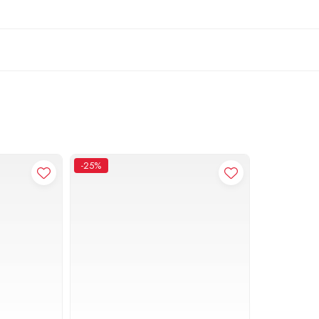
nii
fier, cupru, plastic, otel
-25%