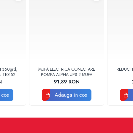
at 360grd,
MUFA ELECTRICA CONECTARE
REDUCTI
ru 110152
POMPA ALPHA UPS 2 MUFA
ELECTRICA GRUNDFOS
N
91,89 RON
 cos
Adauga in cos