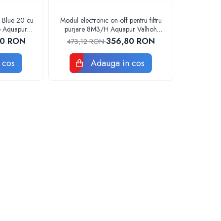
g Blue 20 cu
Modul electronic on-off pentru filtru
ie Aquapur
purjare 8M3/H Aquapur Valhoh
m
Valrom 87258000040
00 RON
356,80 RON
473,12 RON
 cos
Adauga in cos