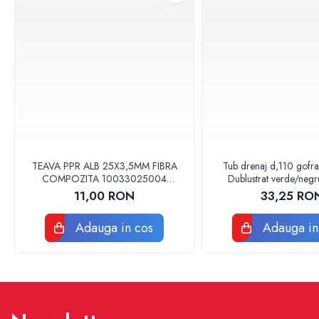
Accesorii
Vase WC
Rezervoare incastrate
Rezervoare, rame WC incastrate si
clapete
Rezervoare si rame incastrate
Clapete rezervoare si accesorii
Climatizare
Ventiloconvectoare
TEAVA PPR ALB 25X3,5MM FIBRA
Tub drenaj d,110 gofr
Ventiloconvectoare
COMPOZITA 10033025004
Dublustrat verde/neg
Termostate Accesorii Ventiloconvectoare
VALDUOTHERM VALROM
Drainkit
11,00 RON
33,25 RO
Aere conditionate
Adauga in cos
Adauga in
Aer conditionat Monosplit
Aer conditionat Multisplit
Accesorii aer conditionat si ventilatie
Aer conditionat portabil
Filtrare aer