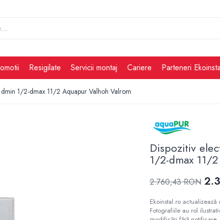
omotii
Resigilate
Servicii montaj
Cariere
Parteneri Ekoinsta
lmat dmin 1/2-dmax 11/2 Aquapur Valhoh Valrom
Dispozitiv elec
1/2-dmax 11/2
2.
2.760,43 RON
Ekoinstal.ro actualizează 
Fotografiile au rol ilustra
modificări fără notificare, 