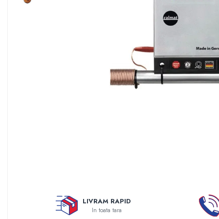
Sisteme filtrare apa Debite Mari
Sisteme filtrare apa In Trepte
Consumabile Statii medii filtrante
Consumabile Statii osmoza
Statii filtrare apa cu medii filtrante
Statii si Sisteme dezinfectie apa
Dedurizatoare Apa
Osmoza inversa rezidential
Accesorii consumabile osmoza
inversa
Ultrafiltrare recomandat pentru
apa de retea
Cartuse si Filtre filtrare apa
Echipamente HORECA
LIVRAM RAPID
In toata tara
Filtre apa cu purjare