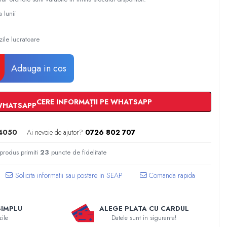
a lunii
zile lucratoare
Adauga in cos
CERE INFORMAȚII PE WHATSAPP
4050
Ai nevoie de ajutor?
0726 802 707
 produs primiti
23
puncte de fidelitate
Comanda rapida
SIMPLU
ALEGE PLATA CU CARDUL
zile
Datele sunt in siguranta!