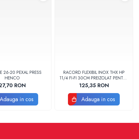
E 26-20 PEXAL PRESS
RACORD FLEXIBIL INOX THX HP
HENCO
11/4 FI-FI 30CM PREIZOLAT PENTRU
POMPA DE CALDURA - THX
27,70 RON
125,35 RON
Adauga in cos
Adauga in cos