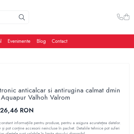
l
Evenimente
Blog
Contact
tronic anticalcar si antirugina calmat dmin
 Aquapur Valhoh Valrom
326,46 RON
constant informațiile pentru produse, pentru a asigura acuratețea datelor.
tiv și pot conține accesorii neincluse în pachet. Detaliile tehnice pot suferi
iar ofertele sunt valabile în limita stocului disponibil.