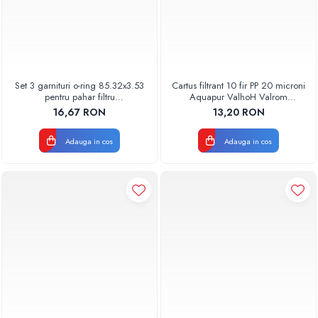
Set 3 garnituri o-ring 85.32x3.53
Cartus filtrant 10 fir PP 20 microni
pentru pahar filtru
Aquapur ValhoH Valrom
AQUA06030000000
AQUA07000210020
16,67 RON
13,20 RON
Adauga in cos
Adauga in cos