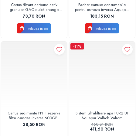
Cartus filtrant carbune activ
Pachet cartuse consumabile
granular GAC quick-change
pentru osmoza inversa Aquapur
AQUA07000511000 Aquapur
Valhoh Valrom
73,70 RON
183,15 RON
Valhoh Valrom
Adauga in cos
Adauga in cos
-11%
Cartus sedimente PPF 1 rezerva
Sistem ultrafiltrare apa PUR2 UF
filtru osmoza inversa 600GPD
Aquapur Valhoh Valrom
87220370601 RO-600 Aquapur
AQUA04220411020
38,50 RON
460,81 RON
Valhoh Valrom
411,60 RON