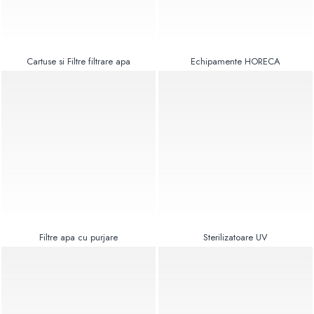
Radiatoare Otel Vogel&Noot
Radiatoare Otel Korado
Radiatoare de Baie Purmo Banga
Automatizare Termostate
Cartuse si Filtre filtrare apa
Echipamente HORECA
Detectoare
Termostate centrala ambient
Detectoare de gaz si electrovalve
Detectoare de inundatie
Automatizari centrala termica
Stabilizatoare de tensiune
Panouri solare apa calda
Accesorii panouri solare apa calda
Kituri panouri solare apa calda
Filtre apa cu purjare
Sterilizatoare UV
Panouri solare nepresurizate
Automatizari panouri solare
Teava flexibila inox si fitinguri panouri
solare
Grupuri de pompare panouri solare