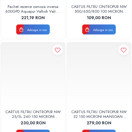
Pachet rezerve osmoza inversa
CARTUS FILTRU CINTROPUR NW
600GPD Aquapur Valhoh Valrom
500/650/800 100 MICRONI
recomandat pentru 6 luni fara
MANSOANE FILTRARE SET 5BUC
221,19 RON
109,00 RON
membrana
Adauga in cos
Adauga in cos
CARTUS FILTRU CINTROPUR NW
CARTUS FILTRU CINTROPUR NW
25/SL 240 150 MICRONI
32 150 MICRONI MANSOANE
MANSOANE FILTRARE SET 5BUC
FILTRARE SET 5BUC
230,00 RON
279,00 RON