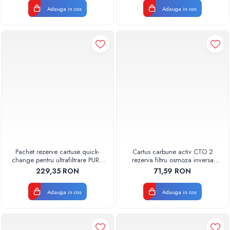
Adauga in cos
Adauga in cos
Pachet rezerve cartuse quick-
Cartus carbune activ CTO 2
change pentru ultrafiltrare PUR4
rezerva filtru osmoza inversa
Aquapur Valhoh Valrom
600GPD 87220370602 RO-600
229,35 RON
71,59 RON
recomandat pentru 3-6 luni fara
Aquapur Valhoh Valrom
membrana
Adauga in cos
Adauga in cos