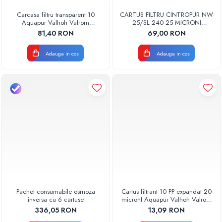
Carcasa filtru transparent 10
CARTUS FILTRU CINTROPUR NW
Aquapur Valhoh Valrom
25/SL 240 25 MICRONI
AQUA00110001032
MANSOANE FILTRARE SET 5BUC
81,40 RON
69,00 RON
Adauga in cos
Adauga in cos
Pachet consumabile osmoza
Cartus filtrant 10 PP expandat 20
inversa cu 6 cartuse
micronI Aquapur Valhoh Valrom
AQUA07000110020
336,05 RON
13,09 RON