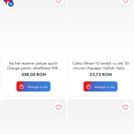
Pachet rezerve cartuse quick-
Cartus filtrant 10 lavabil cu sita 50
change pentru ultrafiltrare PUR4
microni Aquapur Valhoh Valrom
Aquapur Valhoh Valrom
AQUA07000310050
358,05 RON
23,72 RON
Adauga in cos
Adauga in cos