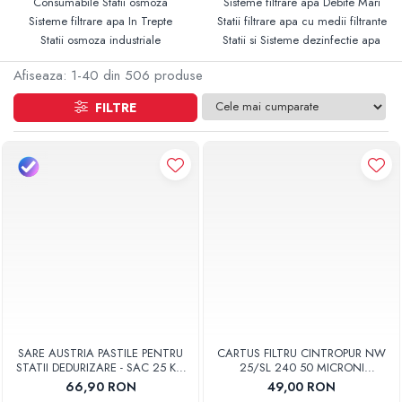
Consumabile Statii osmoza
Sisteme filtrare apa Debite Mari
Sisteme filtrare apa In Trepte
Statii filtrare apa cu medii filtrante
Statii osmoza industriale
Statii si Sisteme dezinfectie apa
Afiseaza:
1-
40
din
506
produse
FILTRE
SARE AUSTRIA PASTILE PENTRU
CARTUS FILTRU CINTROPUR NW
STATII DEDURIZARE - SAC 25 KG
25/SL 240 50 MICRONI
COD 01
MANSOANE FILTRARE SET 5BUC
66,90 RON
49,00 RON