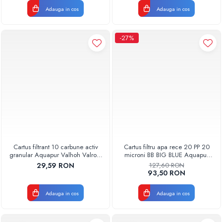
Adauga in cos
Adauga in cos
-27%
Cartus filtrant 10 carbune activ
Cartus filtru apa rece 20 PP 20
granular Aquapur Valhoh Valrom
microni BB BIG BLUE Aquapur
AQUA07000510000
Valhoh Valrom
29,59 RON
127,60 RON
AQUA07100120020
93,50 RON
Adauga in cos
Adauga in cos