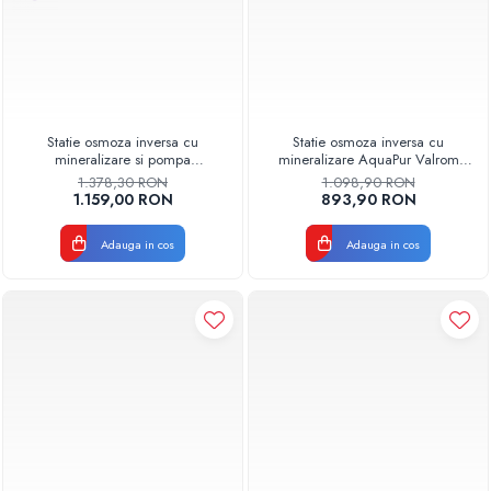
Statie osmoza inversa cu
Statie osmoza inversa cu
mineralizare si pompa
mineralizare AquaPur Valrom
AQUA05323311020 Aquapur
AQUA05322311020, fara
1.378,30 RON
1.098,90 RON
Valhoh Valrom
pompa, 6 trepte, rezervor 12 L
1.159,00 RON
893,90 RON
Adauga in cos
Adauga in cos