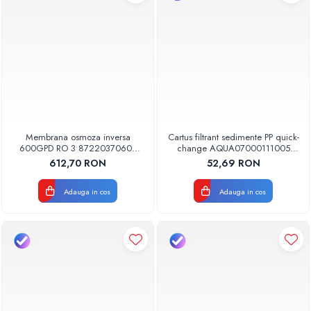
Membrana osmoza inversa
Cartus filtrant sedimente PP quick-
600GPD RO 3 87220370603
change AQUA07000111005
RO-600 Aquapur Valhoh Valrom
Aquapur Valhoh Valrom
612,70 RON
52,69 RON
Adauga in cos
Adauga in cos