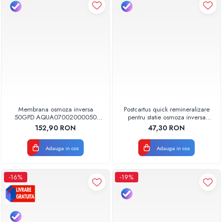
Membrana osmoza inversa
Postcartus quick remineralizare
50GPD AQUA07002000050
pentru statie osmoza inversa
Aquapur Valhoh Valrom
AQUA07004010000 Aquapur
152,90 RON
47,30 RON
Valhoh Valrom
Adauga in cos
Adauga in cos
-16%
-19%