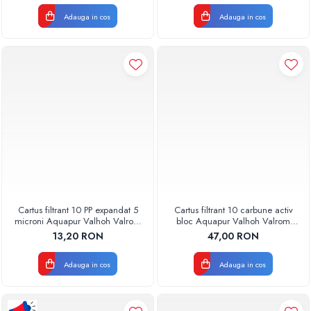
Adauga in cos
Adauga in cos
Cartus filtrant 10 PP expandat 5
Cartus filtrant 10 carbune activ
microni Aquapur Valhoh Valrom
bloc Aquapur Valhoh Valrom
AQUA07100110005
AQUA07010410000
13,20 RON
47,00 RON
Adauga in cos
Adauga in cos