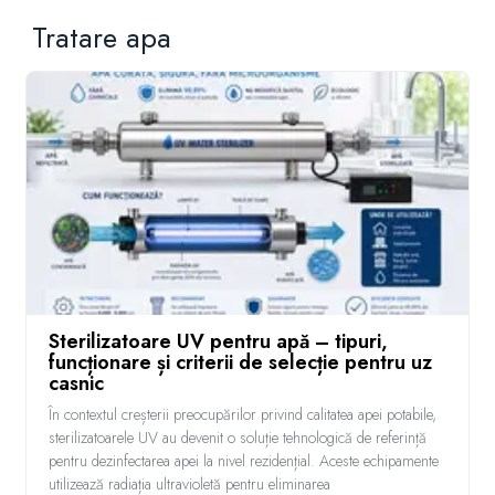
Tratare apa
Sterilizatoare UV pentru apă – tipuri,
funcționare și criterii de selecție pentru uz
casnic
În contextul creșterii preocupărilor privind calitatea apei potabile,
sterilizatoarele UV au devenit o soluție tehnologică de referință
pentru dezinfectarea apei la nivel rezidențial. Aceste echipamente
utilizează radiația ultravioletă pentru eliminarea