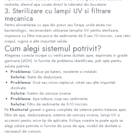
nedorite, oferind apa curata direct la robinetul din bucatarie.
3. Sterilizare cu lampi UV si filtrare
mecanica
Pentru alimentarea cu apa din puturi sau foraje, unde exista risc
bacteriologic, recomandam utilizarea lampilor UV pentru sterilizare,
impreuna cu filtre mecanice de sedimente de 5 sau 10 microni, care retin
nisipul, rugina si alte impuritati solide.
Cum alegi sistemul potrivit?
Alegerea corecta incepe cu verificarea duritatii apei, exprimata in grade
germane (dGH). In functie de problema identificata, poti opta pentru
solutia potrivita:
Problema:
Calcar pe baterii, rezistente si instalatii.
Solutie:
Statie de dedurizare.
Problema:
Gust sau miros neplacut, nitrati sau alte impuritati
dizolvate.
Solutie:
Sistem de osmoza inversa.
Problema:
Apa tulbure, nisip sau sedimente.
Solutie:
Filtru de sedimente de 5-10 microni.
Pe
EkoInstal
gasesti o gama completa de sisteme pentru tratarea apei,
filtre de apa, dedurizatoare, sisteme de osmoza inversa, lampi UV si
accesorii pentru orice tip de aplicatie. Echipa noastra te poate ajuta sa
alegi solutia potrivita in functie de sursa de apa, nivelul de duritate si
necesarul de consum.