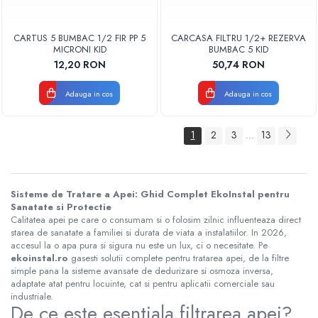
CARTUS 5 BUMBAC 1/2 FIR PP 5
CARCASA FILTRU 1/2+ REZERVA
MICRONI KID
BUMBAC 5 KID
12,20 RON
50,74 RON
Adauga in cos
Adauga in cos
1
2
3
13
...
Sisteme de Tratare a Apei: Ghid Complet EkoInstal pentru
Sanatate si Protectie
Calitatea apei pe care o consumam si o folosim zilnic influenteaza direct
starea de sanatate a familiei si durata de viata a instalatiilor. In 2026,
accesul la o apa pura si sigura nu este un lux, ci o necesitate. Pe
ekoinstal.ro
gasesti solutii complete pentru tratarea apei, de la filtre
simple pana la sisteme avansate de dedurizare si osmoza inversa,
adaptate atat pentru locuinte, cat si pentru aplicatii comerciale sau
industriale.
De ce este esentiala filtrarea apei?