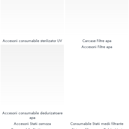
Pompe de caldura
Centrale peleti lemn
Accesorii consumabile sterilizator UV
Carcase Filtre apa
Accesorii Filtre apa
Accesorii consumabile dedurizatoare
apa
Accesorii Statii osmoza
Consumabile Statii medii filtrante