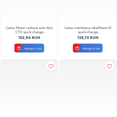
Cartus filtrant carbune activ bloc
Cartus membrana ultrafiltrare UF
CTO quick-change
quick-change
AQUA07010411000 Aquapur
AQUA08000011001 Aquapur
102,96 RON
128,70 RON
Valhoh Valrom
Valhoh Valrom
Adauga in cos
Adauga in cos