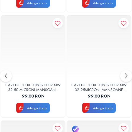
Adauga in cos
Adauga in cos
CARTUS FILTRU CINTROPUR NW
CARTUS FILTRU CINTROPUR NW
32 50 MICRONI MANSOANE
32 25MICRONI MANSOANE
FILTRARE SET 5BUC
FILTRARE SET 5BUC
99,00 RON
99,00 RON
Adauga in cos
Adauga in cos