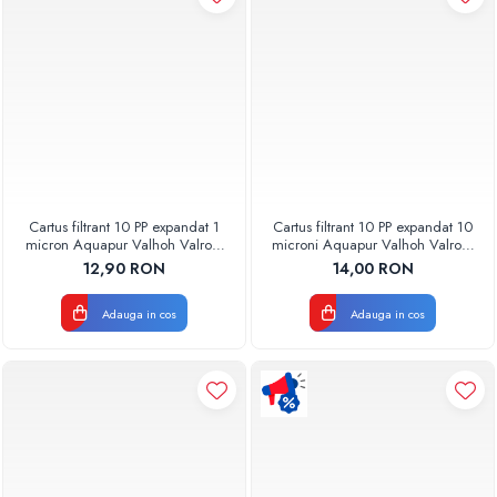
Cartus filtrant 10 PP expandat 1
Cartus filtrant 10 PP expandat 10
micron Aquapur Valhoh Valrom
microni Aquapur Valhoh Valrom
AQUA07100110001
AQUA07100110020
12,90 RON
14,00 RON
Adauga in cos
Adauga in cos