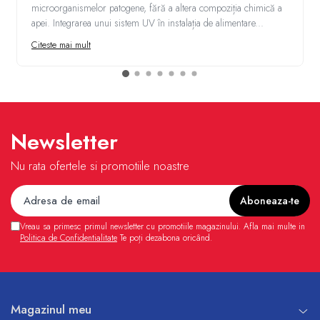
microorganismelor patogene, fără a altera compoziția chimică a
apei. Integrarea unui sistem UV în instalația de alimentare...
Citeste mai mult
Newsletter
Nu rata ofertele si promotiile noastre
Vreau sa primesc primul newsletter cu promotiile magazinului. Afla mai multe in
Politica de Confidentialitate
Te poți dezabona oricând.
Magazinul meu