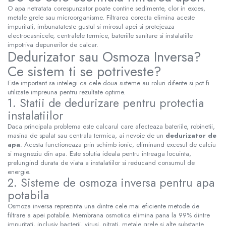
O apa netratata corespunzator poate contine sedimente, clor in exces,
metale grele sau microorganisme. Filtrarea corecta elimina aceste
impuritati, imbunatateste gustul si mirosul apei si protejeaza
electrocasnicele, centralele termice, bateriile sanitare si instalatiile
impotriva depunerilor de calcar.
Dedurizator sau Osmoza Inversa?
Ce sistem ti se potriveste?
Este important sa intelegi ca cele doua sisteme au roluri diferite si pot fi
utilizate impreuna pentru rezultate optime.
1. Statii de dedurizare pentru protectia
instalatiilor
Daca principala problema este calcarul care afecteaza bateriile, robinetii,
masina de spalat sau centrala termica, ai nevoie de un
dedurizator de
apa
. Acesta functioneaza prin schimb ionic, eliminand excesul de calciu
si magneziu din apa. Este solutia ideala pentru intreaga locuinta,
prelungind durata de viata a instalatiilor si reducand consumul de
energie.
2. Sisteme de osmoza inversa pentru apa
potabila
Osmoza inversa reprezinta una dintre cele mai eficiente metode de
filtrare a apei potabile. Membrana osmotica elimina pana la 99% dintre
impuritati, inclusiv bacterii, virusi, nitrati, metale grele si alte substante