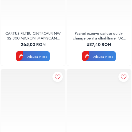
CARTUS FILTRU CINTROPUR NW
Pachet rezerve cartuse quick-
32 300 MICRONI MANSOANE
change pentru ultrafiltrare PUR4
FILTRARE SET 5BUC
Aquapur Valhoh Valrom
265,00 RON
587,40 RON
recomandat pentru 12 luni cu
membrana
Adauga in cos
Adauga in cos