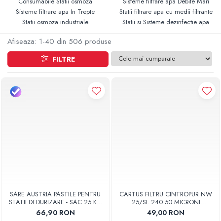
Consumabile Statii osmoza
Sisteme filtrare apa Debite Mari
Sisteme filtrare apa In Trepte
Statii filtrare apa cu medii filtrante
Statii osmoza industriale
Statii si Sisteme dezinfectie apa
Afiseaza:
1-
40
din
506
produse
FILTRE
SARE AUSTRIA PASTILE PENTRU
CARTUS FILTRU CINTROPUR NW
STATII DEDURIZARE - SAC 25 KG
25/SL 240 50 MICRONI
COD 01
MANSOANE FILTRARE SET 5BUC
66,90 RON
49,00 RON