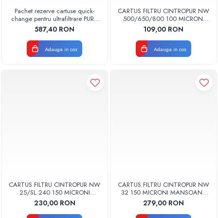
Pachet rezerve cartuse quick-
CARTUS FILTRU CINTROPUR NW
change pentru ultrafiltrare PUR4
500/650/800 100 MICRONI
Aquapur Valhoh Valrom
MANSOANE FILTRARE SET 5BUC
587,40 RON
109,00 RON
recomandat pentru 12 luni cu
membrana
Adauga in cos
Adauga in cos
CARTUS FILTRU CINTROPUR NW
CARTUS FILTRU CINTROPUR NW
25/SL 240 150 MICRONI
32 150 MICRONI MANSOANE
MANSOANE FILTRARE SET 5BUC
FILTRARE SET 5BUC
230,00 RON
279,00 RON