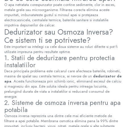
O apa netratata corespunzator poate contine sedimente, clor in exces,
metale grele sau microorganisme. Filtrarea corecta elimina aceste
impuritati, imbunatateste gustul si mirosul apei si protejeaza
electrocasnicele, centralele termice, bateriile sanitare si instalatiile
impotriva depunerilor de calcar.
Dedurizator sau Osmoza Inversa?
Ce sistem ti se potriveste?
Este important sa intelegi ca cele doua sisteme au roluri diferite si pot fi
utilizate impreuna pentru rezultate optime.
1. Statii de dedurizare pentru protectia
instalatiilor
Daca principala problema este calcarul care afecteaza bateriile, robinetii,
masina de spalat sau centrala termica, ai nevoie de un
dedurizator de
apa
. Acesta functioneaza prin schimb ionic, eliminand excesul de calciu
si magneziu din apa. Este solutia ideala pentru intreaga locuinta,
prelungind durata de viata a instalatiilor si reducand consumul de
energie.
2. Sisteme de osmoza inversa pentru apa
potabila
Osmoza inversa reprezinta una dintre cele mai eficiente metode de
filtrare a apei potabile. Membrana osmotica elimina pana la 99% dintre
impuritati, inclusiv bacterii, virusi, nitrati, metale grele si alte substante