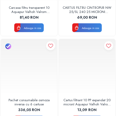
Carcasa filtru transparent 10
CARTUS FILTRU CINTROPUR NW
Aquapur Valhoh Valrom
25/SL 240 25 MICRONI
AQUA00110001032
MANSOANE FILTRARE SET 5BUC
81,40 RON
69,00 RON
Adauga in cos
Adauga in cos
Pachet consumabile osmoza
Cartus filtrant 10 PP expandat 20
inversa cu 6 cartuse
micronI Aquapur Valhoh Valrom
AQUA07000110020
336,05 RON
13,09 RON