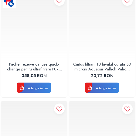
Pachet rezerve cartuse quick-
Cartus filtrant 10 lavabil cu sita 50
change pentru ultrafiltrare PUR4
microni Aquapur Valhoh Valrom
Aquapur Valhoh Valrom
AQUA07000310050
358,05 RON
23,72 RON
Adauga in cos
Adauga in cos