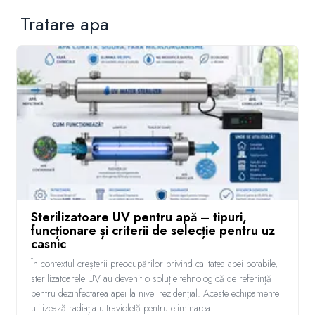
Tratare apa
Sterilizatoare UV pentru apă – tipuri,
funcționare și criterii de selecție pentru uz
casnic
În contextul creșterii preocupărilor privind calitatea apei potabile,
sterilizatoarele UV au devenit o soluție tehnologică de referință
pentru dezinfectarea apei la nivel rezidențial. Aceste echipamente
utilizează radiația ultravioletă pentru eliminarea