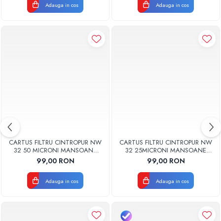
Adauga in cos
Adauga in cos
CARTUS FILTRU CINTROPUR NW
CARTUS FILTRU CINTROPUR NW
32 50 MICRONI MANSOANE
32 25MICRONI MANSOANE
FILTRARE SET 5BUC
FILTRARE SET 5BUC
99,00 RON
99,00 RON
Adauga in cos
Adauga in cos