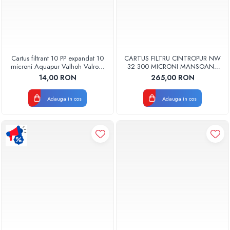
Cartus filtrant 10 PP expandat 10
CARTUS FILTRU CINTROPUR NW
microni Aquapur Valhoh Valrom
32 300 MICRONI MANSOANE
AQUA07100110020
FILTRARE SET 5BUC
14,00 RON
265,00 RON
Adauga in cos
Adauga in cos