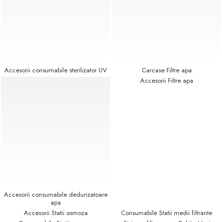
Pompe de caldura
Centrale peleti lemn
Accesorii consumabile sterilizator UV
Carcase Filtre apa
Accesorii Filtre apa
Accesorii consumabile dedurizatoare
apa
Accesorii Statii osmoza
Consumabile Statii medii filtrante