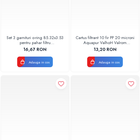
Set 3 garnituri o-ring 85.32x3.53
Cartus filtrant 10 fir PP 20 microni
pentru pahar filtru
Aquapur ValhoH Valrom
AQUA06030000000
AQUA07000210020
16,67 RON
13,20 RON
Adauga in cos
Adauga in cos