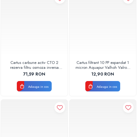
Cartus carbune activ CTO 2
Cartus filtrant 10 PP expandat 1
rezerva filtru osmoza inversa
micron Aquapur Valhoh Valrom
600GPD 87220370602 RO-600
AQUA07100110001
71,59 RON
12,90 RON
Aquapur Valhoh Valrom
Adauga in cos
Adauga in cos