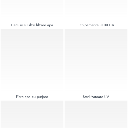
Radiatoare Otel Vogel&Noot
Radiatoare Otel Korado
Radiatoare de Baie Purmo Banga
Automatizare Termostate
Cartuse si Filtre filtrare apa
Echipamente HORECA
Detectoare
Termostate centrala ambient
Detectoare de gaz si electrovalve
Detectoare de inundatie
Automatizari centrala termica
Stabilizatoare de tensiune
Panouri solare apa calda
Accesorii panouri solare apa calda
Kituri panouri solare apa calda
Filtre apa cu purjare
Sterilizatoare UV
Panouri solare nepresurizate
Automatizari panouri solare
Teava flexibila inox si fitinguri panouri
solare
Grupuri de pompare panouri solare