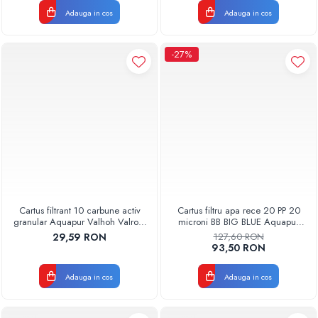
Adauga in cos
Adauga in cos
-27%
Cartus filtrant 10 carbune activ
Cartus filtru apa rece 20 PP 20
granular Aquapur Valhoh Valrom
microni BB BIG BLUE Aquapur
AQUA07000510000
Valhoh Valrom
29,59 RON
127,60 RON
AQUA07100120020
93,50 RON
Adauga in cos
Adauga in cos