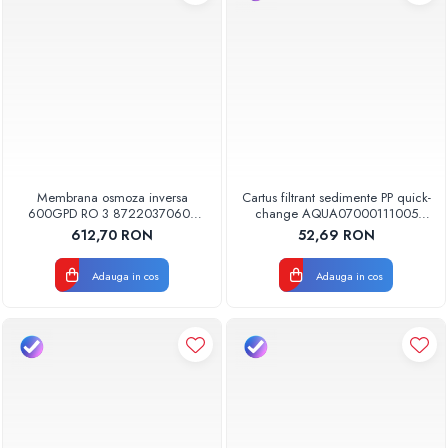
Membrana osmoza inversa
Cartus filtrant sedimente PP quick-
600GPD RO 3 87220370603
change AQUA07000111005
RO-600 Aquapur Valhoh Valrom
Aquapur Valhoh Valrom
612,70 RON
52,69 RON
Adauga in cos
Adauga in cos