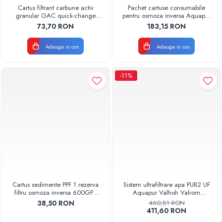
Cartus filtrant carbune activ
Pachet cartuse consumabile
granular GAC quick-change
pentru osmoza inversa Aquapur
AQUA07000511000 Aquapur
Valhoh Valrom
73,70 RON
183,15 RON
Valhoh Valrom
Adauga in cos
Adauga in cos
-11%
Cartus sedimente PPF 1 rezerva
Sistem ultrafiltrare apa PUR2 UF
filtru osmoza inversa 600GPD
Aquapur Valhoh Valrom
87220370601 RO-600 Aquapur
AQUA04220411020
38,50 RON
460,81 RON
Valhoh Valrom
411,60 RON