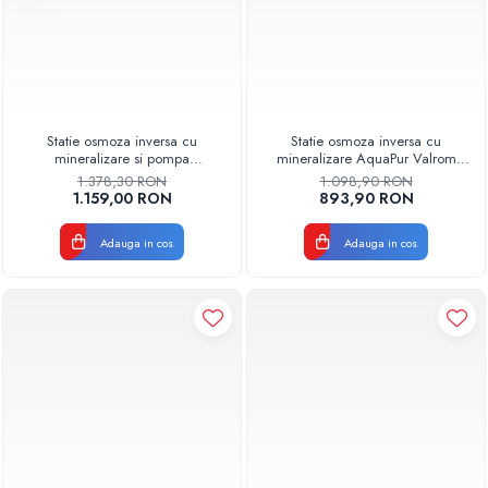
Statie osmoza inversa cu
Statie osmoza inversa cu
mineralizare si pompa
mineralizare AquaPur Valrom
AQUA05323311020 Aquapur
AQUA05322311020, fara
1.378,30 RON
1.098,90 RON
Valhoh Valrom
pompa, 6 trepte, rezervor 12 L
1.159,00 RON
893,90 RON
Adauga in cos
Adauga in cos