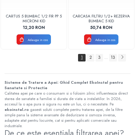
CARTUS 5 BUMBAC 1/2 FIR PP 5
CARCASA FILTRU 1/2+ REZERVA
MICRONI KID
BUMBAC 5 KID
12,20 RON
50,74 RON
Adauga in cos
Adauga in cos
1
2
3
13
...
Sisteme de Tratare a Apei: Ghid Complet EkoInstal pentru
Sanatate si Protectie
Calitatea apei pe care o consumam si o folosim zilnic influenteaza direct
starea de sanatate a familiei si durata de viata a instalatiilor. In 2026,
accesul la o apa pura si sigura nu este un lux, ci o necesitate. Pe
ekoinstal.ro
gasesti solutii complete pentru tratarea apei, de la filtre
simple pana la sisteme avansate de dedurizare si osmoza inversa,
adaptate atat pentru locuinte, cat si pentru aplicatii comerciale sau
industriale.
De ce este esentiala filtrarea apei?