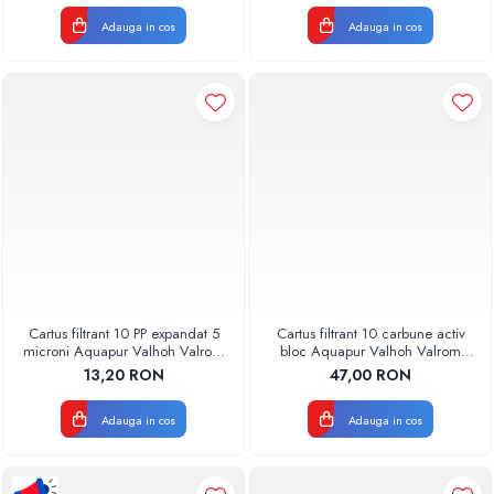
Adauga in cos
Adauga in cos
Cartus filtrant 10 PP expandat 5
Cartus filtrant 10 carbune activ
microni Aquapur Valhoh Valrom
bloc Aquapur Valhoh Valrom
AQUA07100110005
AQUA07010410000
13,20 RON
47,00 RON
Adauga in cos
Adauga in cos