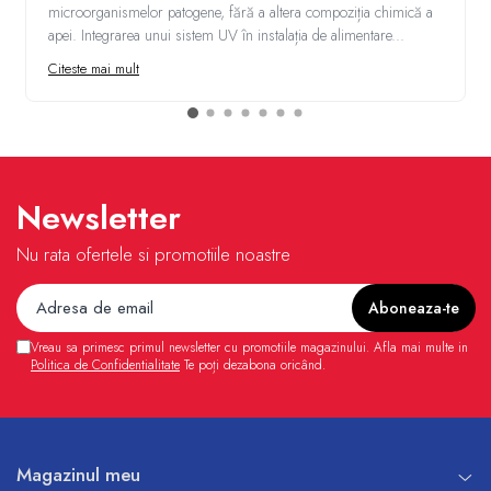
microorganismelor patogene, fără a altera compoziția chimică a
apei. Integrarea unui sistem UV în instalația de alimentare...
Citeste mai mult
Newsletter
Nu rata ofertele si promotiile noastre
Vreau sa primesc primul newsletter cu promotiile magazinului. Afla mai multe in
Politica de Confidentialitate
Te poți dezabona oricând.
Magazinul meu