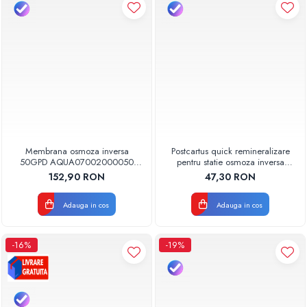
Membrana osmoza inversa
Postcartus quick remineralizare
50GPD AQUA07002000050
pentru statie osmoza inversa
Aquapur Valhoh Valrom
AQUA07004010000 Aquapur
152,90 RON
47,30 RON
Valhoh Valrom
Adauga in cos
Adauga in cos
-16%
-19%