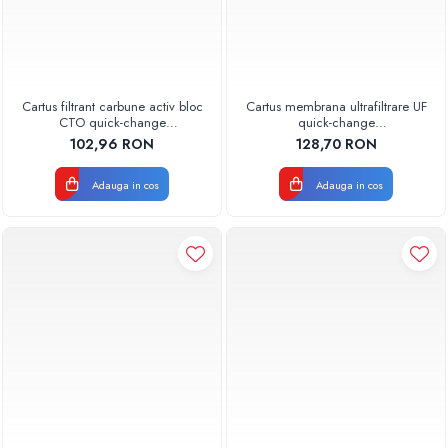
Cartus filtrant carbune activ bloc
Cartus membrana ultrafiltrare UF
CTO quick-change
quick-change
AQUA07010411000 Aquapur
AQUA08000011001 Aquapur
102,96 RON
128,70 RON
Valhoh Valrom
Valhoh Valrom
Adauga in cos
Adauga in cos