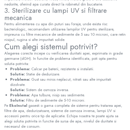
nedorite, oferind apa curata direct la robinetul din bucatarie.
3. Sterilizare cu lampi UV si filtrare
mecanica
Pentru alimentarea cu apa din puturi sau foraje, unde exista risc
bacteriologic, recomandam utilizarea lampilor UV pentru sterilizare,
impreuna cu filtre mecanice de sedimente de 5 sau 10 microni, care retin
nisipul, rugina si alte impuritati solide.
Cum alegi sistemul potrivit?
Alegerea corecta incepe cu verificarea duritatii apei, exprimata in grade
germane (dGH). In functie de problema identificata, poti opta pentru
solutia potrivita:
Problema:
Calcar pe baterii, rezistente si instalatii.
Solutie:
Statie de dedurizare.
Problema:
Gust sau miros neplacut, nitrati sau alte impuritati
dizolvate.
Solutie:
Sistem de osmoza inversa.
Problema:
Apa tulbure, nisip sau sedimente.
Solutie:
Filtru de sedimente de 5-10 microni.
Pe
EkoInstal
gasesti o gama completa de sisteme pentru tratarea apei,
filtre de apa, dedurizatoare, sisteme de osmoza inversa, lampi UV si
accesorii pentru orice tip de aplicatie. Echipa noastra te poate ajuta sa
alegi solutia potrivita in functie de sursa de apa, nivelul de duritate si
necesarul de consum.