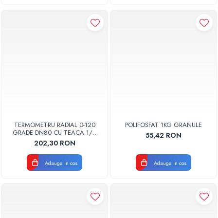
TERMOMETRU RADIAL 0-120
POLIFOSFAT 1KG GRANULE
GRADE DN80 CU TEACA 1/2
55,42 RON
TBR80-100 FIMET
202,30 RON
Adauga in cos
Adauga in cos