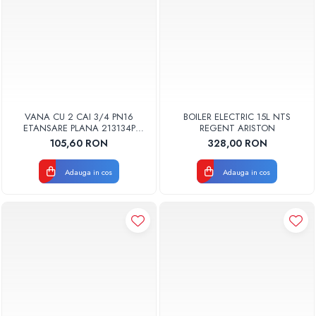
VANA CU 2 CAI 3/4 PN16
BOILER ELECTRIC 15L NTS
ETANSARE PLANA 213134P
REGENT ARISTON
WATTS
105,60 RON
328,00 RON
Adauga in cos
Adauga in cos