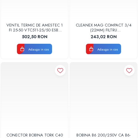
VENTIL TERMIC DE AMESTEC 1
CLEANEX MAG COMPACT 3/4
FI 25-50 VTC511-25/50 ESBE
(22MM) FILTRU
5102 0100
ANTIMAGNETITA COMPACT
502,50 RON
243,02 RON
PENTRU INSTALTIA TERMICA
LBXMCOM022
Adauga in cos
Adauga in cos
CONECTOR BOBINA TORK C40
BOBINA B6 200/250V CA B6-