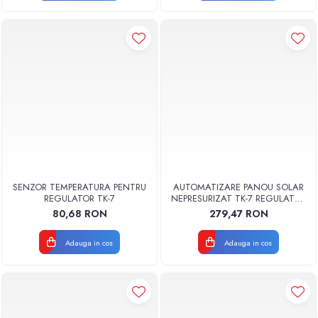
SENZOR TEMPERATURA PENTRU
AUTOMATIZARE PANOU SOLAR
REGULATOR TK-7
NEPRESURIZAT TK-7 REGULATOR
SOLAR 1L04001021
80,68 RON
279,47 RON
Adauga in cos
Adauga in cos