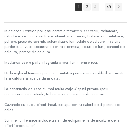
1
2
3
49
...
In cateoria Termice poti gasi centrale termice si accesorii, radiatoare,
calorifere, ventiloconvectoare robineti si accesorii, boilere, acumulatoare,
puffere, piese de schimb, automatizare termostate detectoare, incalzire in
pardoseala, vase expansiune centrala termica, cosuri de fum, panouri de
caldura, pompe de caldura.
Incalzirea este o parte integranta a spatiilor in iernile reci.
De la mijlocul toamnei pana la jumatatea primaverii este dificil sa traiesti
fara caldura si apa calda in casa.
La constructia de case cu mai multe etaje si spatii private, spatii
comerciale si industriale, trebuie instalate sisteme de incalzire.
Cazanele cu dublu circuit incalzesc apa pentru calorifere si pentru apa
calda.
Sortimentul Termice include unitati de echipamente de incalzire de la
diferiti producatori.