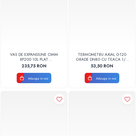
VAS DE EXPANSIUNE CIMM
TERMOMETRU AXIAL 0-120
RP200 10L PLAT
GRADE DN80 CU TEACA 1/2
DREPTUNGHIULAR CM9110
TB80-100 FIMET
235,75 RON
53,50 RON
Adauga in cos
Adauga in cos