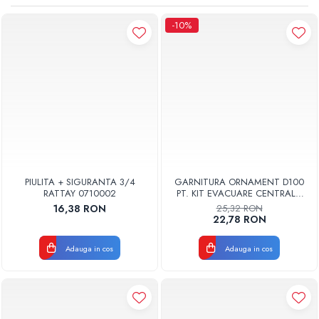
Pompe de caldura
-10%
Centrale peleti lemn
PIULITA + SIGURANTA 3/4
GARNITURA ORNAMENT D100
RATTAY 0710002
PT. KIT EVACUARE CENTRALA
FGGE100
16,38 RON
25,32 RON
22,78 RON
Adauga in cos
Adauga in cos