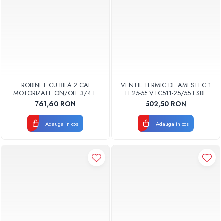
ROBINET CU BILA 2 CAI
VENTIL TERMIC DE AMESTEC 1
MOTORIZATE ON/OFF 3/4 FI
FI 25-55 VTC511-25/55 ESBE
MBA121-20 ESBE 4310 0100
5102 0200
761,60 RON
502,50 RON
Adauga in cos
Adauga in cos