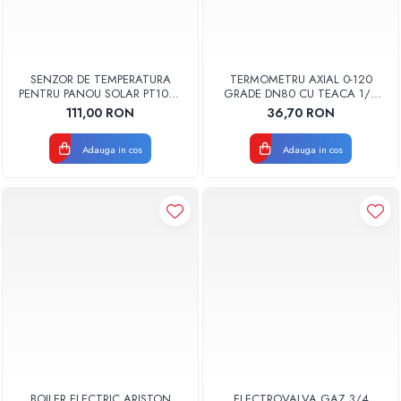
SENZOR DE TEMPERATURA
TERMOMETRU AXIAL 0-120
PENTRU PANOU SOLAR PT1000
GRADE DN80 CU TEACA 1/2
1,5M
TB80-50 FIMET
111,00 RON
36,70 RON
Adauga in cos
Adauga in cos
BOILER ELECTRIC ARISTON
ELECTROVALVA GAZ 3/4