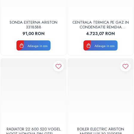
SONDA EXTERNA ARISTON
CENTRALA TERMICA PE GAZ IN
3318588
CONDENSATIE REMEHA
TZERRA ACE 28C KIT
91,00 RON
4.723,07 RON
EVACUARE INCLUS
Adauga in cos
Adauga in cos
RADIATOR 22 600 520 VOGEL
BOILER ELECTRIC ARISTON
NOOT VONOVA DIN OTEL - 10
ANDRIS LUX 30 3100538