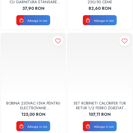
CU GARNITURA ETANSARE
230/50 CEME
TORK
37,90 RON
82,60 RON
Adauga in cos
Adauga in cos
BOBINA 230VAC-15VA PENTRU
SET ROBINETI CALORIFER TUR
ELECTROVANE
RETUR 1/2 FERRO ZGB31AT
ELECTROVENTILE TORK
ANTRACIT
125,00 RON
107,11 RON
Adauga in cos
Adauga in cos