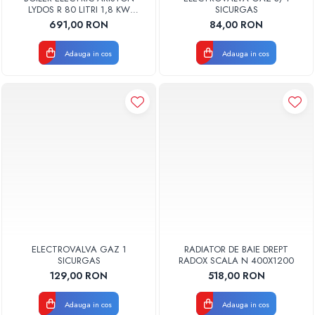
LYDOS R 80 LITRI 1,8 KW
SICURGAS
3201911
691,00 RON
84,00 RON
Adauga in cos
Adauga in cos
ELECTROVALVA GAZ 1
RADIATOR DE BAIE DREPT
SICURGAS
RADOX SCALA N 400X1200
129,00 RON
518,00 RON
Adauga in cos
Adauga in cos