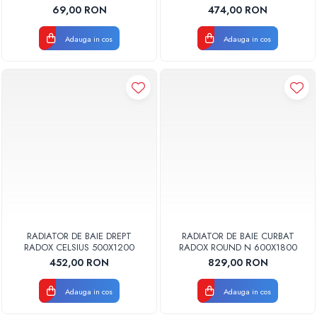
GLOBAL
69,00 RON
474,00 RON
Adauga in cos
Adauga in cos
RADIATOR DE BAIE DREPT
RADIATOR DE BAIE CURBAT
RADOX CELSIUS 500X1200
RADOX ROUND N 600X1800
452,00 RON
829,00 RON
Adauga in cos
Adauga in cos