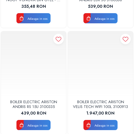
ANI GARANTIE
355,48 RON
539,00 RON
Adauga in cos
Adauga in cos
BOILER ELECTRIC ARISTON
BOILER ELECTRIC ARISTON
ANDRIS RS 15U 3100335
VELIS TECH WIFI 100L 3100913
439,00 RON
1.947,00 RON
Adauga in cos
Adauga in cos