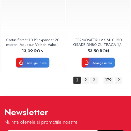
Cartus filtrant 10 PP expandat 20
TERMOMETRU AXIAL 0-120
micronI Aquapur Valhoh Valrom
GRADE DN80 CU TEACA 1/2
AQUA07000110020
TB80-100 FIMET
13,09 RON
53,50 RON
Adauga in cos
Adauga in cos
1
2
3
179
...
Newsletter
Nu rata ofertele si promotiile noastre