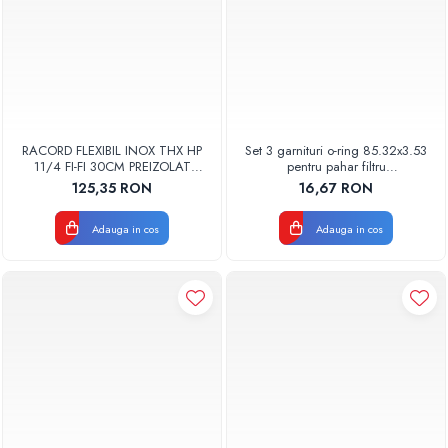
RACORD FLEXIBIL INOX THX HP
Set 3 garnituri o-ring 85.32x3.53
11/4 FI-FI 30CM PREIZOLAT
pentru pahar filtru
PENTRU POMPA DE CALDURA -
AQUA06030000000
125,35 RON
16,67 RON
THX
Adauga in cos
Adauga in cos