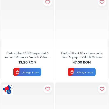
Pompe de caldura
Centrale peleti lemn
Cartus filtrant 10 PP expandat 5
Cartus filtrant 10 carbune activ
microni Aquapur Valhoh Valrom
bloc Aquapur Valhoh Valrom
AQUA07100110005
AQUA07010410000
13,20 RON
47,00 RON
Adauga in cos
Adauga in cos