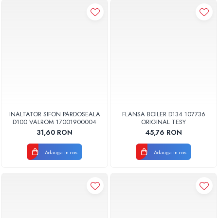
INALTATOR SIFON PARDOSEALA
FLANSA BOILER D134 107736
D100 VALROM 17001900004
ORIGINAL TESY
31,60 RON
45,76 RON
Adauga in cos
Adauga in cos