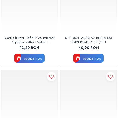
Cartus filtrant 10 fir PP 20 microni
SET DUZE ARAGAZ RETEA M6
Aquapur ValhoH Valrom
UNIVERSALE 6BUC/SET
AQUA07000210020
13,20 RON
40,90 RON
Adauga in cos
Adauga in cos