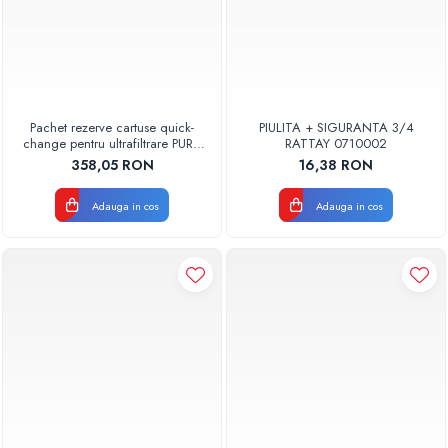
Pachet rezerve cartuse quick-
PIULITA + SIGURANTA 3/4
change pentru ultrafiltrare PUR4
RATTAY 0710002
Aquapur Valhoh Valrom
358,05 RON
16,38 RON
Adauga in cos
Adauga in cos