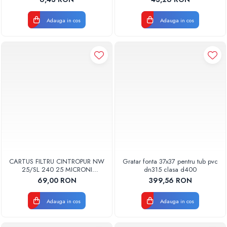
BUC
Adauga in cos
Adauga in cos
CARTUS FILTRU CINTROPUR NW
Gratar fonta 37x37 pentru tub pvc
25/SL 240 25 MICRONI
dn315 clasa d400
MANSOANE FILTRARE SET 5BUC
69,00 RON
399,56 RON
Adauga in cos
Adauga in cos