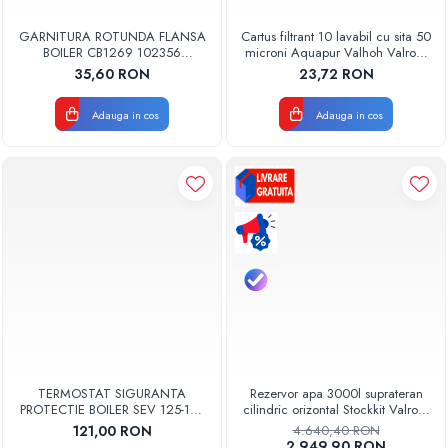
GARNITURA ROTUNDA FLANSA
Cartus filtrant 10 lavabil cu sita 50
BOILER CB1269 102356
microni Aquapur Valhoh Valrom
ORIGINAL TESY
AQUA07000310050
35,60 RON
23,72 RON
Adauga in cos
Adauga in cos
TERMOSTAT SIGURANTA
Rezervor apa 3000l suprateran
PROTECTIE BOILER SEV 125-150
cilindric orizontal Stockkit Valrom
ISEA 46301060 ORIGINAL
49013000001
121,00 RON
4.640,40 RON
FERROLI
2.949,90 RON