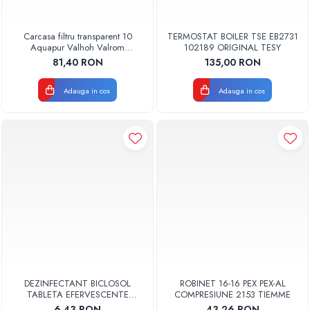
Carcasa filtru transparent 10
TERMOSTAT BOILER TSE EB2731
Aquapur Valhoh Valrom
102189 ORIGINAL TESY
AQUA00110001032
81,40 RON
135,00 RON
Adauga in cos
Adauga in cos
DEZINFECTANT BICLOSOL
ROBINET 16-16 PEX PEX-AL
TABLETA EFERVESCENTE
COMPRESIUNE 2153 TIEMME
CLORAMINA TABLETA CLOR 10
6,43 RON
43,26 RON