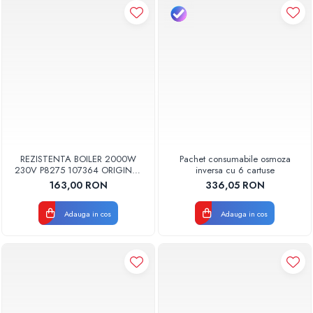
REZISTENTA BOILER 2000W
Pachet consumabile osmoza
230V P8275 107364 ORIGINAL
inversa cu 6 cartuse
TESY
163,00 RON
336,05 RON
Adauga in cos
Adauga in cos