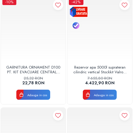
-10%
-42%
GARNITURA ORNAMENT D100
Rezervor apa 5000l suprateran
PT. KIT EVACUARE CENTRALA
cilindric vertical Stockkit Valrom
FGGE100
49020150000
25,32 RON
7.655,80 RON
22,78 RON
4.422,90 RON
Adauga in cos
Adauga in cos