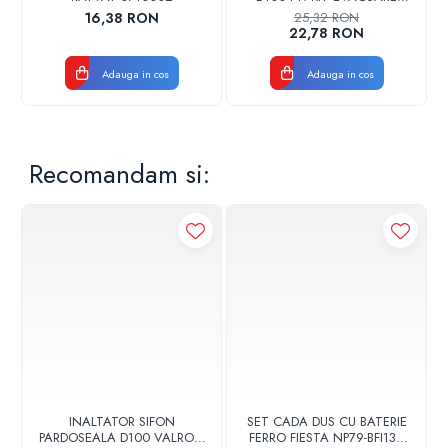
CENTRALA FGGE100
16,38 RON
25,32 RON
22,78 RON
Adauga in cos
Adauga in cos
Recomandam si:
INALTATOR SIFON
SET CADA DUS CU BATERIE
PARDOSEALA D100 VALROM
FERRO FIESTA NP79-BFI13U