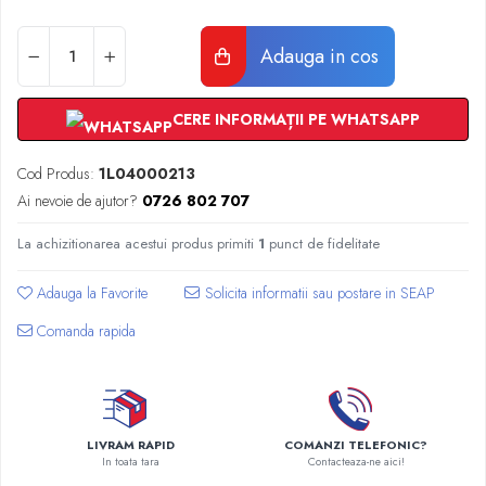
Radiatoare Otel Vogel&Noot
Radiatoare Otel Korado
Adauga in cos
Radiatoare de Baie Purmo Banga
Automatizare Termostate
Detectoare
CERE INFORMAȚII PE WHATSAPP
Termostate centrala ambient
Cod Produs:
1L04000213
Detectoare de gaz si electrovalve
Ai nevoie de ajutor?
0726 802 707
Detectoare de inundatie
Automatizari centrala termica
La achizitionarea acestui produs primiti
1
punct de fidelitate
Stabilizatoare de tensiune
Panouri solare apa calda
Adauga la Favorite
Accesorii panouri solare apa calda
Comanda rapida
Kituri panouri solare apa calda
Panouri solare nepresurizate
Automatizari panouri solare
Teava flexibila inox si fitinguri panouri
LIVRAM RAPID
COMANZI TELEFONIC?
solare
In toata tara
Contacteaza-ne aici!
Grupuri de pompare panouri solare