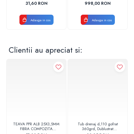
17001900004
CROM
31,60 RON
998,00 RON
Adauga in cos
Adauga in cos
Clientii au apreciat si:
TEAVA PPR ALB 25X3,5MM
Tub drenaj d,110 gofrat
FIBRA COMPOZITA
360grd, Dublustrat
10033025004
verde/negru 110152 Drainkit