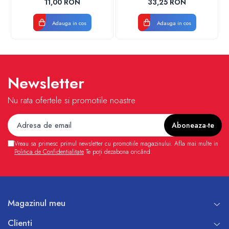
11,00 RON
33,25 RON
VALDUOTHERM VALROM
Adauga in cos
Adauga in cos
Newsletter
Nu rata ofertele si promotiile noastre
Vreau sa primesc primul newsletter cu promotiile magazinului. Afla mai multe in
Politica de Confidentialitate
Te poți dezabona oricând.
Magazinul meu
Clienti