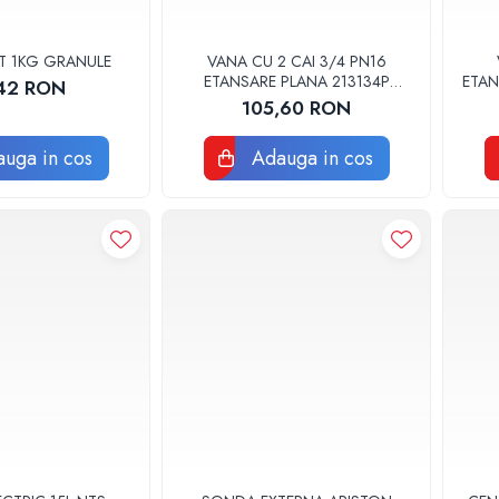
T 1KG GRANULE
VANA CU 2 CAI 3/4 PN16
ETANSARE PLANA 213134P
ETAN
42 RON
WATTS
105,60 RON
uga in cos
Adauga in cos