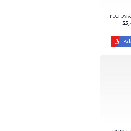
Accesorii
Vase WC
POLIFOSFA
Rezervoare incastrate
55,
Rezervoare, rame WC incastrate si
clapete
Rezervoare si rame incastrate
Ada
Clapete rezervoare si accesorii
Climatizare
Ventiloconvectoare
Ventiloconvectoare
Termostate Accesorii Ventiloconvectoare
Aere conditionate
Aer conditionat Monosplit
Aer conditionat Multisplit
Accesorii aer conditionat si ventilatie
Aer conditionat portabil
Filtrare aer