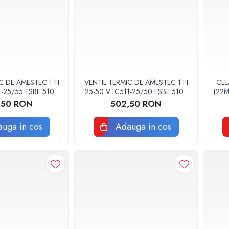
C DE AMESTEC 1 FI
VENTIL TERMIC DE AMESTEC 1 FI
CLE
-25/55 ESBE 5102
25-50 VTC511-25/50 ESBE 5102
(22M
0200
0100
COM
,50 RON
502,50 RON
uga in cos
Adauga in cos