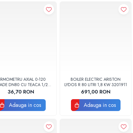
ERMOMETRU AXIAL 0-120
BOILER ELECTRIC ARISTON
ADE DN80 CU TEACA 1/2
LYDOS R 80 LITRI 1,8 KW 3201911
TB80-50 FIMET
36,70 RON
691,00 RON
Adauga in cos
Adauga in cos