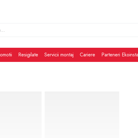
omotii
Resigilate
Servicii montaj
Cariere
Parteneri Ekoinsta