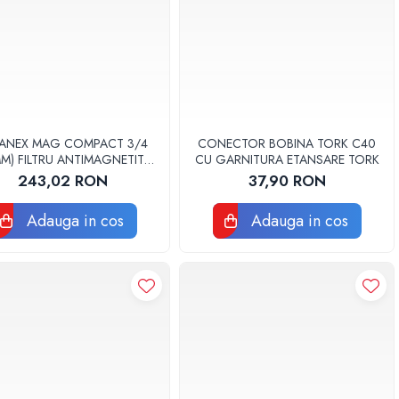
ANEX MAG COMPACT 3/4
CONECTOR BOBINA TORK C40
M) FILTRU ANTIMAGNETITA
CU GARNITURA ETANSARE TORK
PACT PENTRU INSTALTIA
243,02 RON
37,90 RON
TERMICA LBXMCOM022
Adauga in cos
Adauga in cos