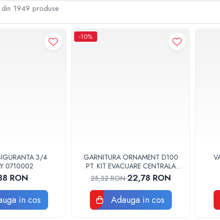
din
1949
produse
-10%
 SIGURANTA 3/4
GARNITURA ORNAMENT D100
V
Y 0710002
PT. KIT EVACUARE CENTRALA
FGGE100
D
38 RON
22,78 RON
25,32 RON
uga in cos
Adauga in cos