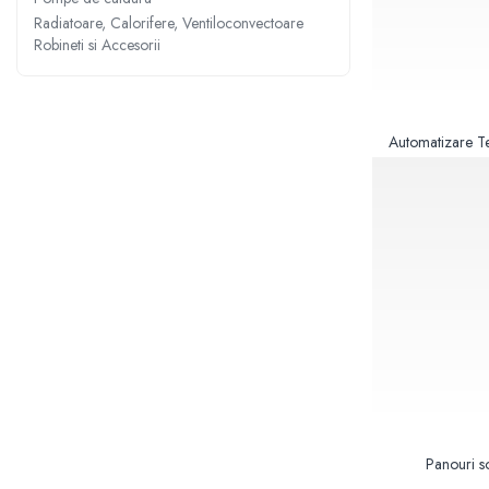
Sisteme filtrare apa Debite Mari
Radiatoare, Calorifere, Ventiloconvectoare
Robineti si Accesorii
Sisteme filtrare apa In Trepte
Consumabile Statii medii filtrante
Consumabile Statii osmoza
Automatizare T
Statii filtrare apa cu medii filtrante
Statii si Sisteme dezinfectie apa
Dedurizatoare Apa
Osmoza inversa rezidential
Accesorii consumabile osmoza
inversa
Ultrafiltrare recomandat pentru
apa de retea
Cartuse si Filtre filtrare apa
Echipamente HORECA
Panouri s
Filtre apa cu purjare