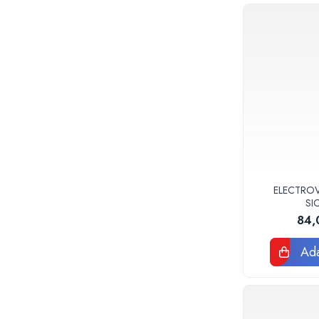
Teava incalzire pardoseala
Accesorii, Piese de Schimb Boilere,
Centrale Termice
Accesorii, Piese de Schimb Boilere
Piese schimb centrale termice
Pompe de caldura
Pompe de caldura Ariston
Pompe de caldura Panosol
Pompe de caldura Nibe
Accesorii pompe de caldura
ELECTROV
SI
Hidro
84,
Tevi - Fitinguri - Robineti
Racorduri flexibile inox apa gaz solare
Ada
Robineti apa, gaz si speciali
Tevi si fitinguri PPR
Izolatii tevi, placi izolatii, cochilii