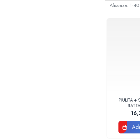
Sterilizatoare UV
Afiseaza:
1-
40
Accesorii consumabile sterilizator
UV
Carcase Filtre apa
Accesorii consumabile
dedurizatoare apa
Incalzire in pardoseala
Accesorii incalzire in pardoseala
Automatizare incalzire in
pardoseala
Kituri incalzire in pardoseala
Cutie distribuitor incalzire in
PIULITA +
pardoseala
RATTA
16,
Distribuitoare incalzire pardoseala
Grup amestec si pompare incalzire
Ada
pardoseala