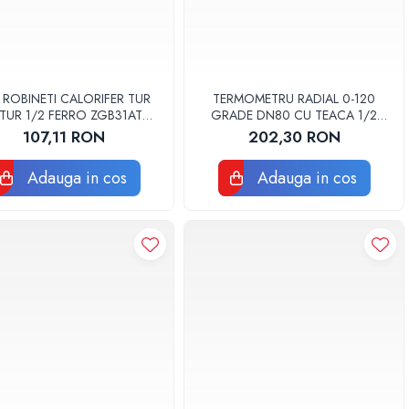
 ROBINETI CALORIFER TUR
TERMOMETRU RADIAL 0-120
TUR 1/2 FERRO ZGB31AT
GRADE DN80 CU TEACA 1/2
ANTRACIT
TBR80-100 FIMET
107,11 RON
202,30 RON
Adauga in cos
Adauga in cos