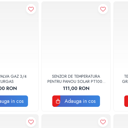
ALVA GAZ 3/4
SENZOR DE TEMPERATURA
T
CURGAS
PENTRU PANOU SOLAR PT1000
GR
1,5M
00 RON
111,00 RON
uga in cos
Adauga in cos