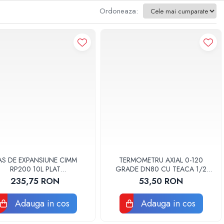
Ordoneaza:
AS DE EXPANSIUNE CIMM
TERMOMETRU AXIAL 0-120
RP200 10L PLAT
GRADE DN80 CU TEACA 1/2
REPTUNGHIULAR CM9110
TB80-100 FIMET
235,75 RON
53,50 RON
Adauga in cos
Adauga in cos