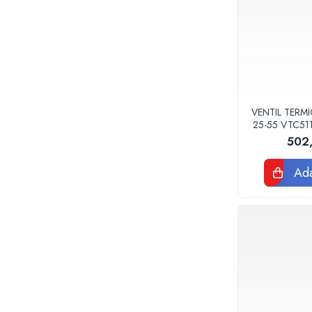
Teava corugata si fitinguri pentru
canalizare
Capace si sifoane canalizare
Fitinguri PP canalizare interioara
Camin canalizare, vizitare, inspectie
Accesorii consumabile fose septice,
separatoare de grasimi
VENTIL TERMI
25-55 VTC511
Camine apometru si apometre
rezidentiale
502
Obiecte Sanitare
Ada
Vase rezervoare pentru WC si
accesorii
Rigole dus, sifoane, pardoseala
Sifon pardoseala si de terasa
Sifon cada si cadita de dus
Sifon masina de spalat rufe sau vase
Rigola de dus
Seturi mobilier baie