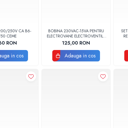
200/250V CA B6-
BOBINA 230VAC-15VA PENTRU
SET
/50 CEME
ELECTROVANE ELECTROVENTILE
RE
TORK
60 RON
125,00 RON
uga in cos
Adauga in cos