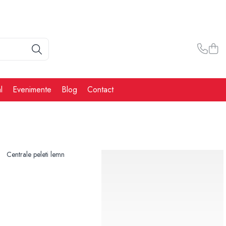
l
Evenimente
Blog
Contact
Centrale peleti lemn