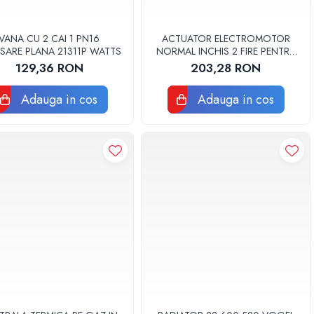
VANA CU 2 CAI 1 PN16
ACTUATOR ELECTROMOTOR
SARE PLANA 21311P WATTS
NORMAL INCHIS 2 FIRE PENTRU
VANA 2 SAU 3 CAI 22CX230NC2
129,36 RON
203,28 RON
WATTS
Adauga in cos
Adauga in cos