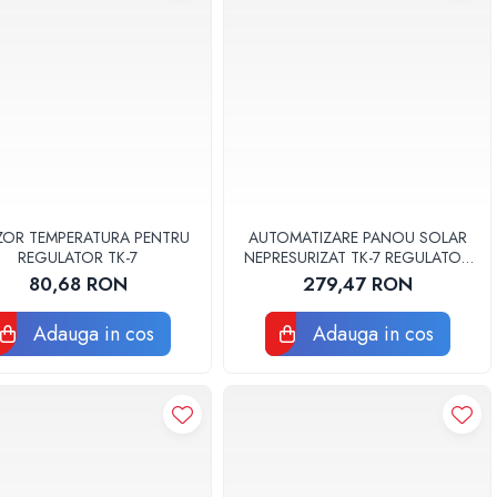
ZOR TEMPERATURA PENTRU
AUTOMATIZARE PANOU SOLAR
REGULATOR TK-7
NEPRESURIZAT TK-7 REGULATOR
SOLAR 1L04001021
80,68 RON
279,47 RON
Adauga in cos
Adauga in cos