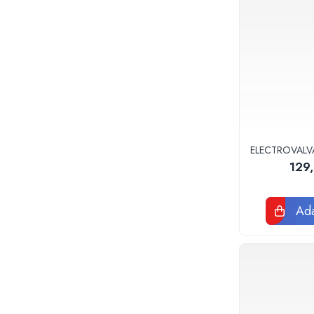
Tevi si fitinguri negre pentru gaz sau
instalatii termice
Tevi pex, multistrat pexal, pert
Coturi, teuri, mufe, prelungitoare fitinguri
alama
Fitinguri: PPSU, Pex, Pexal, Multistrat
Tevi Cupru Fitinguri Cupru Accesorii
lipire
Fose Septice, Separatoare de
Grasimi
ELECTROVALV
129
Pompe si Vase Expansiune
Pompe recirculare incalzire si apa calda
Pompe si Hidrofoare
Ada
Piese Pompe si Hidrofoare
Vase expansiune
Pompe Submersibile
Pompe ape uzate
Canalizare interioara si exterioara