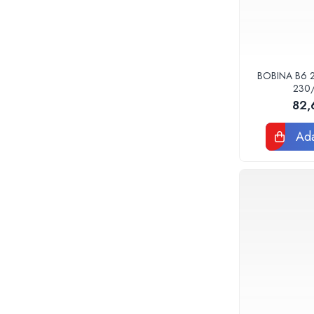
Baterii sanitare
Accesorii baterii
Baterii bucatarie
BOBINA B6 
Baterii lavoar
230
Baterii cada si dus
82,
Seturi baterii baie
Para palarii furtune de dus
Ada
Baterii bideu
Baterii pisoar
Chiuvete si lavoare
Lavoare baie
Chiuvete Bucatarie
Accesorii chiuvete si lavoare
Obiecte sanitare persoane cu
dizabilitati
Baterii sanitare