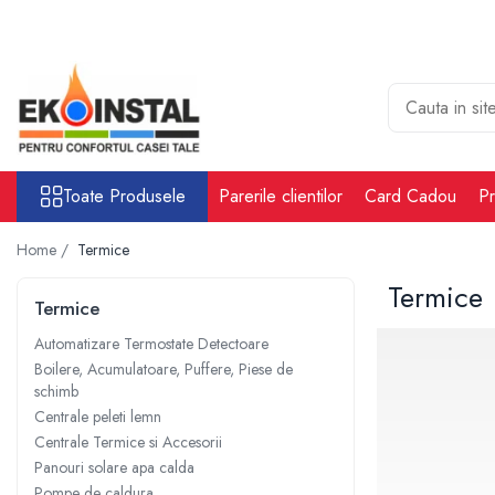
Toate Produsele
Cabina put rezervoare apa alimentare
apa
Rezervoare Stocare apa Valpurio
Toate Produsele
Parerile clientilor
Card Cadou
Pr
Camin pentru put de apa
Rezervoare de apă potabilă și
Home /
Termice
pluvială, bazine pentru stocare și
irigații
Termice
Sisteme-Rezervoare ioni argint
Termice
Accesorii cabine put rezervoare
Automatizare Termostate Detectoare
apa
Boilere, Acumulatoare, Puffere, Piese de
Tratare apa
schimb
Accesorii Filtre apa
Centrale peleti lemn
Centrale Termice si Accesorii
Accesorii Statii osmoza
Panouri solare apa calda
Statii osmoza industriale
Pompe de caldura