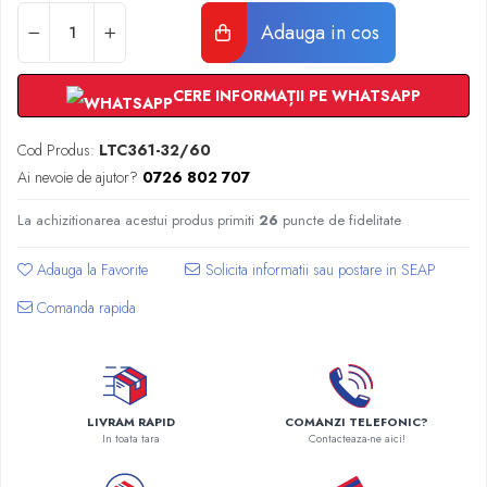
Radiatoare Otel Vogel&Noot
Adauga in cos
Radiatoare Otel Korado
Radiatoare de Baie Purmo Banga
Automatizare Termostate
CERE INFORMAȚII PE WHATSAPP
Detectoare
Termostate centrala ambient
Cod Produs:
LTC361-32/60
Detectoare de gaz si electrovalve
Ai nevoie de ajutor?
0726 802 707
Detectoare de inundatie
La achizitionarea acestui produs primiti
26
puncte de fidelitate
Automatizari centrala termica
Stabilizatoare de tensiune
Adauga la Favorite
Panouri solare apa calda
Comanda rapida
Accesorii panouri solare apa calda
Kituri panouri solare apa calda
Panouri solare nepresurizate
Automatizari panouri solare
LIVRAM RAPID
COMANZI TELEFONIC?
Teava flexibila inox si fitinguri panouri
In toata tara
Contacteaza-ne aici!
solare
Grupuri de pompare panouri solare