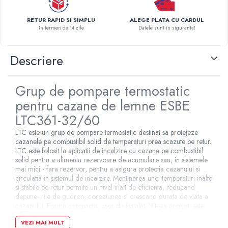
Pompe de caldura
RETUR RAPID SI SIMPLU
ALEGE PLATA CU CARDUL
Centrale peleti lemn
In termen de 14 zile
Datele sunt in siguranta!
Descriere
Grup de pompare termostatic
pentru cazane de lemne ESBE
LTC361-32/60
LTC este un grup de pompare termostatic destinat sa protejeze
cazanele pe combustibil solid de temperaturi prea scazute pe retur.
LTC este folosit la aplicatii de incalzire cu cazane pe combustibil
solid pentru a alimenta rezervoare de acumulare sau, in sistemele
mai mici - fara rezervor, pentru a asigura protectia cazanului si
circulatia in sistemul de incalzire. Mentinerea unei temperaturi inalte
si stabile pe retur permite un nivel inalt de eficienta, reducand
depune- rile de gudron, coroziunea si crescand durata de viata a
cazanului. Forma compacta, usor de instalat. Viteza pompei este
ajustabila pentru a permite adaptarea la specificul instalatiei.
VEZI MAI MULT