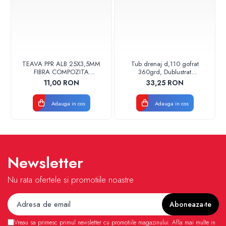
TEAVA PPR ALB 25X3,5MM
Tub drenaj d,110 gofrat
FIBRA COMPOZITA
360grd, Dublustrat
10033025004
verde/negru 110152 Drainkit
11,00 RON
33,25 RON
VALDUOTHERM VALROM
Adauga in cos
Adauga in cos
Newsletter
Nu rata ofertele si promotiile noastre
Vreau sa primesc primul newsletter cu promotiile magazinului. Afla mai multe in