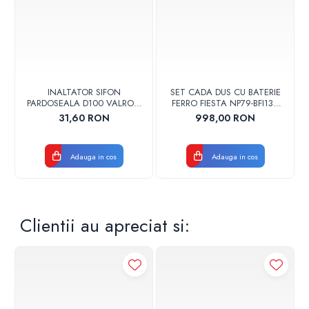
INALTATOR SIFON
SET CADA DUS CU BATERIE
PARDOSEALA D100 VALROM
FERRO FIESTA NP79-BFI13U
17001900004
CROM
31,60 RON
998,00 RON
Adauga in cos
Adauga in cos
Clientii au apreciat si: