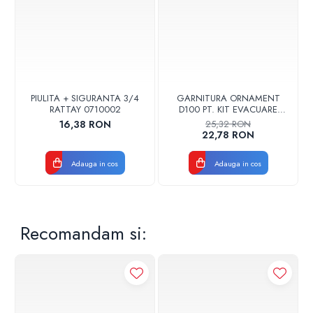
termice.
Specificatii tehnice
Putere la ΔT=60°C: 220 W
Putere la ΔT=50°C: 173 W
PIULITA + SIGURANTA 3/4
GARNITURA ORNAMENT
Inaltime Calorifer: 877 mm
RATTAY 0710002
D100 PT. KIT EVACUARE
Model (interax): 800 mm
CENTRALA FGGE100
16,38 RON
25,32 RON
Presiune: 6 bar
22,78 RON
Greutate: 1.85 kg
Diametru racord: 1"
Adauga in cos
Adauga in cos
Recomandam si: