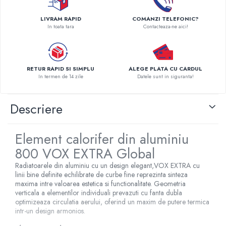
Pompe de caldura
LIVRAM RAPID
COMANZI TELEFONIC?
Centrale peleti lemn
In toata tara
Contacteaza-ne aici!
RETUR RAPID SI SIMPLU
ALEGE PLATA CU CARDUL
In termen de 14 zile
Datele sunt in siguranta!
Descriere
Element calorifer din aluminiu
800 VOX EXTRA Global
Radiatoarele din aluminiu cu un design elegant,VOX EXTRA cu
linii bine definite echilibrate de curbe fine reprezinta sinteza
maxima intre valoarea estetica si functionalitate. Geometria
verticala a elementilor individuali prevazuti cu fanta dubla
optimizeaza circulatia aerului, oferind un maxim de putere termica
intr-un design armonios.