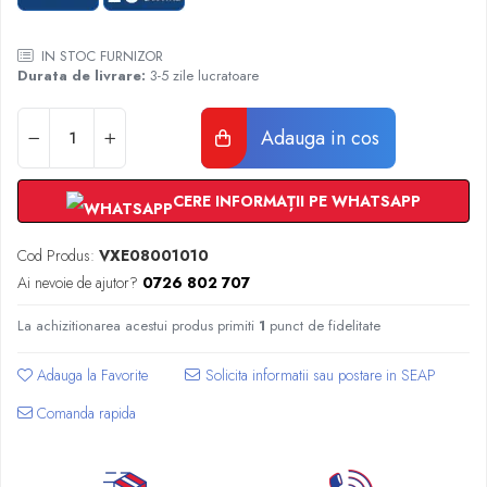
Radiatoare Otel Vogel&Noot
Radiatoare Otel Korado
IN STOC FURNIZOR
Radiatoare de Baie Purmo Banga
Durata de livrare:
3-5 zile lucratoare
Automatizare Termostate
Detectoare
Adauga in cos
Termostate centrala ambient
Detectoare de gaz si electrovalve
CERE INFORMAȚII PE WHATSAPP
Detectoare de inundatie
Automatizari centrala termica
Cod Produs:
VXE08001010
Stabilizatoare de tensiune
Ai nevoie de ajutor?
0726 802 707
Panouri solare apa calda
Accesorii panouri solare apa calda
La achizitionarea acestui produs primiti
1
punct de fidelitate
Kituri panouri solare apa calda
Adauga la Favorite
Panouri solare nepresurizate
Automatizari panouri solare
Comanda rapida
Teava flexibila inox si fitinguri panouri
solare
Grupuri de pompare panouri solare