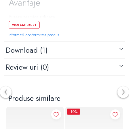
Avantaje
Putere termica ridicata
VEZI MAI MULT
Garantata prin certificare, in baza normei EN 442, de catre
„Politecnico” Milano. Puterea termica ridicata iti ofera
Informatii conformitate produs
avantajul instalarii unui radiator cu dimensiuni mai reduse.
Confort maxim cu economisire de energie
Download (1)
Cu aceste radiatoare, reglarea temperaturii este facila si
presupune costuri reduse. Temperatura ideala poate fi atinsa
Review-uri
(0)
rapid, pentru fiecare mediu.
Durata viata foarte mare
Materialele de calitate confera caloriferelor VOX fiabilitate si
durata de viata ridicata. Protectia dubla in „baia
Produse similare
anaforetica", urmata de lacuirea cu pudra epoxidica,
asigura o finisare perfecta si de durata.
Instalare facila
-10%
Greutatea redusa a aluminiului si a elementilor sectionali
contribuie la usurinta in manipulare si flexibilitatea instalatiei