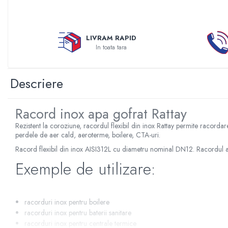
Sterilizatoare UV
Accesorii consumabile sterilizator
UV
LIVRAM RAPID
In toata tara
Carcase Filtre apa
Accesorii consumabile
dedurizatoare apa
Descriere
Incalzire in pardoseala
Accesorii incalzire in pardoseala
Racord inox apa gofrat Rattay
Automatizare incalzire in
Rezistent la coroziune, racordul flexibil din inox Rattay permite racordarea
pardoseala
perdele de aer cald, aeroterme, boilere, CTA-uri.
Kituri incalzire in pardoseala
Racord flexibil din inox AISI312L cu diametru nominal DN12. Racordul a
Cutie distribuitor incalzire in
Exemple de utilizare:
pardoseala
Distribuitoare incalzire pardoseala
racorduri inox pentru boilere
Grup amestec si pompare incalzire
racorduri inox pentru baterii sanitare
pardoseala
racorduri inox pentru centrale termice