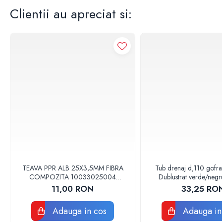
Clientii au apreciat si:
Baterii sanitare
Accesorii baterii
Baterii bucatarie
Baterii lavoar
Baterii cada si dus
Seturi baterii baie
Para palarii furtune de dus
Baterii bideu
Baterii pisoar
Chiuvete si lavoare
Lavoare baie
Chiuvete Bucatarie
TEAVA PPR ALB 25X3,5MM FIBRA
Tub drenaj d,110 gofr
Accesorii chiuvete si lavoare
COMPOZITA 10033025004
Dublustrat verde/neg
Obiecte sanitare persoane cu
VALDUOTHERM VALROM
Drainkit
11,00 RON
33,25 RO
dizabilitati
Adauga in cos
Adauga in
Baterii sanitare