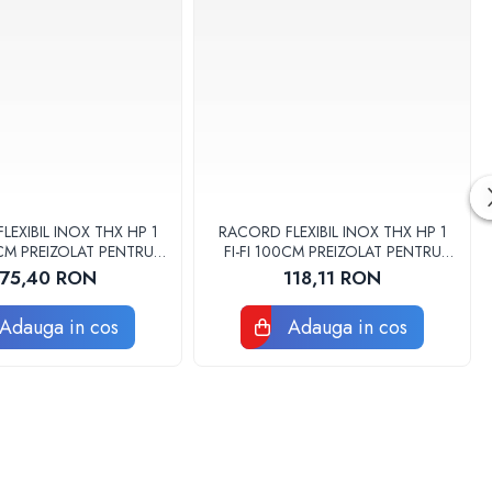
LEXIBIL INOX THX HP 1
RACORD FLEXIBIL INOX THX HP 1
0CM PREIZOLAT PENTRU
FI-FI 100CM PREIZOLAT PENTRU
PA DE CALDURA
POMPA DE CALDURA
175,40 RON
118,11 RON
Adauga in cos
Adauga in cos