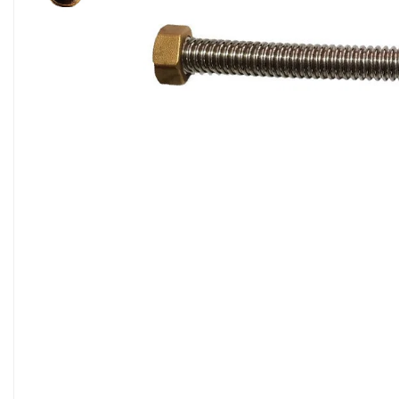
Sisteme filtrare apa Debite Mari
Sisteme filtrare apa In Trepte
Consumabile Statii medii filtrante
Consumabile Statii osmoza
Statii filtrare apa cu medii filtrante
Statii si Sisteme dezinfectie apa
Dedurizatoare Apa
Osmoza inversa rezidential
Accesorii consumabile osmoza
inversa
Ultrafiltrare recomandat pentru
apa de retea
Cartuse si Filtre filtrare apa
Echipamente HORECA
Filtre apa cu purjare