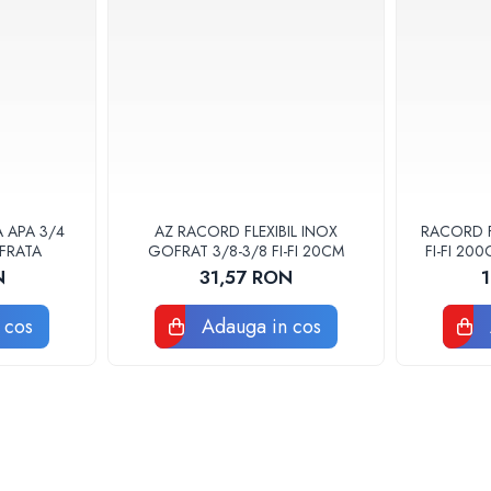
A APA 3/4
AZ RACORD FLEXIBIL INOX
RACORD F
FRATA
GOFRAT 3/8-3/8 FI-FI 20CM
FI-FI 20
POM
N
31,57 RON
 cos
Adauga in cos