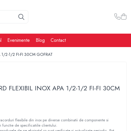
l
Evenimente
Blog
Contact
 1/2-1/2 FI-FI 30CM GOFRAT
D FLEXIBIL INOX APA 1/2-1/2 FI-FI 30CM
corduri flexibile din inox pe diverse combinatii de componente si
n functie de specificatiile clientului.
produsele de pe ekoinstal.ro sunt verificate și actualizate periodic. Pot