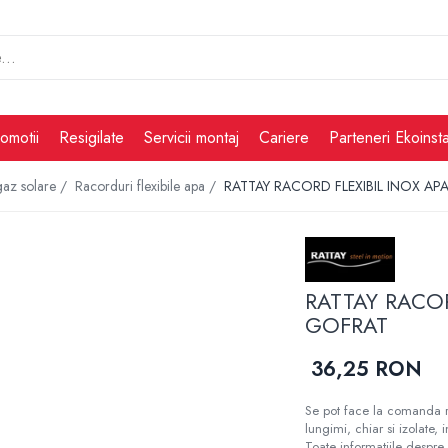
omotii
Resigilate
Servicii montaj
Cariere
Parteneri Ekoinsta
 gaz solare /
Racorduri flexibile apa /
RATTAY RACORD FLEXIBIL INOX APA
RATTAY RACOR
GOFRAT
36,25 RON
Se pot face la comanda ra
lungimi, chiar si izolate, i
Toate informațiile despre 