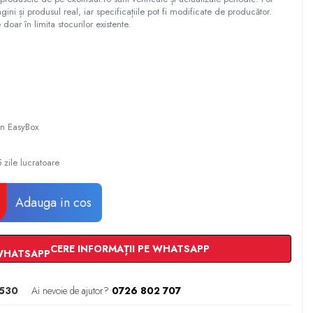
gini și produsul real, iar specificațiile pot fi modificate de producător.
 doar în limita stocurilor existente.
 in EasyBox
 zile lucratoare
Adauga in cos
CERE INFORMAȚII PE WHATSAPP
530
Ai nevoie de ajutor?
0726 802 707