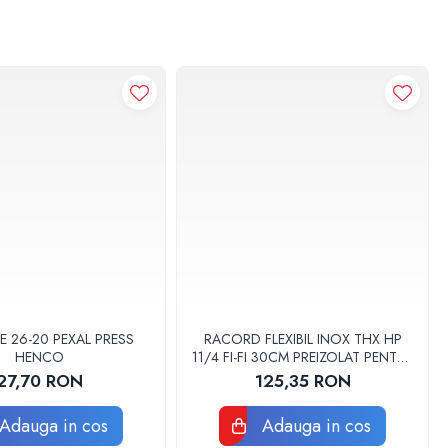
E 26-20 PEXAL PRESS
RACORD FLEXIBIL INOX THX HP
HENCO
11/4 FI-FI 30CM PREIZOLAT PENTRU
POMPA DE CALDURA - THX
27,70 RON
125,35 RON
Adauga in cos
Adauga in cos