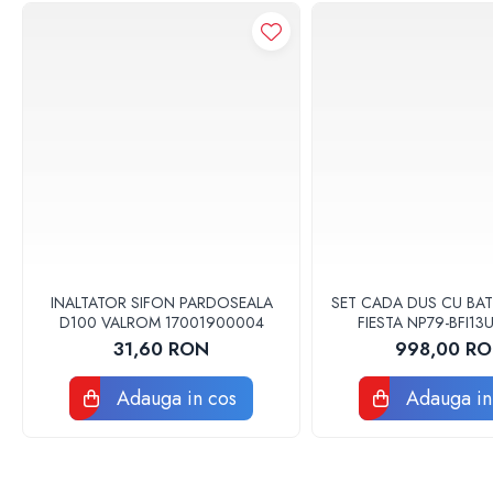
Teava corugata si fitinguri pentru
canalizare
Capace si sifoane canalizare
Fitinguri PP canalizare interioara
Camin canalizare, vizitare, inspectie
Accesorii consumabile fose septice,
separatoare de grasimi
Camine apometru si apometre
rezidentiale
Obiecte Sanitare
Vase rezervoare pentru WC si
INALTATOR SIFON PARDOSEALA
SET CADA DUS CU BAT
accesorii
D100 VALROM 17001900004
FIESTA NP79-BFI1
Rigole dus, sifoane, pardoseala
31,60 RON
998,00 R
Sifon pardoseala si de terasa
Adauga in cos
Adauga in
Sifon cada si cadita de dus
Sifon masina de spalat rufe sau vase
Rigola de dus
Seturi mobilier baie