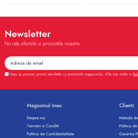
Accesorii
Vase WC
Rezervoare incastrate
Rezervoare, rame WC incastrate si
Newsletter
clapete
Rezervoare si rame incastrate
Nu rata ofertele si promotiile noastre
Clapete rezervoare si accesorii
Climatizare
Ventiloconvectoare
Ventiloconvectoare
Vreau sa primesc primul newsletter cu promotiile magazinului. Afla mai multe in
Pol
Termostate Accesorii Ventiloconvectoare
Aere conditionate
Aer conditionat Monosplit
Magazinul meu
Clienti
Aer conditionat Multisplit
Accesorii aer conditionat si ventilatie
Despre noi
Metode de
Aer conditionat portabil
Termeni si Conditii
Politica de
Filtrare aer
Politica de Confidentialitate
Garantia P