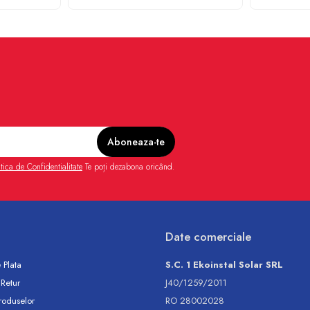
itica de Confidentialitate
Te poți dezabona oricând.
Date comerciale
 Plata
S.C. 1 Ekoinstal Solar SRL
 Retur
J40/1259/2011
roduselor
RO 28002028