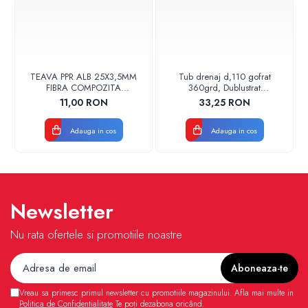
TEAVA PPR ALB 25X3,5MM
Tub drenaj d,110 gofrat
FIBRA COMPOZITA
360grd, Dublustrat
10033025004
verde/negru 110152 Drainkit
11,00 RON
33,25 RON
VALDUOTHERM VALROM
Adauga in cos
Adauga in cos
Newsletter
Nu rata ofertele si promotiile noastre
Vreau sa primesc primul newsletter cu promotiile magazinului. Afla mai multe in
Politica de Confidentialitate
Te poți dezabona oricând.