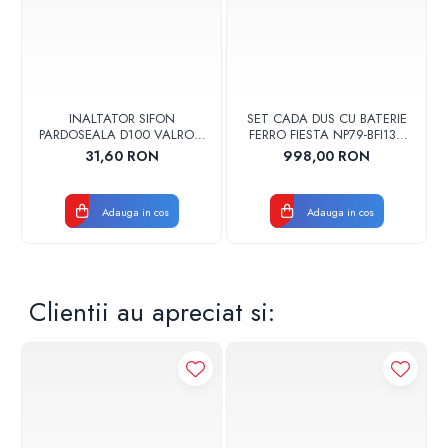
INALTATOR SIFON
SET CADA DUS CU BATERIE
PARDOSEALA D100 VALROM
FERRO FIESTA NP79-BFI13U
17001900004
CROM
31,60 RON
998,00 RON
Adauga in cos
Adauga in cos
Clientii au apreciat si: