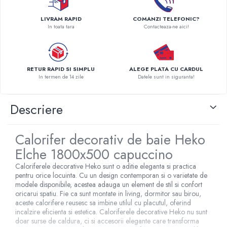
Pompe de caldura
LIVRAM RAPID
COMANZI TELEFONIC?
Centrale peleti lemn
In toata tara
Contacteaza-ne aici!
RETUR RAPID SI SIMPLU
ALEGE PLATA CU CARDUL
In termen de 14 zile
Datele sunt in siguranta!
Descriere
Calorifer decorativ de baie Heko
Elche 1800x500 capuccino
Caloriferele decorative Heko sunt o aditie eleganta si practica
pentru orice locuinta. Cu un design contemporan si o varietate de
modele disponibile, acestea adauga un element de stil si confort
oricarui spatiu. Fie ca sunt montate in living, dormitor sau birou,
aceste calorifere reusesc sa imbine utilul cu placutul, oferind
incalzire eficienta si estetica. Caloriferele decorative Heko nu sunt
doar surse de caldura, ci si accesorii elegante care transforma