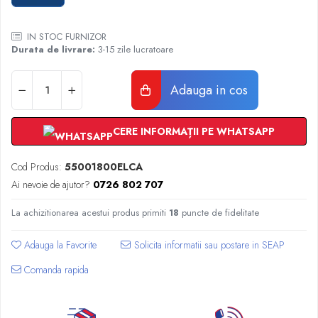
Radiatoare Otel Vogel&Noot
Radiatoare Otel Korado
IN STOC FURNIZOR
Radiatoare de Baie Purmo Banga
Durata de livrare:
3-15 zile lucratoare
Automatizare Termostate
Detectoare
Adauga in cos
Termostate centrala ambient
Detectoare de gaz si electrovalve
CERE INFORMAȚII PE WHATSAPP
Detectoare de inundatie
Automatizari centrala termica
Cod Produs:
55001800ELCA
Stabilizatoare de tensiune
Ai nevoie de ajutor?
0726 802 707
Panouri solare apa calda
Accesorii panouri solare apa calda
La achizitionarea acestui produs primiti
18
puncte de fidelitate
Kituri panouri solare apa calda
Adauga la Favorite
Panouri solare nepresurizate
Automatizari panouri solare
Comanda rapida
Teava flexibila inox si fitinguri panouri
solare
Grupuri de pompare panouri solare