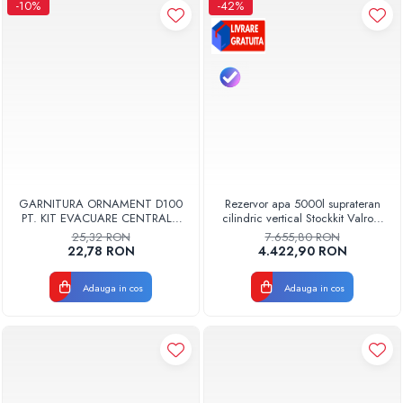
-10%
-42%
GARNITURA ORNAMENT D100
Rezervor apa 5000l suprateran
PT. KIT EVACUARE CENTRALA
cilindric vertical Stockkit Valrom
FGGE100
49020150000
25,32 RON
7.655,80 RON
22,78 RON
4.422,90 RON
Adauga in cos
Adauga in cos