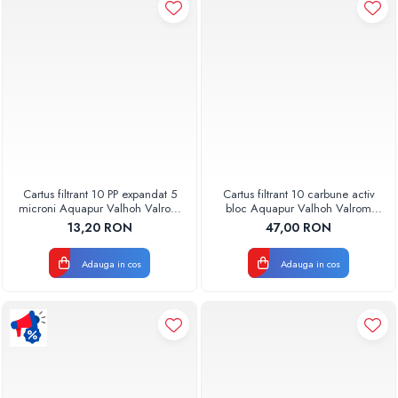
Pompe de caldura
Centrale peleti lemn
Cartus filtrant 10 PP expandat 5
Cartus filtrant 10 carbune activ
microni Aquapur Valhoh Valrom
bloc Aquapur Valhoh Valrom
AQUA07100110005
AQUA07010410000
13,20 RON
47,00 RON
Adauga in cos
Adauga in cos