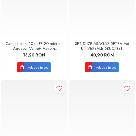
Cartus filtrant 10 fir PP 20 microni
SET DUZE ARAGAZ RETEA M6
Aquapur ValhoH Valrom
UNIVERSALE 6BUC/SET
AQUA07000210020
13,20 RON
40,90 RON
Adauga in cos
Adauga in cos