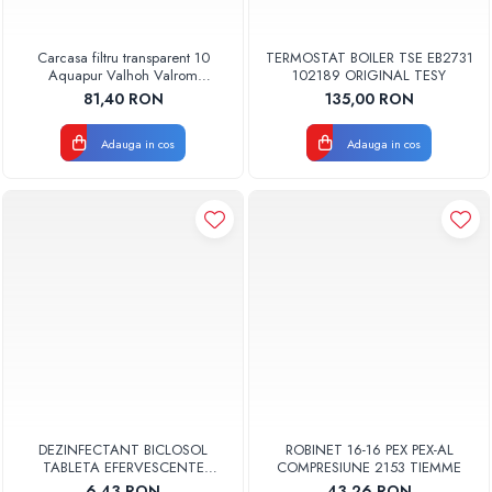
Carcasa filtru transparent 10
TERMOSTAT BOILER TSE EB2731
Aquapur Valhoh Valrom
102189 ORIGINAL TESY
AQUA00110001032
81,40 RON
135,00 RON
Adauga in cos
Adauga in cos
DEZINFECTANT BICLOSOL
ROBINET 16-16 PEX PEX-AL
TABLETA EFERVESCENTE
COMPRESIUNE 2153 TIEMME
CLORAMINA TABLETA CLOR 10
6,43 RON
43,26 RON