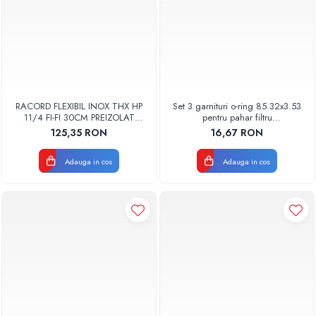
RACORD FLEXIBIL INOX THX HP
Set 3 garnituri o-ring 85.32x3.53
11/4 FI-FI 30CM PREIZOLAT
pentru pahar filtru
PENTRU POMPA DE CALDURA -
AQUA06030000000
125,35 RON
16,67 RON
THX
Adauga in cos
Adauga in cos