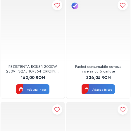
REZISTENTA BOILER 2000W
Pachet consumabile osmoza
230V P8275 107364 ORIGINAL
inversa cu 6 cartuse
TESY
163,00 RON
336,05 RON
Adauga in cos
Adauga in cos