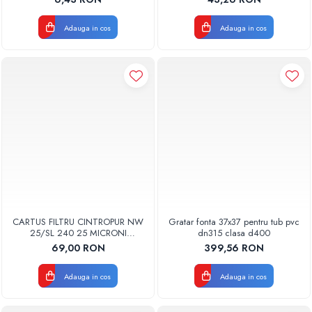
BUC
Adauga in cos
Adauga in cos
CARTUS FILTRU CINTROPUR NW
Gratar fonta 37x37 pentru tub pvc
25/SL 240 25 MICRONI
dn315 clasa d400
MANSOANE FILTRARE SET 5BUC
69,00 RON
399,56 RON
Adauga in cos
Adauga in cos