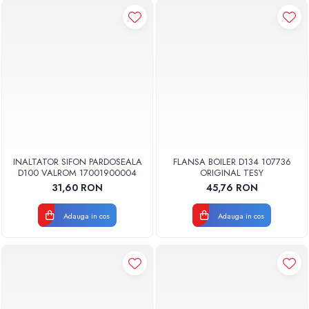
INALTATOR SIFON PARDOSEALA
FLANSA BOILER D134 107736
D100 VALROM 17001900004
ORIGINAL TESY
31,60 RON
45,76 RON
Adauga in cos
Adauga in cos