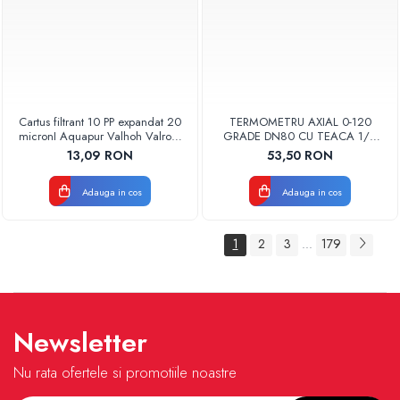
Cartus filtrant 10 PP expandat 20
TERMOMETRU AXIAL 0-120
micronI Aquapur Valhoh Valrom
GRADE DN80 CU TEACA 1/2
AQUA07000110020
TB80-100 FIMET
13,09 RON
53,50 RON
Adauga in cos
Adauga in cos
1
2
3
179
...
Newsletter
Nu rata ofertele si promotiile noastre