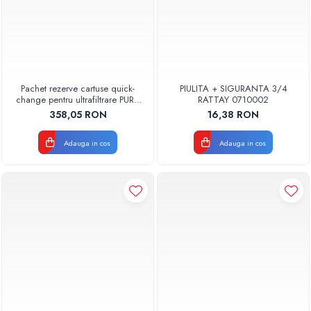
Pachet rezerve cartuse quick-
PIULITA + SIGURANTA 3/4
change pentru ultrafiltrare PUR4
RATTAY 0710002
Aquapur Valhoh Valrom
358,05 RON
16,38 RON
Adauga in cos
Adauga in cos