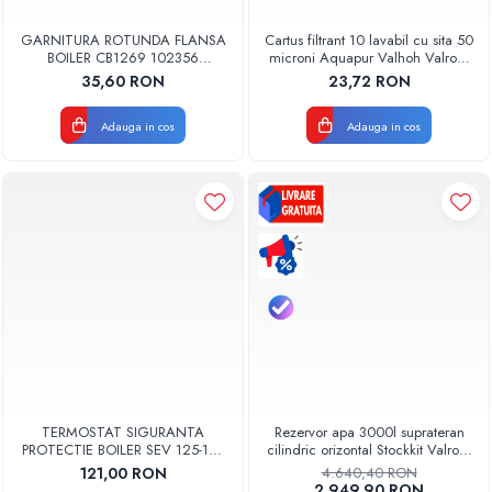
GARNITURA ROTUNDA FLANSA
Cartus filtrant 10 lavabil cu sita 50
BOILER CB1269 102356
microni Aquapur Valhoh Valrom
ORIGINAL TESY
AQUA07000310050
35,60 RON
23,72 RON
Adauga in cos
Adauga in cos
TERMOSTAT SIGURANTA
Rezervor apa 3000l suprateran
PROTECTIE BOILER SEV 125-150
cilindric orizontal Stockkit Valrom
ISEA 46301060 ORIGINAL
49013000001
121,00 RON
4.640,40 RON
FERROLI
2.949,90 RON