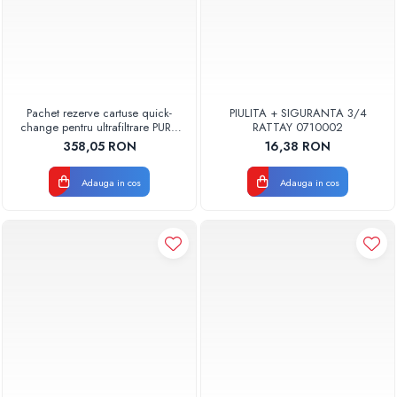
Pachet rezerve cartuse quick-
PIULITA + SIGURANTA 3/4
change pentru ultrafiltrare PUR4
RATTAY 0710002
Aquapur Valhoh Valrom
358,05 RON
16,38 RON
Adauga in cos
Adauga in cos