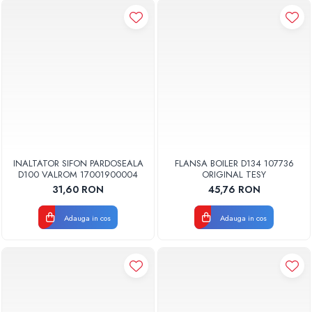
INALTATOR SIFON PARDOSEALA
FLANSA BOILER D134 107736
D100 VALROM 17001900004
ORIGINAL TESY
31,60 RON
45,76 RON
Adauga in cos
Adauga in cos