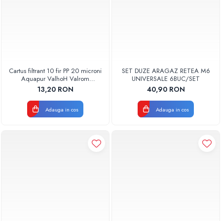
Cartus filtrant 10 fir PP 20 microni
SET DUZE ARAGAZ RETEA M6
Aquapur ValhoH Valrom
UNIVERSALE 6BUC/SET
AQUA07000210020
13,20 RON
40,90 RON
Adauga in cos
Adauga in cos