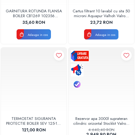
GARNITURA ROTUNDA FLANSA
Cartus filtrant 10 lavabil cu sita 50
BOILER CB1269 102356
microni Aquapur Valhoh Valrom
ORIGINAL TESY
AQUA07000310050
35,60 RON
23,72 RON
Adauga in cos
Adauga in cos
TERMOSTAT SIGURANTA
Rezervor apa 3000l suprateran
PROTECTIE BOILER SEV 125-150
cilindric orizontal Stockkit Valrom
ISEA 46301060 ORIGINAL
49013000001
121,00 RON
4.640,40 RON
FERROLI
2.949,90 RON