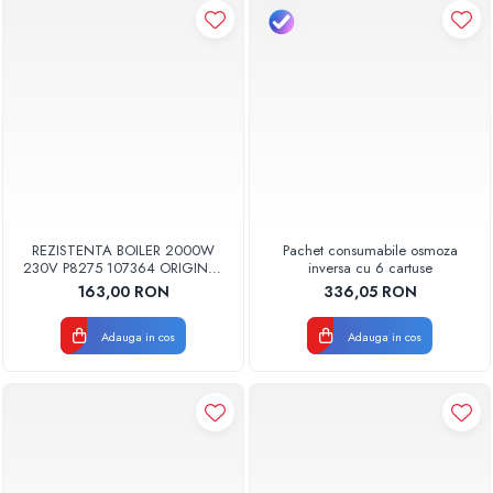
REZISTENTA BOILER 2000W
Pachet consumabile osmoza
230V P8275 107364 ORIGINAL
inversa cu 6 cartuse
TESY
163,00 RON
336,05 RON
Adauga in cos
Adauga in cos