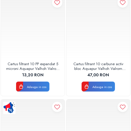
Pompe de caldura
Centrale peleti lemn
Cartus filtrant 10 PP expandat 5
Cartus filtrant 10 carbune activ
microni Aquapur Valhoh Valrom
bloc Aquapur Valhoh Valrom
AQUA07100110005
AQUA07010410000
13,20 RON
47,00 RON
Adauga in cos
Adauga in cos