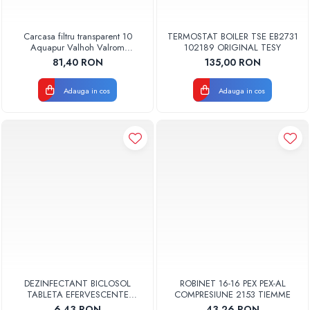
Carcasa filtru transparent 10
TERMOSTAT BOILER TSE EB2731
Aquapur Valhoh Valrom
102189 ORIGINAL TESY
AQUA00110001032
81,40 RON
135,00 RON
Adauga in cos
Adauga in cos
DEZINFECTANT BICLOSOL
ROBINET 16-16 PEX PEX-AL
TABLETA EFERVESCENTE
COMPRESIUNE 2153 TIEMME
CLORAMINA TABLETA CLOR 10
6,43 RON
43,26 RON