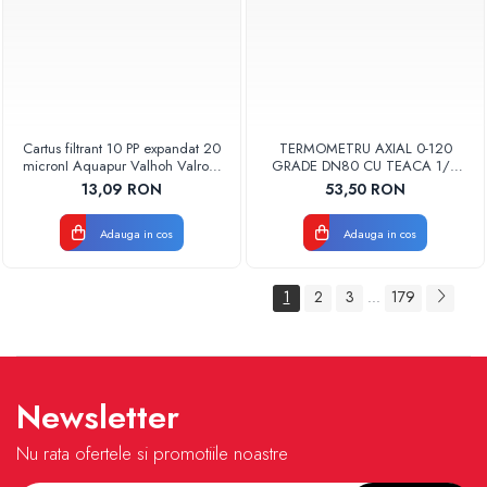
Cartus filtrant 10 PP expandat 20
TERMOMETRU AXIAL 0-120
micronI Aquapur Valhoh Valrom
GRADE DN80 CU TEACA 1/2
AQUA07000110020
TB80-100 FIMET
13,09 RON
53,50 RON
Adauga in cos
Adauga in cos
1
2
3
179
...
Newsletter
Nu rata ofertele si promotiile noastre