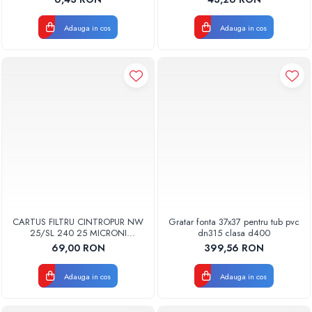
BUC
Adauga in cos
Adauga in cos
CARTUS FILTRU CINTROPUR NW
Gratar fonta 37x37 pentru tub pvc
25/SL 240 25 MICRONI
dn315 clasa d400
MANSOANE FILTRARE SET 5BUC
69,00 RON
399,56 RON
Adauga in cos
Adauga in cos