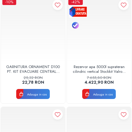
-10%
-42%
GARNITURA ORNAMENT D100
Rezervor apa 5000l suprateran
PT. KIT EVACUARE CENTRALA
cilindric vertical Stockkit Valrom
FGGE100
49020150000
25,32 RON
7.655,80 RON
22,78 RON
4.422,90 RON
Adauga in cos
Adauga in cos