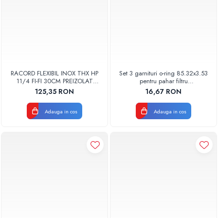
RACORD FLEXIBIL INOX THX HP
Set 3 garnituri o-ring 85.32x3.53
11/4 FI-FI 30CM PREIZOLAT
pentru pahar filtru
PENTRU POMPA DE CALDURA -
AQUA06030000000
125,35 RON
16,67 RON
THX
Adauga in cos
Adauga in cos