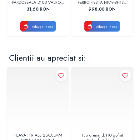
PARDOSEALA D100 VALROM
FERRO FIESTA NP79-BFI13U
17001900004
CROM
31,60 RON
998,00 RON
Adauga in cos
Adauga in cos
Clientii au apreciat si:
Materiale:
Carcasa pompa: Fonta cenusie
Rotor hidraulic: PPE/PS-GF30
Arbore: Otel inoxidabil
Depozit material: Carbon, impregnat cu metal
Dimensiuni de instalare
Racord conducta la aspiratie: 2"
Racord conducta pe refulare: 2"
Lungime constructiva: 180 mm
TEAVA PPR ALB 25X3,5MM
Tub drenaj d,110 gofrat