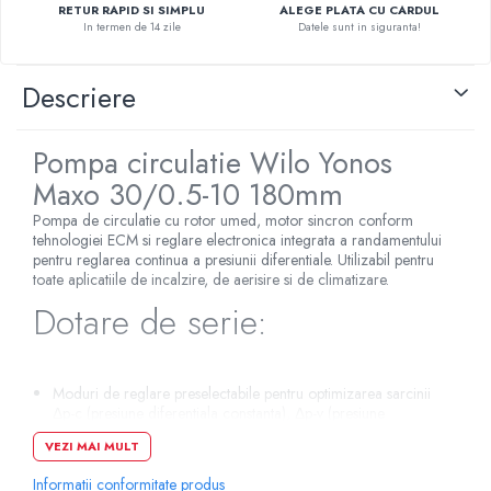
RETUR RAPID SI SIMPLU
ALEGE PLATA CU CARDUL
Pompe de caldura
In termen de 14 zile
Datele sunt in siguranta!
Centrale peleti lemn
Descriere
Pompa circulatie Wilo Yonos
Maxo 30/0.5-10 180mm
Pompa de circulatie cu rotor umed, motor sincron conform
tehnologiei ECM si reglare electronica integrata a randamentului
pentru reglarea continua a presiunii diferentiale. Utilizabil pentru
toate aplicatiile de incalzire, de aerisire si de climatizare.
Dotare de serie:
Moduri de reglare preselectabile pentru optimizarea sarcinii
Δp-c (presiune diferentiala constanta), Δp-v (presiune
diferentiala variabila)
VEZI MAI MULT
3 trepte de turatie (n = constant)
Afisaj cu leduri pentru reglarea valorii impuse si afisarea
Informatii conformitate produs