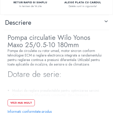
RETUR RAPID SI SIMPLU
ALEGE PLATA CU CARDUL
Pompe de caldura
In termen de 14 zile
Datele sunt in siguranta!
Centrale peleti lemn
Descriere
Pompa circulatie Wilo Yonos
Maxo 25/0.5-10 180mm
Pompa de circulatie cu rotor umed, motor sincron conform
tehnologiei ECM si reglare electronica integrata a randamentului
pentru reglarea continua a presiunii diferentiale. Utilizabil pentru
toate aplicatiile de incalzire, de aerisire si de climatizare.
Dotare de serie:
Moduri de reglare preselectabile pentru optimizarea sarcinii
Δp-c (presiune diferentiala constanta), Δp-v (presiune
diferentiala variabila)
VEZI MAI MULT
3 trepte de turatie (n = constant)
Afisaj cu leduri pentru reglarea valorii impuse si afisarea
Informatii conformitate produs