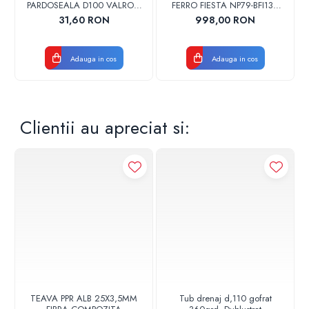
PARDOSEALA D100 VALROM
FERRO FIESTA NP79-BFI13U
Arbore: Otel inoxidabil
17001900004
CROM
31,60 RON
998,00 RON
Depozit material: Carbon, impregnat cu metal
Dimensiuni de instalare
Adauga in cos
Adauga in cos
Racord conducta la aspiratie: 1 1/2"
Racord conducta pe refulare: 1 1/2"
Lungime constructiva: 180 mm
Clientii au apreciat si:
TEAVA PPR ALB 25X3,5MM
Tub drenaj d,110 gofrat