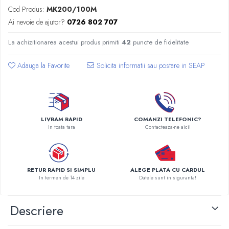
Radiatoare Otel Vogel&Noot
Cod Produs:
MK200/100M
Radiatoare Otel Korado
Ai nevoie de ajutor?
0726 802 707
Radiatoare de Baie Purmo Banga
La achizitionarea acestui produs primiti
42
puncte de fidelitate
Automatizare Termostate
Detectoare
Adauga la Favorite
Termostate centrala ambient
Detectoare de gaz si electrovalve
Detectoare de inundatie
Automatizari centrala termica
LIVRAM RAPID
COMANZI TELEFONIC?
Stabilizatoare de tensiune
In toata tara
Contacteaza-ne aici!
Panouri solare apa calda
Accesorii panouri solare apa calda
Kituri panouri solare apa calda
RETUR RAPID SI SIMPLU
ALEGE PLATA CU CARDUL
Panouri solare nepresurizate
In termen de 14 zile
Datele sunt in siguranta!
Automatizari panouri solare
Teava flexibila inox si fitinguri panouri
Descriere
solare
Grupuri de pompare panouri solare