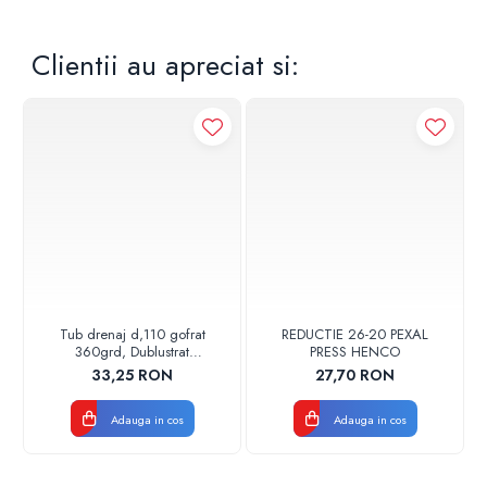
Clientii au apreciat si:
Tub drenaj d,110 gofrat
REDUCTIE 26-20 PEXAL
360grd, Dublustrat
PRESS HENCO
verde/negru 110152 Drainkit
33,25 RON
27,70 RON
Adauga in cos
Adauga in cos