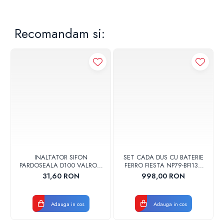
Recomandam si:
INALTATOR SIFON
SET CADA DUS CU BATERIE
PARDOSEALA D100 VALROM
FERRO FIESTA NP79-BFI13U
17001900004
CROM
31,60 RON
998,00 RON
Adauga in cos
Adauga in cos