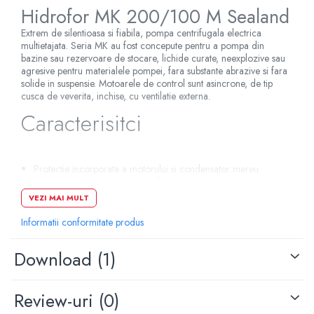
Hidrofor MK 200/100 M Sealand
Pompe de caldura
Extrem de silentioasa si fiabila, pompa centrifugala electrica
Centrale peleti lemn
multietajata. Seria MK au fost concepute pentru a pompa din
bazine sau rezervoare de stocare, lichide curate, neexplozive sau
agresive pentru materialele pompei, fara substante abrazive si fara
solide in suspensie. Motoarele de control sunt asincrone, de tip
cusca de veverita, inchise, cu ventilatie externa.
Caracterisitci
Protectie incorporata a motorului si condensator mereu
activat, pentru modelele monofazate
Protectia motorului pentru modelele trifazate trebuie sa fie
VEZI MAI MULT
instalata de catre client.
Informatii conformitate produs
Trebuie sa se utilizeze echipamente conforme cu
standardele in vigoare
Clasa de izolatie: F-serviciu: S1-grad de protectie: IP 44
Download (1)
Protectia placii de borne: IP 54
corpul pompei: otel inoxidabil AISI 304
Review-uri
(0)
Flansa de aspiratie: fonta G20 cu acoperire anticoroziva
Suport de iesire: fonta G20 cu acoperire anticoroziva