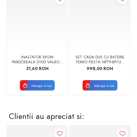
INALTATOR SIFON
SET CADA DUS CU BATERIE
PARDOSEALA D100 VALROM
FERRO FIESTA NP79-BFI13U
17001900004
CROM
31,60 RON
998,00 RON
Adauga in cos
Adauga in cos
Clientii au apreciat si: