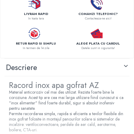
Pompe de caldura
LIVRAM RAPID
COMANZI TELEFONIC?
Centrale peleti lemn
In toata tara
Contacteaza-ne aici!
RETUR RAPID SI SIMPLU
ALEGE PLATA CU CARDUL
In termen de 14 zile
Datele sunt in siguranta!
Descriere
Racord inox apa gofrat AZ
Material anticoroziv cel mai des utilizat. Rezista foarte bine la
coroziune. Acest tip are cea mai larga utilizare fiind cunoscut si ca
"inox alimentar" fiind foarte durabil, sigur si absolut inofensiv
pentru sanatate.
Permite racordarea simpla, rapida si eficienta a tevilor flexibile din
inox gofrat folosite in montajul panourilor solare si sistemelor de
incalzire: ventiloconvectoare, perdele de aer cald, aeroterme,
boilere, CTA-uri.