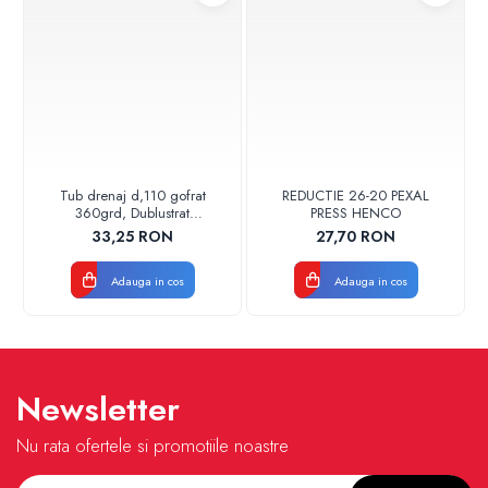
Tub drenaj d,110 gofrat
REDUCTIE 26-20 PEXAL
360grd, Dublustrat
PRESS HENCO
verde/negru 110152 Drainkit
33,25 RON
27,70 RON
Adauga in cos
Adauga in cos
Newsletter
Nu rata ofertele si promotiile noastre