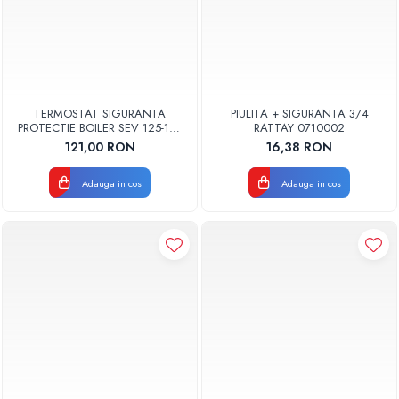
TERMOSTAT SIGURANTA
PIULITA + SIGURANTA 3/4
PROTECTIE BOILER SEV 125-150
RATTAY 0710002
ISEA 46301060 ORIGINAL
121,00 RON
16,38 RON
FERROLI
Adauga in cos
Adauga in cos