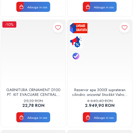
Adauga in cos
Adauga in cos
-10%
GARNITURA ORNAMENT D100
Rezervor apa 3000l suprateran
PT. KIT EVACUARE CENTRALA
cilindric orizontal Stockkit Valrom
FGGE100
49013000001
25,32 RON
4.640,40 RON
22,78 RON
2.949,90 RON
Adauga in cos
Adauga in cos