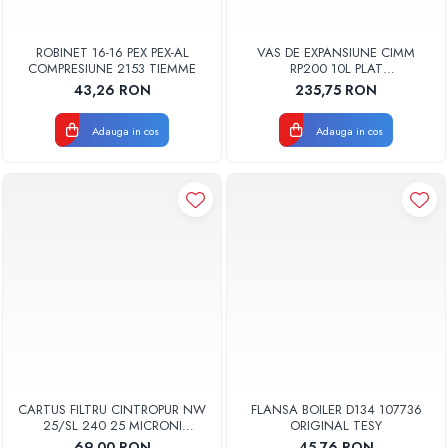
ROBINET 16-16 PEX PEX-AL
VAS DE EXPANSIUNE CIMM
COMPRESIUNE 2153 TIEMME
RP200 10L PLAT
DREPTUNGHIULAR CM9110
43,26 RON
235,75 RON
Adauga in cos
Adauga in cos
CARTUS FILTRU CINTROPUR NW
FLANSA BOILER D134 107736
25/SL 240 25 MICRONI
ORIGINAL TESY
MANSOANE FILTRARE SET 5BUC
69,00 RON
45,76 RON