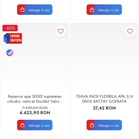
Adauga in cos
Adauga in cos
-42%
Rezervor apa 5000l suprateran
TEAVA INOX FLEXIBILA APA 3/4
cilindric vertical Stockkit Valrom
DN16 RATTAY GOFRATA
49020150000
7.655,80 RON
37,42 RON
4.422,90 RON
Adauga in cos
Adauga in cos