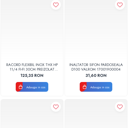
RACORD FLEXIBIL INOX THX HP
INALTATOR SIFON PARDOSEALA
11/4 FI-FI 30CM PREIZOLAT
D100 VALROM 17001900004
PENTRU POMPA DE CALDURA -
125,35 RON
31,60 RON
THX
Adauga in cos
Adauga in cos