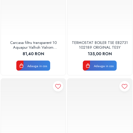
Carcasa filtru transparent 10
TERMOSTAT BOILER TSE EB2731
Aquapur Valhoh Valrom
102189 ORIGINAL TESY
AQUA00110001032
81,40 RON
135,00 RON
Adauga in cos
Adauga in cos