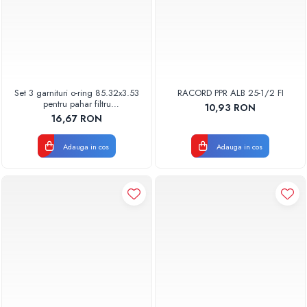
Set 3 garnituri o-ring 85.32x3.53
RACORD PPR ALB 25-1/2 FI
pentru pahar filtru
10,93 RON
AQUA06030000000
16,67 RON
Adauga in cos
Adauga in cos