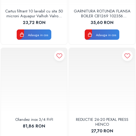
Cartus filtrant 10 lavabil cu sita 50
GARNITURA ROTUNDA FLANSA
microni Aquapur Valhoh Valrom
BOILER CB1269 102356
AQUA07000310050
ORIGINAL TESY
23,72 RON
35,60 RON
Adauga in cos
Adauga in cos
Olandez inox 3/4 FI-FI
REDUCTIE 26-20 PEXAL PRESS
HENCO
81,86 RON
27,70 RON