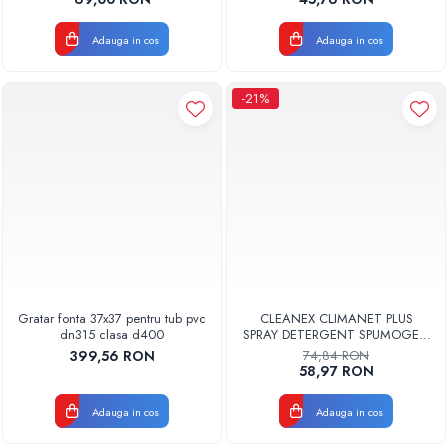
Adauga in cos
Adauga in cos
-21%
Gratar fonta 37x37 pentru tub pvc
CLEANEX CLIMANET PLUS
dn315 clasa d400
SPRAY DETERGENT SPUMOGEN
PENTRU CURATAREA
399,56 RON
74,84 RON
APARATELOR DE AER
58,97 RON
CONDITIONAT
CLINETPLUS0600
Adauga in cos
Adauga in cos