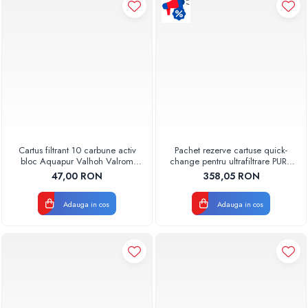
Pompe de caldura
Centrale peleti lemn
Cartus filtrant 10 carbune activ
Pachet rezerve cartuse quick-
bloc Aquapur Valhoh Valrom
change pentru ultrafiltrare PUR4
AQUA07010410000
Aquapur Valhoh Valrom
47,00 RON
358,05 RON
Adauga in cos
Adauga in cos