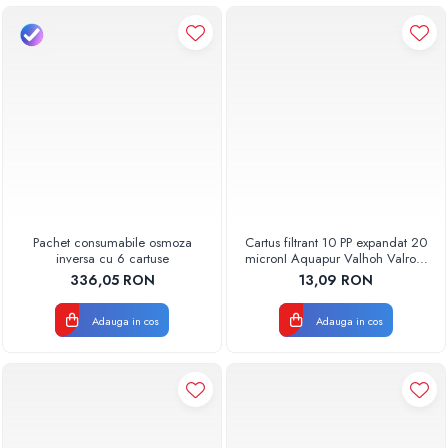
Pachet consumabile osmoza
Cartus filtrant 10 PP expandat 20
inversa cu 6 cartuse
micronI Aquapur Valhoh Valrom
AQUA07000110020
336,05 RON
13,09 RON
Adauga in cos
Adauga in cos