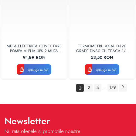
MUFA ELECTRICA CONECTARE
TERMOMETRU AXIAL 0-120
POMPA ALPHA UPS 2 MUFA
GRADE DN80 CU TEACA 1/2
ELECTRICA GRUNDFOS
TB80-100 FIMET
91,89 RON
53,50 RON
Adauga in cos
Adauga in cos
1
2
3
179
...
Newsletter
Nu rata ofertele si promotiile noastre