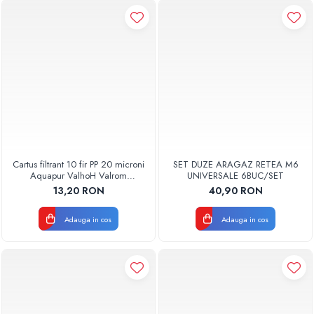
Cartus filtrant 10 fir PP 20 microni
SET DUZE ARAGAZ RETEA M6
Aquapur ValhoH Valrom
UNIVERSALE 6BUC/SET
AQUA07000210020
13,20 RON
40,90 RON
Adauga in cos
Adauga in cos