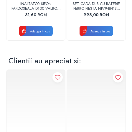
INALTATOR SIFON
SET CADA DUS CU BATERIE
PARDOSEALA D100 VALROM
FERRO FIESTA NP79-BFI13U
17001900004
CROM
31,60 RON
998,00 RON
Adauga in cos
Adauga in cos
Clientii au apreciat si: