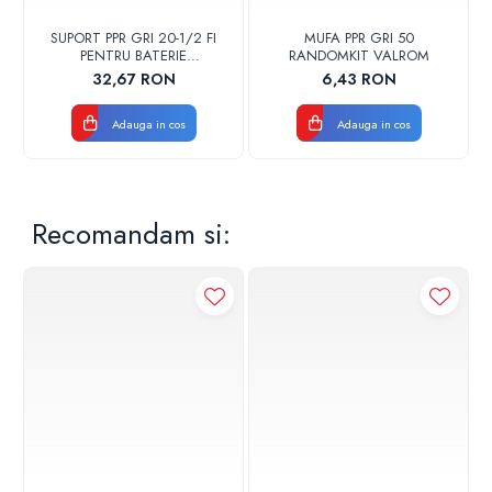
SUPORT PPR GRI 20-1/2 FI
MUFA PPR GRI 50
PENTRU BATERIE
RANDOMKIT VALROM
RANDOMKIT
32,67 RON
6,43 RON
Adauga in cos
Adauga in cos
Recomandam si: