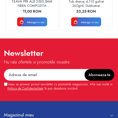
TEAVA PPR ALB 25X3,5MM
Tub drenaj d,110 gofrat
FIBRA COMPOZITA
360grd, Dublustrat
10033025004
verde/negru 110152 Drainkit
11,00 RON
33,25 RON
VALDUOTHERM VALROM
Adauga in cos
Adauga in cos
Newsletter
Nu rata ofertele si promotiile noastre
Vreau sa primesc primul newsletter cu promotiile magazinului. Afla mai multe in
Politica de Confidentialitate
Te poți dezabona oricând.
Magazinul meu