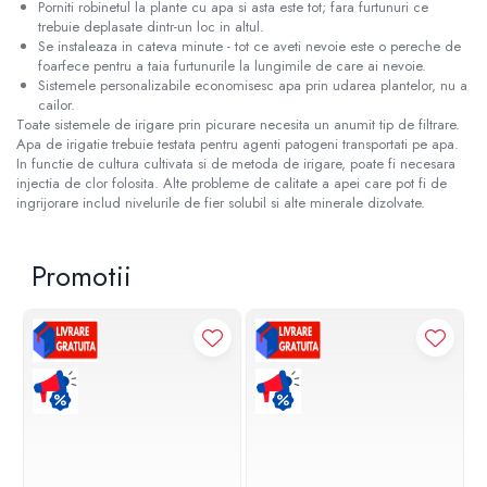
Seturi baterii baie
Porniti robinetul la plante cu apa si asta este tot; fara furtunuri ce
inversa
Acumulatoare puffere
trebuie deplasate dintr-un loc in altul.
Pompe si Vase Expansiune
Para palarii furtune de dus
Boilere cu una sau mai multe serpentine
Ultrafiltrare recomandat pentru
Se instaleaza in cateva minute - tot ce aveti nevoie este o pereche de
Baterii bideu
Pompe recirculare incalzire si apa calda
foarfece pentru a taia furtunurile la lungimile de care ai nevoie.
apa de retea
Boilere Tank in Tank
Sistemele personalizabile economisesc apa prin udarea plantelor, nu a
Baterii pisoar
Pompe si Hidrofoare
Boilere cu pompa de caldura
Cartuse si Filtre filtrare apa
cailor.
Chiuvete si lavoare
Piese Pompe si Hidrofoare
Toate sistemele de irigare prin picurare necesita un anumit tip de filtrare.
Boilere: instanturi pe Gaz sau Electrice
Echipamente HORECA
Apa de irigatie trebuie testata pentru agenti patogeni transportati pe apa.
Vase expansiune
Lavoare baie
Radiatoare, Calorifere,
In functie de cultura cultivata si de metoda de irigare, poate fi necesara
Filtre apa cu purjare
Pompe Submersibile
Ventiloconvectoare Robineti si
Chiuvete Bucatarie
injectia de clor folosita. Alte probleme de calitate a apei care pot fi de
Accesorii
Sterilizatoare UV
ingrijorare includ nivelurile de fier solubil si alte minerale dizolvate.
Pompe ape uzate
Accesorii chiuvete si lavoare
Elementi Radiatoare aluminiu
Canalizare interioara si exterioara
Obiecte sanitare persoane cu
Accesorii consumabile sterilizator
Radiatoare de baie Radox
dizabilitati
UV
Teava corugata si fitinguri pentru
Promotii
Radiatoare otel Radox
canalizare
Baterii sanitare
Carcase Filtre apa
Radiatoare decorative
Capace si sifoane canalizare
Accesorii
Robineti si accesorii radiatoare
Accesorii consumabile
Fitinguri PP canalizare interioara
Vase WC
dedurizatoare apa
Convectoare electrice
Camin canalizare, vizitare, inspectie
Rezervoare incastrate
Radiatoare Otel Copa Konveks
Accesorii consumabile fose septice,
Rezervoare, rame WC incastrate si
Radiatoare Otel Purmo
separatoare de grasimi
clapete
Radiatoare de Baie Koralux
Camine apometru si apometre
Rezervoare si rame incastrate
Radiatoare Otel Kermi
rezidentiale
Clapete rezervoare si accesorii