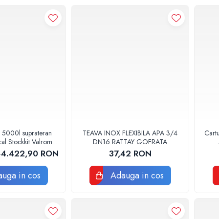
 5000l suprateran
TEAVA INOX FLEXIBILA APA 3/4
Cartu
ical Stockkit Valrom
DN16 RATTAY GOFRATA
20150000
4.422,90 RON
37,42 RON
N
uga in cos
Adauga in cos