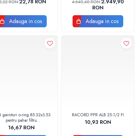
22,78 RON
2.949,90
5,32 RON
4.640,40 RON
RON
Adauga in cos
Adauga in cos
3 garnituri o-ring 85.32x3.53
RACORD PPR ALB 25-1/2 FI
pentru pahar filtru
10,93 RON
AQUA06030000000
16,67 RON