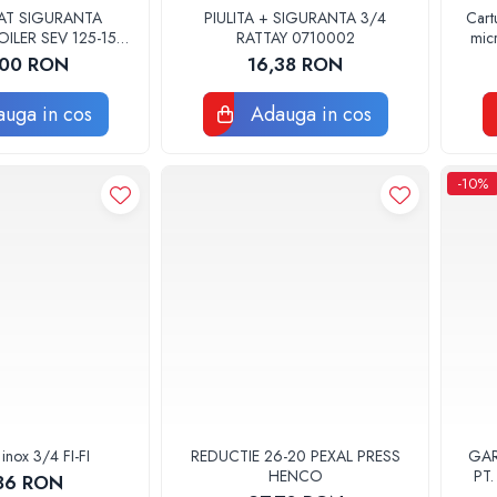
AT SIGURANTA
PIULITA + SIGURANTA 3/4
Cartu
ILER SEV 125-150
RATTAY 0710002
mic
1060 ORIGINAL
,00 RON
16,38 RON
ERROLI
uga in cos
Adauga in cos
-10%
inox 3/4 FI-FI
REDUCTIE 26-20 PEXAL PRESS
GAR
HENCO
PT
86 RON