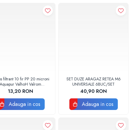
s filtrant 10 fir PP 20 microni
SET DUZE ARAGAZ RETEA M6
Aquapur ValhoH Valrom
UNIVERSALE 6BUC/SET
AQUA07000210020
13,20 RON
40,90 RON
Adauga in cos
Adauga in cos