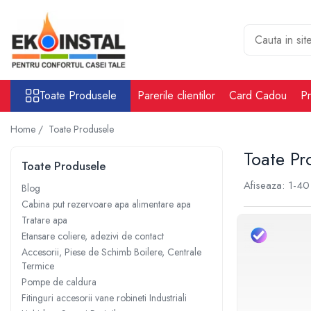
Toate Produsele
Cabina put rezervoare apa alimentare
apa
Toate Produsele
Parerile clientilor
Card Cadou
Pr
Rezervoare Stocare apa Valpurio
Camin pentru put de apa
Home /
Toate Produsele
Rezervoare de apă potabilă și
Toate Pr
pluvială, bazine pentru stocare și
Toate Produsele
irigații
Afiseaza:
1-
40
Sisteme-Rezervoare ioni argint
Blog
Cabina put rezervoare apa alimentare apa
Accesorii cabine put rezervoare
Tratare apa
apa
Etansare coliere, adezivi de contact
Tratare apa
Accesorii, Piese de Schimb Boilere, Centrale
Accesorii Filtre apa
Termice
Accesorii Statii osmoza
Pompe de caldura
Fitinguri accesorii vane robineti Industriali
Statii osmoza industriale