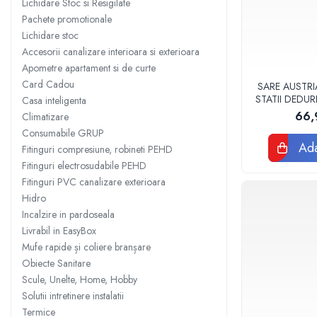
Lichidare Stoc si Resigilate
Sisteme filtrare apa Debite Mari
Pachete promotionale
Lichidare stoc
Sisteme filtrare apa In Trepte
Accesorii canalizare interioara si exterioara
Consumabile Statii medii filtrante
Apometre apartament si de curte
Consumabile Statii osmoza
Card Cadou
SARE AUSTRI
STATII DEDUR
Casa inteligenta
Statii filtrare apa cu medii filtrante
C
66,
Climatizare
Statii si Sisteme dezinfectie apa
Consumabile GRUP
Dedurizatoare Apa
Ada
Fitinguri compresiune, robineti PEHD
Fitinguri electrosudabile PEHD
Osmoza inversa rezidential
Fitinguri PVC canalizare exterioara
Accesorii consumabile osmoza
Hidro
inversa
Incalzire in pardoseala
Ultrafiltrare recomandat pentru
Livrabil in EasyBox
apa de retea
Mufe rapide și coliere branșare
Cartuse si Filtre filtrare apa
Obiecte Sanitare
Scule, Unelte, Home, Hobby
Echipamente HORECA
Solutii intretinere instalatii
Filtre apa cu purjare
Termice