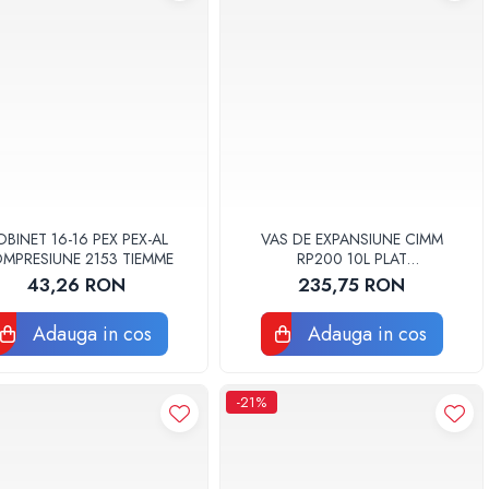
OBINET 16-16 PEX PEX-AL
VAS DE EXPANSIUNE CIMM
MPRESIUNE 2153 TIEMME
RP200 10L PLAT
DREPTUNGHIULAR CM9110
43,26 RON
235,75 RON
Adauga in cos
Adauga in cos
-21%