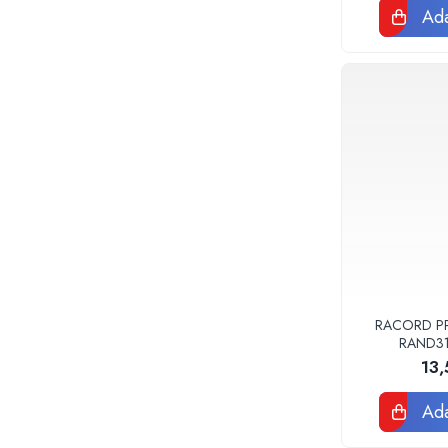
Teava corugata si fitinguri pentru
Ada
canalizare
Capace si sifoane canalizare
Fitinguri PP canalizare interioara
Camin canalizare, vizitare, inspectie
Accesorii consumabile fose septice,
separatoare de grasimi
Camine apometru si apometre
rezidentiale
Obiecte Sanitare
Vase rezervoare pentru WC si
accesorii
Rigole dus, sifoane, pardoseala
RACORD PPR
Sifon pardoseala si de terasa
RAND3
13
Sifon cada si cadita de dus
Sifon masina de spalat rufe sau vase
Ada
Rigola de dus
Seturi mobilier baie