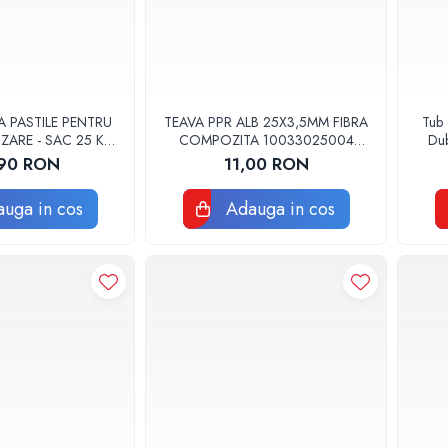
A PASTILE PENTRU
TEAVA PPR ALB 25X3,5MM FIBRA
Tub 
IZARE - SAC 25 KG
COMPOZITA 10033025004
Dub
OD 01
VALDUOTHERM VALROM
90 RON
11,00 RON
uga in cos
Adauga in cos