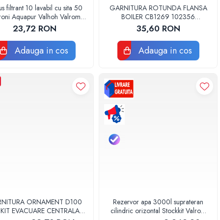
s filtrant 10 lavabil cu sita 50
GARNITURA ROTUNDA FLANSA
roni Aquapur Valhoh Valrom
BOILER CB1269 102356
AQUA07000310050
ORIGINAL TESY
23,72 RON
35,60 RON
Adauga in cos
Adauga in cos
NITURA ORNAMENT D100
Rezervor apa 3000l suprateran
. KIT EVACUARE CENTRALA
cilindric orizontal Stockkit Valrom
FGGE100
49013000001