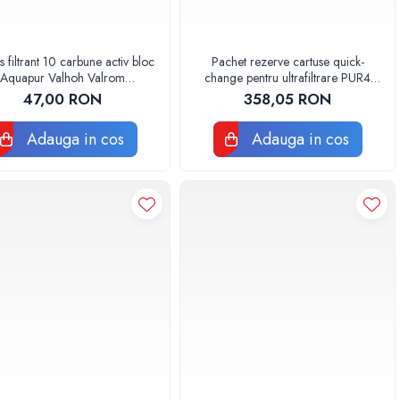
s filtrant 10 carbune activ bloc
Pachet rezerve cartuse quick-
Aquapur Valhoh Valrom
change pentru ultrafiltrare PUR4
AQUA07010410000
Aquapur Valhoh Valrom
47,00 RON
358,05 RON
Adauga in cos
Adauga in cos