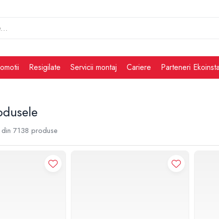
omotii
Resigilate
Servicii montaj
Cariere
Parteneri Ekoinsta
odusele
din
7138
produse