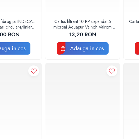
 fibrogips INDECAL
Cartus filtrant 10 PP expandat 5
Cartu
i circulare/liniare
microni Aquapur Valhoh Valrom
0x600mm
AQUA07100110005
,00 RON
13,20 RON
uga in cos
Adauga in cos