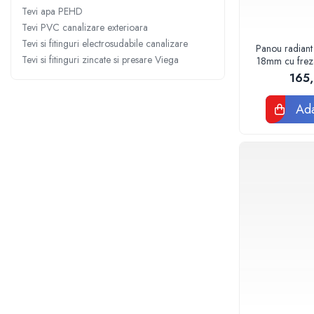
Sterilizatoare UV
Tevi apa PEHD
Tevi PVC canalizare exterioara
Accesorii consumabile sterilizator
Tevi si fitinguri electrosudabile canalizare
UV
Panou radiant
Tevi si fitinguri zincate si presare Viega
18mm cu frezar
Carcase Filtre apa
120
165
Accesorii consumabile
dedurizatoare apa
Ada
Incalzire in pardoseala
Accesorii incalzire in pardoseala
Automatizare incalzire in
pardoseala
Kituri incalzire in pardoseala
Cutie distribuitor incalzire in
pardoseala
Distribuitoare incalzire pardoseala
Grup amestec si pompare incalzire
pardoseala