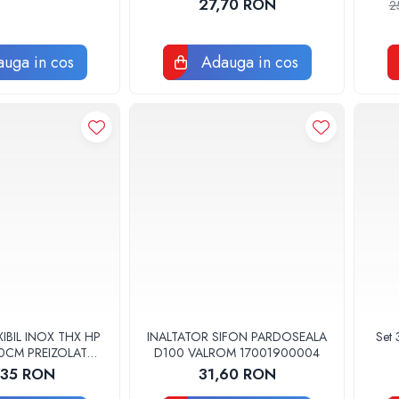
27,70 RON
2
uga in cos
Adauga in cos
IBIL INOX THX HP
INALTATOR SIFON PARDOSEALA
Set 
 30CM PREIZOLAT
D100 VALROM 17001900004
PA DE CALDURA -
,35 RON
31,60 RON
THX