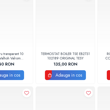
ru transparent 10
TERMOSTAT BOILER TSE EB2731
R
Valhoh Valrom
102189 ORIGINAL TESY
CO
0110001032
40 RON
135,00 RON
uga in cos
Adauga in cos