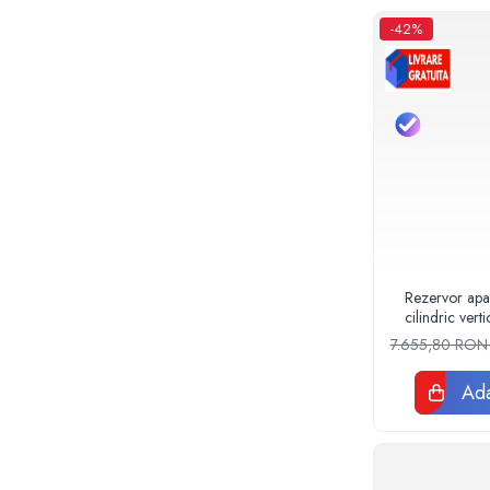
Baterii sanitare
-42%
Accesorii baterii
Baterii bucatarie
Baterii lavoar
Baterii cada si dus
Seturi baterii baie
Para palarii furtune de dus
Baterii bideu
Baterii pisoar
Chiuvete si lavoare
Rezervor apa
cilindric vert
Lavoare baie
490
7.655,80 RO
Chiuvete Bucatarie
Accesorii chiuvete si lavoare
Ada
Obiecte sanitare persoane cu
dizabilitati
Baterii sanitare