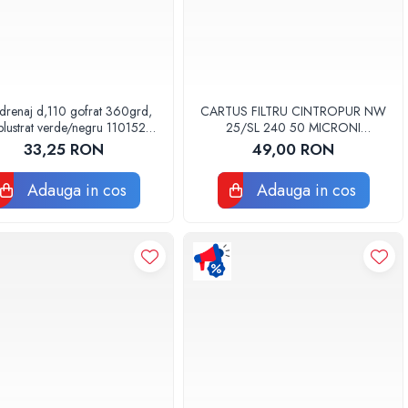
drenaj d,110 gofrat 360grd,
CARTUS FILTRU CINTROPUR NW
lustrat verde/negru 110152
25/SL 240 50 MICRONI
Drainkit
MANSOANE FILTRARE SET 5BUC
33,25 RON
49,00 RON
Adauga in cos
Adauga in cos