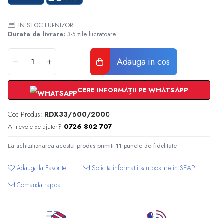
Radiatoare Otel Vogel&Noot
Radiatoare Otel Korado
IN STOC FURNIZOR
Radiatoare de Baie Purmo Banga
Durata de livrare:
3-5 zile lucratoare
Automatizare Termostate
Detectoare
Adauga in cos
Termostate centrala ambient
Detectoare de gaz si electrovalve
CERE INFORMAȚII PE WHATSAPP
Detectoare de inundatie
Automatizari centrala termica
Cod Produs:
RDX33/600/2000
Stabilizatoare de tensiune
Ai nevoie de ajutor?
0726 802 707
Panouri solare apa calda
Accesorii panouri solare apa calda
La achizitionarea acestui produs primiti
11
puncte de fidelitate
Kituri panouri solare apa calda
Adauga la Favorite
Panouri solare nepresurizate
Automatizari panouri solare
Comanda rapida
Teava flexibila inox si fitinguri panouri
solare
Grupuri de pompare panouri solare