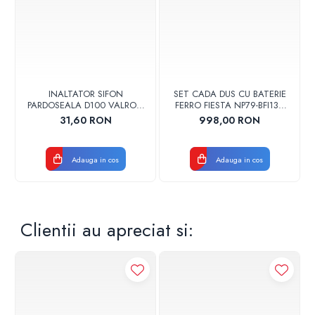
Presiune: 10 bar
Greutate: 88 kg
INALTATOR SIFON
SET CADA DUS CU BATERIE
PARDOSEALA D100 VALROM
FERRO FIESTA NP79-BFI13U
17001900004
CROM
31,60 RON
998,00 RON
Adauga in cos
Adauga in cos
Clientii au apreciat si: