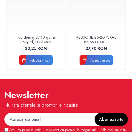
Tub drenaj d,110 gofrat
REDUCTIE 26-20 PEXAL
360grd, Dublustrat
PRESS HENCO
verde/negru 110152 Drainkit
33,25 RON
27,70 RON
Adauga in cos
Adauga in cos
Newsletter
Nu rata ofertele si promotiile noastre
Vreau sa primesc primul newsletter cu promotiile magazinului. Afla mai multe in