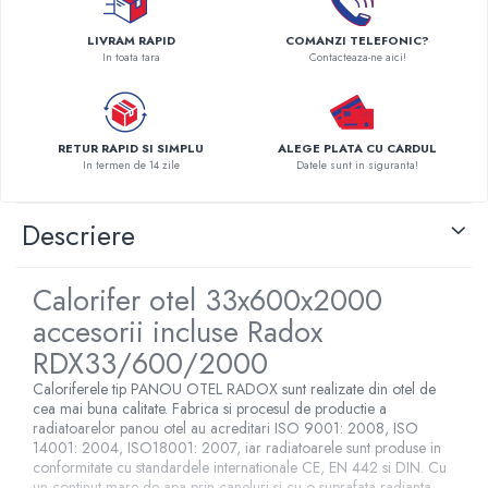
Pompe de caldura
LIVRAM RAPID
COMANZI TELEFONIC?
Centrale peleti lemn
In toata tara
Contacteaza-ne aici!
RETUR RAPID SI SIMPLU
ALEGE PLATA CU CARDUL
In termen de 14 zile
Datele sunt in siguranta!
Descriere
Calorifer otel 33x600x2000
accesorii incluse Radox
RDX33/600/2000
Caloriferele tip PANOU OTEL RADOX sunt realizate din otel de
cea mai buna calitate. Fabrica si procesul de productie a
radiatoarelor panou otel au acreditari ISO 9001: 2008, ISO
14001: 2004, ISO18001: 2007, iar radiatoarele sunt produse in
conformitate cu standardele internationale CE, EN 442 si DIN. Cu
un continut mare de apa prin caneluri si cu o suprafata radianta