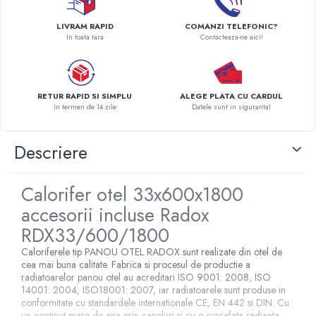
Pompe de caldura
LIVRAM RAPID
COMANZI TELEFONIC?
Centrale peleti lemn
In toata tara
Contacteaza-ne aici!
RETUR RAPID SI SIMPLU
ALEGE PLATA CU CARDUL
In termen de 14 zile
Datele sunt in siguranta!
Descriere
Calorifer otel 33x600x1800
accesorii incluse Radox
RDX33/600/1800
Caloriferele tip PANOU OTEL RADOX sunt realizate din otel de
cea mai buna calitate. Fabrica si procesul de productie a
radiatoarelor panou otel au acreditari ISO 9001: 2008, ISO
14001: 2004, ISO18001: 2007, iar radiatoarele sunt produse in
conformitate cu standardele internationale CE, EN 442 si DIN. Cu
un continut mare de apa prin caneluri si cu o suprafata radianta