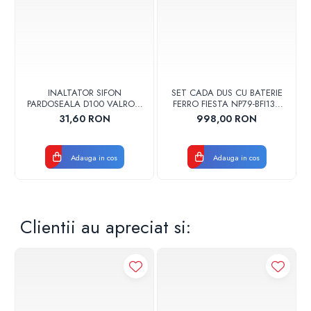
Presiune: 10 bar
Greutate: 80 kg
INALTATOR SIFON
SET CADA DUS CU BATERIE
PARDOSEALA D100 VALROM
FERRO FIESTA NP79-BFI13U
17001900004
CROM
31,60 RON
998,00 RON
Adauga in cos
Adauga in cos
Clientii au apreciat si: