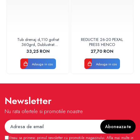
Tub drenaj d,110 gofrat
REDUCTIE 26-20 PEXAL
360grd, Dublustrat
PRESS HENCO
verde/negru 110152 Drainkit
33,25 RON
27,70 RON
Adauga in cos
Adauga in cos
Newsletter
Nu rata ofertele si promotiile noastre
Vreau sa primesc primul newsletter cu promotiile magazinului. Afla mai multe in