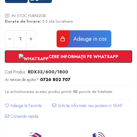
Radiatoare Otel Vogel&Noot
Radiatoare Otel Korado
IN STOC FURNIZOR
Radiatoare de Baie Purmo Banga
Durata de livrare:
3-5 zile lucratoare
Automatizare Termostate
Detectoare
Adauga in cos
Termostate centrala ambient
Detectoare de gaz si electrovalve
CERE INFORMAȚII PE WHATSAPP
Detectoare de inundatie
Automatizari centrala termica
Cod Produs:
RDX33/600/1800
Stabilizatoare de tensiune
Ai nevoie de ajutor?
0726 802 707
Panouri solare apa calda
Accesorii panouri solare apa calda
La achizitionarea acestui produs primiti
10
puncte de fidelitate
Kituri panouri solare apa calda
Adauga la Favorite
Panouri solare nepresurizate
Automatizari panouri solare
Comanda rapida
Teava flexibila inox si fitinguri panouri
solare
Grupuri de pompare panouri solare