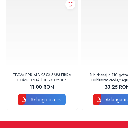
Baterii sanitare
Accesorii baterii
Baterii bucatarie
Baterii lavoar
Baterii cada si dus
Seturi baterii baie
Para palarii furtune de dus
Baterii bideu
Baterii pisoar
TEAVA PPR ALB 25X3,5MM FIBRA
Tub drenaj d,110 gofr
Chiuvete si lavoare
COMPOZITA 10033025004
Dublustrat verde/neg
Lavoare baie
VALDUOTHERM VALROM
Drainkit
11,00 RON
33,25 RO
Chiuvete Bucatarie
Adauga in cos
Adauga in
Accesorii chiuvete si lavoare
Obiecte sanitare persoane cu
dizabilitati
Baterii sanitare