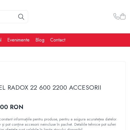
l
Evenimente
Blog
Contact
EL RADOX 22 600 2200 ACCESORII
,00 RON
constant informațiile pentru produse, pentru a asigura acuratețea datelor.
tiv și pot conține accesorii neincluse în pachet. Detaliile tehnice pot suferi
iar ofertele sunt valabile în limita stocului disponibil.