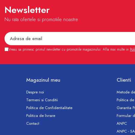
Accesorii
Newsletter
Vase WC
Rezervoare incastrate
Nu rata ofertele si promotiile noastre
Rezervoare, rame WC incastrate si
clapete
Rezervoare si rame incastrate
Clapete rezervoare si accesorii
Vreau sa primesc primul newsletter cu promotiile magazinului. Afla mai multe in
Pol
Climatizare
Ventiloconvectoare
Ventiloconvectoare
Magazinul meu
Clienti
Termostate Accesorii Ventiloconvectoare
Aere conditionate
Despre noi
Metode de
Aer conditionat Monosplit
Termeni si Conditii
Politica de
Aer conditionat Multisplit
Politica de Confidentialitate
Garantia P
Accesorii aer conditionat si ventilatie
Politica de livrare
Formular d
Aer conditionat portabil
Contact
ANPC
Filtrare aer
ANPC - SA