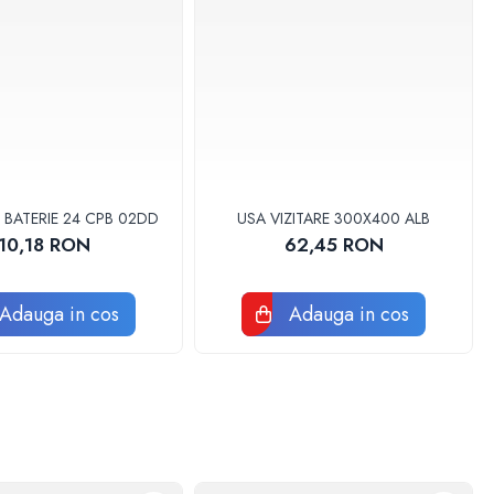
 BATERIE 24 CPB 02DD
USA VIZITARE 300X400 ALB
10,18 RON
62,45 RON
Adauga in cos
Adauga in cos