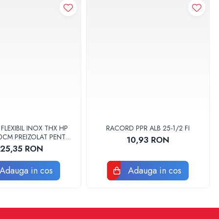
LEXIBIL INOX THX HP
RACORD PPR ALB 25-1/2 FI
 30CM PREIZOLAT PENTRU
10,93 RON
 DE CALDURA - THX
125,35 RON
Adauga in cos
Adauga in cos