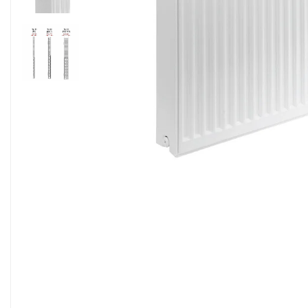
Sisteme filtrare apa Debite Mari
Sisteme filtrare apa In Trepte
Consumabile Statii medii filtrante
Consumabile Statii osmoza
Statii filtrare apa cu medii filtrante
Statii si Sisteme dezinfectie apa
Dedurizatoare Apa
Osmoza inversa rezidential
Accesorii consumabile osmoza
inversa
Ultrafiltrare recomandat pentru
apa de retea
Cartuse si Filtre filtrare apa
Echipamente HORECA
Filtre apa cu purjare