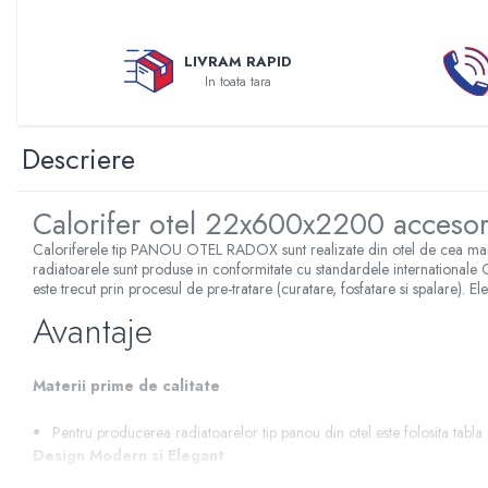
Sterilizatoare UV
Accesorii consumabile sterilizator
LIVRAM RAPID
UV
In toata tara
Carcase Filtre apa
Accesorii consumabile
Descriere
dedurizatoare apa
Incalzire in pardoseala
Calorifer otel 22x600x2200 acceso
Accesorii incalzire in pardoseala
Caloriferele tip PANOU OTEL RADOX sunt realizate din otel de cea mai 
Automatizare incalzire in
radiatoarele sunt produse in conformitate cu standardele internationale 
pardoseala
este trecut prin procesul de pre-tratare (curatare, fosfatare si spalare). Ele
Kituri incalzire in pardoseala
Avantaje
Cutie distribuitor incalzire in
pardoseala
Materii prime de calitate
Distribuitoare incalzire pardoseala
Pentru producerea radiatoarelor tip panou din otel este folosita tabla
Grup amestec si pompare incalzire
Design Modern si Elegant
pardoseala