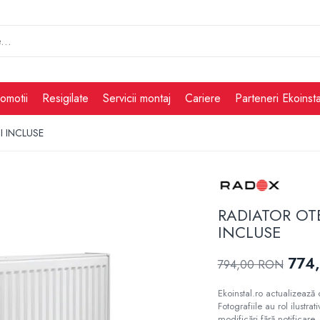
omotii
Resigilate
Servicii montaj
Cariere
Parteneri Ekoinsta
I INCLUSE
RADIATOR OT
INCLUSE
774
794,00 RON
Ekoinstal.ro actualizează 
Fotografiile au rol ilustra
modificări fără notificare, 