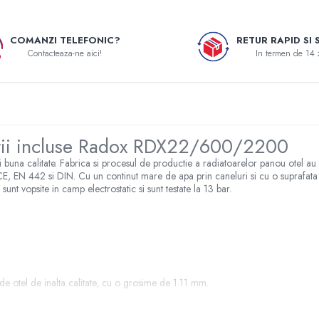
COMANZI TELEFONIC?
RETUR RAPID SI 
Contacteaza-ne aici!
In termen de 14 
rii incluse Radox RDX22/600/2200
buna calitate. Fabrica si procesul de productie a radiatoarelor panou otel
CE, EN 442 si DIN. Cu un continut mare de apa prin caneluri si cu o suprafata 
 sunt vopsite in camp electrostatic si sunt testate la 13 bar.
 de otel de inalta calitate, cu o grosime de 1.11 mm.