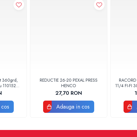
at 360grd,
REDUCTIE 26-20 PEXAL PRESS
RACORD F
ru 110152
HENCO
11/4 FI-FI
POMPA
N
27,70 RON
 cos
Adauga in cos