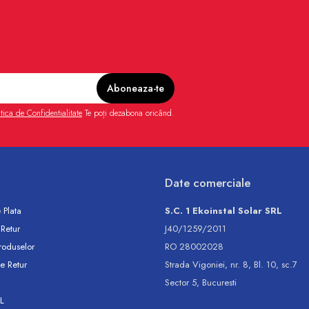
itica de Confidentialitate
Te poți dezabona oricând.
Date comerciale
 Plata
S.C. 1 Ekoinstal Solar SRL
 Retur
J40/1259/2011
roduselor
RO 28002028
e Retur
Strada Vigoniei, nr. 8, Bl. 10, sc.7
Sector 5, Bucuresti
L