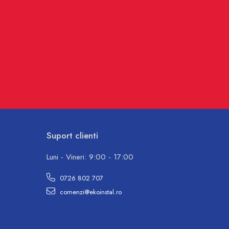
Suport clienti
Luni - Vineri: 9:00 - 17:00
0726 802 707
comenzi@ekoinstal.ro