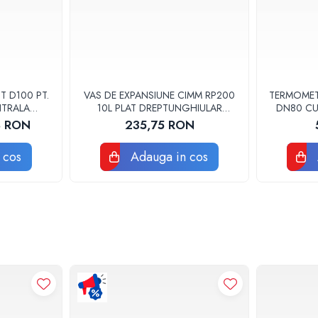
 D100 PT.
VAS DE EXPANSIUNE CIMM RP200
TERMOMET
NTRALA
10L PLAT DREPTUNGHIULAR
DN80 CU
CM9110
8 RON
235,75 RON
 cos
Adauga in cos