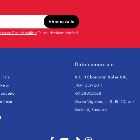
itica de Confidentialitate
Te poți dezabona oricând.
Date comerciale
 Plata
S.C. 1 Ekoinstal Solar SRL
 Retur
J40/1259/2011
roduselor
RO 28002028
e Retur
Strada Vigoniei, nr. 8, Bl. 10, sc.7
Sector 5, Bucuresti
L