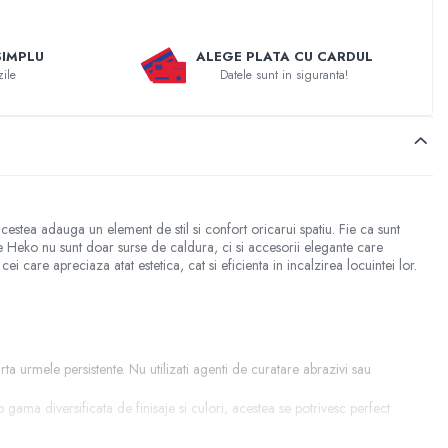
SIMPLU
ALEGE PLATA CU CARDUL
zile
Datele sunt in siguranta!
estea adauga un element de stil si confort oricarui spatiu. Fie ca sunt
ive Heko nu sunt doar surse de caldura, ci si accesorii elegante care
i care apreciaza atat estetica, cat si eficienta in incalzirea locuintei lor.
 urmele persistente. Nu utilizati agenti de curatare abrazivi sau
gama diversificata de finisaje si culori, acestea se potrivesc perfect
a costurilor de incalzire. Ele sunt proiectate pentru a distribui