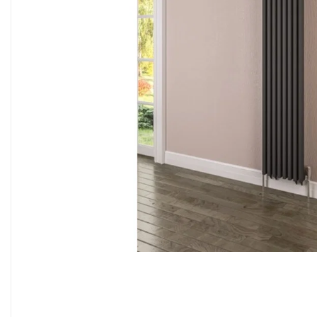
Sisteme filtrare apa Debite Mari
Sisteme filtrare apa In Trepte
Consumabile Statii medii filtrante
Consumabile Statii osmoza
Statii filtrare apa cu medii filtrante
Statii si Sisteme dezinfectie apa
Dedurizatoare Apa
Osmoza inversa rezidential
Accesorii consumabile osmoza
inversa
Ultrafiltrare recomandat pentru
apa de retea
Cartuse si Filtre filtrare apa
Echipamente HORECA
Filtre apa cu purjare