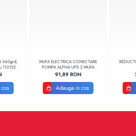
at 360grd,
MUFA ELECTRICA CONECTARE
REDUCTI
ru 110152
POMPA ALPHA UPS 2 MUFA
ELECTRICA GRUNDFOS
N
91,89 RON
 cos
Adauga in cos