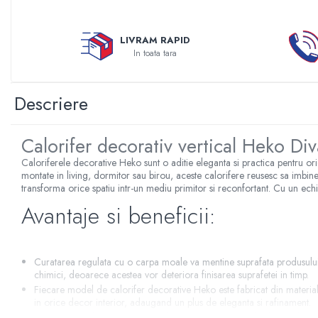
Sterilizatoare UV
Accesorii consumabile sterilizator
LIVRAM RAPID
UV
In toata tara
Carcase Filtre apa
Accesorii consumabile
Descriere
dedurizatoare apa
Incalzire in pardoseala
Calorifer decorativ vertical Heko Di
Accesorii incalzire in pardoseala
Caloriferele decorative Heko sunt o aditie eleganta si practica pentru or
Automatizare incalzire in
montate in living, dormitor sau birou, aceste calorifere reusesc sa imbine 
pardoseala
transforma orice spatiu intr-un mediu primitor si reconfortant. Cu un echili
Kituri incalzire in pardoseala
Avantaje si beneficii:
Cutie distribuitor incalzire in
pardoseala
Distribuitoare incalzire pardoseala
Curatarea regulata cu o carpa moale va mentine suprafata produsului d
chimici, deoarece acestea vor deteriora finisarea suprafetei in timp.
Grup amestec si pompare incalzire
Fiecare model de calorifer decorative Heko este fabricat din materiale 
pardoseala
in orice decor interior, adaugand un plus de eleganta si rafinament.
Datorita tehnologiei moderne folosite in productie, caloriferele decora