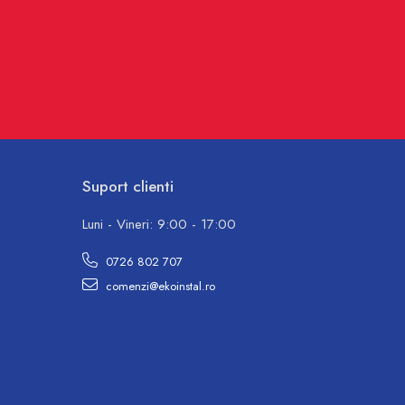
Suport clienti
Luni - Vineri: 9:00 - 17:00
0726 802 707
comenzi@ekoinstal.ro