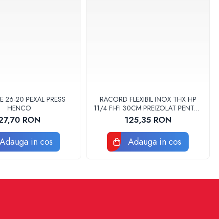
E 26-20 PEXAL PRESS
RACORD FLEXIBIL INOX THX HP
HENCO
11/4 FI-FI 30CM PREIZOLAT PENTRU
POMPA DE CALDURA - THX
27,70 RON
125,35 RON
Adauga in cos
Adauga in cos