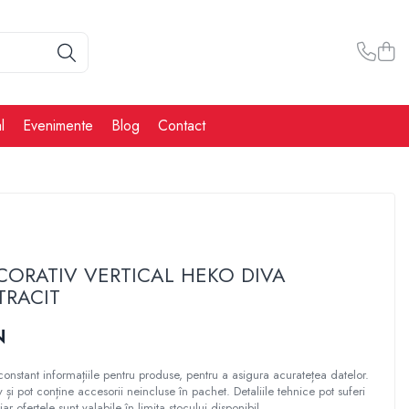
l
Evenimente
Blog
Contact
CORATIV VERTICAL HEKO DIVA
TRACIT
N
constant informațiile pentru produse, pentru a asigura acuratețea datelor.
tiv și pot conține accesorii neincluse în pachet. Detaliile tehnice pot suferi
iar ofertele sunt valabile în limita stocului disponibil.