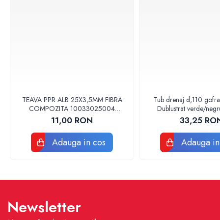
Baterii sanitare
Accesorii baterii
Baterii bucatarie
Baterii lavoar
Baterii cada si dus
Seturi baterii baie
Para palarii furtune de dus
TEAVA PPR ALB 25X3,5MM FIBRA
Tub drenaj d,110 gofr
Baterii bideu
COMPOZITA 10033025004
Dublustrat verde/neg
VALDUOTHERM VALROM
Drainkit
Baterii pisoar
11,00 RON
33,25 RO
Chiuvete si lavoare
Adauga in cos
Adauga in
Lavoare baie
Chiuvete Bucatarie
Accesorii chiuvete si lavoare
Obiecte sanitare persoane cu
dizabilitati
Newsletter
Baterii sanitare