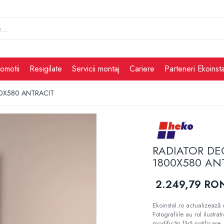
omotii
Resigilate
Servicii montaj
Cariere
Parteneri Ekoinsta
00X580 ANTRACIT
RADIATOR DE
1800X580 AN
2.249,79 RO
Ekoinstal.ro actualizează 
Fotografiile au rol ilustra
modificări fără notificare, 