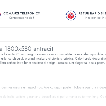
COMANZI TELEFONIC?
RETUR RAPID SI 
Contacteaza-ne aici!
In termen de 14 
va 1800x580 antracit
ice locuinta. Cu un design contemporan si o varietate de modele disponibile, ac
utilul cu placutul, oferind incalzire eficienta si estetica. Caloriferele decorat
bru perfect intre functionalitate si design, acestea sunt alegerea ideala pentru ce
umneavoastra un aspect nou. Apa cu sapun poate fi folosita pentru a indeparta
de inalta calitate, garantand durabilitate si performanta pe termen lung. Cu o 
tive Heko sunt eficiente din punct de vedere energetic, contribuind la reducere