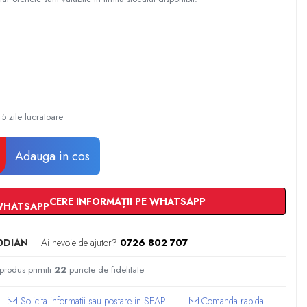
5 zile lucratoare
Adauga in cos
CERE INFORMAȚII PE WHATSAPP
0DIAN
Ai nevoie de ajutor?
0726 802 707
 produs primiti
22
puncte de fidelitate
Comanda rapida