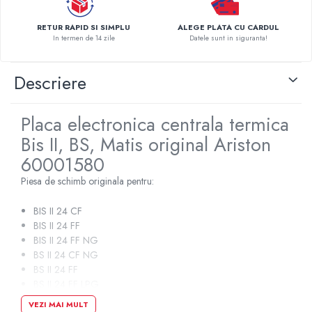
Pompe de caldura
RETUR RAPID SI SIMPLU
ALEGE PLATA CU CARDUL
Centrale peleti lemn
In termen de 14 zile
Datele sunt in siguranta!
Descriere
Placa electronica centrala termica
Bis II, BS, Matis original Ariston
60001580
Piesa de schimb originala pentru:
BIS II 24 CF
BIS II 24 FF
BIS II 24 FF NG
BS II 24 CF NG
BS II 24 FF
BS II 24 FF LPG
MATIS 24 CF LPG
VEZI MAI MULT