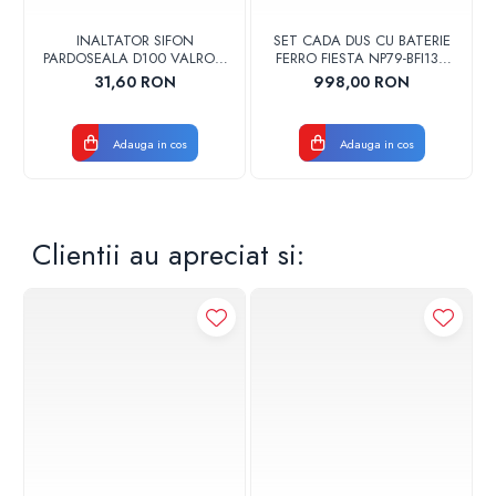
INALTATOR SIFON
SET CADA DUS CU BATERIE
PARDOSEALA D100 VALROM
FERRO FIESTA NP79-BFI13U
17001900004
CROM
31,60 RON
998,00 RON
Adauga in cos
Adauga in cos
Clientii au apreciat si: