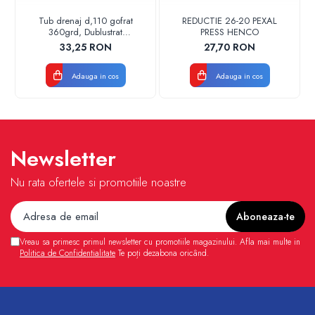
Tub drenaj d,110 gofrat
REDUCTIE 26-20 PEXAL
360grd, Dublustrat
PRESS HENCO
verde/negru 110152 Drainkit
33,25 RON
27,70 RON
Adauga in cos
Adauga in cos
Newsletter
Nu rata ofertele si promotiile noastre
Vreau sa primesc primul newsletter cu promotiile magazinului. Afla mai multe in
Politica de Confidentialitate
Te poți dezabona oricând.