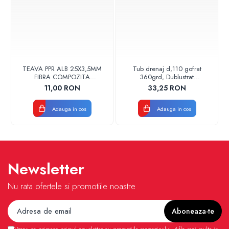
TEAVA PPR ALB 25X3,5MM
Tub drenaj d,110 gofrat
FIBRA COMPOZITA
360grd, Dublustrat
10033025004
verde/negru 110152 Drainkit
11,00 RON
33,25 RON
VALDUOTHERM VALROM
Adauga in cos
Adauga in cos
Newsletter
Nu rata ofertele si promotiile noastre