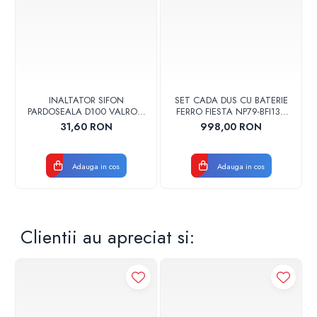
INALTATOR SIFON
SET CADA DUS CU BATERIE
PARDOSEALA D100 VALROM
FERRO FIESTA NP79-BFI13U
17001900004
CROM
31,60 RON
998,00 RON
Adauga in cos
Adauga in cos
Clientii au apreciat si: