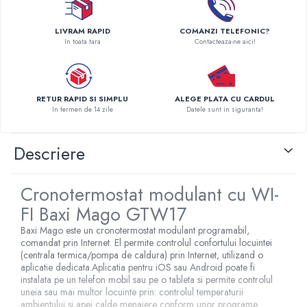
Pompe de caldura
LIVRAM RAPID
COMANZI TELEFONIC?
Centrale peleti lemn
In toata tara
Contacteaza-ne aici!
RETUR RAPID SI SIMPLU
ALEGE PLATA CU CARDUL
In termen de 14 zile
Datele sunt in siguranta!
Descriere
Cronotermostat modulant cu WI-
FI Baxi Mago GTW17
Baxi Mago este un cronotermostat modulant programabil,
comandat prin Internet. El permite controlul confortului locuintei
(centrala termica/pompa de caldura) prin Internet, utilizand o
aplicatie dedicata.Aplicatia pentru iOS sau Android poate fi
instalata pe un telefon mobil sau pe o tableta si permite controlul
uneia sau mai multor locuinte prin: controlul temperaturii
ambientului si apei calde menajere conform unor programe