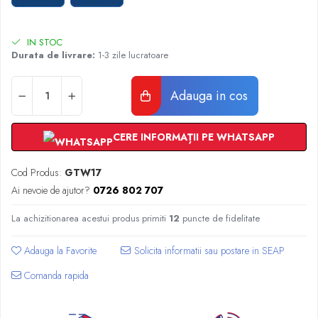
Radiatoare Otel Vogel&Noot
Radiatoare Otel Korado
Radiatoare de Baie Purmo Banga
IN STOC
Durata de livrare:
1-3 zile lucratoare
Automatizare Termostate
Detectoare
Adauga in cos
Termostate centrala ambient
Detectoare de gaz si electrovalve
Detectoare de inundatie
CERE INFORMAȚII PE WHATSAPP
Automatizari centrala termica
Stabilizatoare de tensiune
Cod Produs:
GTW17
Panouri solare apa calda
Ai nevoie de ajutor?
0726 802 707
Accesorii panouri solare apa calda
La achizitionarea acestui produs primiti
12
puncte de fidelitate
Kituri panouri solare apa calda
Panouri solare nepresurizate
Adauga la Favorite
Automatizari panouri solare
Comanda rapida
Teava flexibila inox si fitinguri panouri
solare
Grupuri de pompare panouri solare