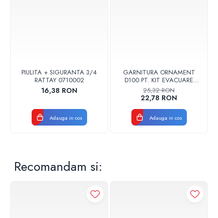
Luna Platinum+
Nuvola Platinum+
Power 32
Specificatii tehnice
PIULITA + SIGURANTA 3/4
GARNITURA ORNAMENT
Alimentare: 24 V
RATTAY 0710002
D100 PT. KIT EVACUARE
CENTRALA FGGE100
Consum: 1.5 W
16,38 RON
25,32 RON
22,78 RON
Cablu conectare: 50 m maxim
Rezistenta cablu: 2 x 5 ohm
Adauga in cos
Adauga in cos
Interval masurabil temperatura ambient: 5 - 60 °C
Recomandam si: