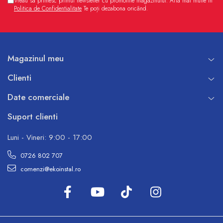
Vreau sa primesc primul newsletter cu promotiile magazinului. Afla mai multe in
Politica de Confidentialitate
Te poți dezabona oricând.
Magazinul meu
Clienti
Date comerciale
Suport clienti
Luni - Vineri: 9:00 - 17:00
0726 802 707
comenzi@ekoinstal.ro