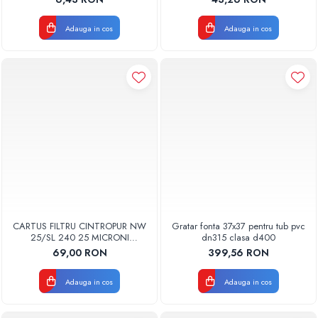
BUC
Adauga in cos
Adauga in cos
CARTUS FILTRU CINTROPUR NW
Gratar fonta 37x37 pentru tub pvc
25/SL 240 25 MICRONI
dn315 clasa d400
MANSOANE FILTRARE SET 5BUC
69,00 RON
399,56 RON
Adauga in cos
Adauga in cos