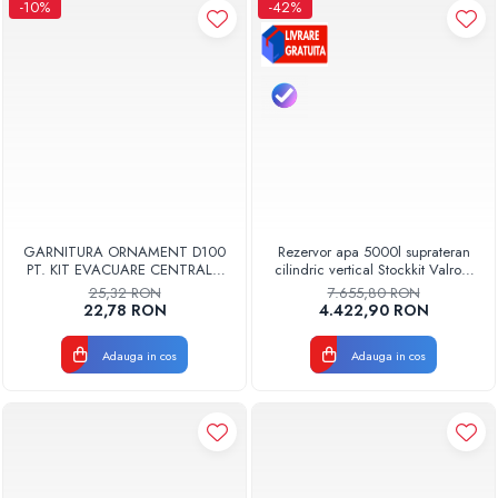
-10%
-42%
GARNITURA ORNAMENT D100
Rezervor apa 5000l suprateran
PT. KIT EVACUARE CENTRALA
cilindric vertical Stockkit Valrom
FGGE100
49020150000
25,32 RON
7.655,80 RON
22,78 RON
4.422,90 RON
Adauga in cos
Adauga in cos