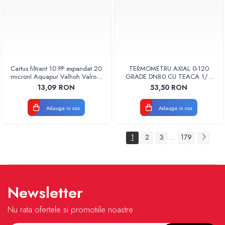
Cartus filtrant 10 PP expandat 20
TERMOMETRU AXIAL 0-120
micronI Aquapur Valhoh Valrom
GRADE DN80 CU TEACA 1/2
AQUA07000110020
TB80-100 FIMET
13,09 RON
53,50 RON
Adauga in cos
Adauga in cos
1
2
3
179
...
Newsletter
Nu rata ofertele si promotiile noastre