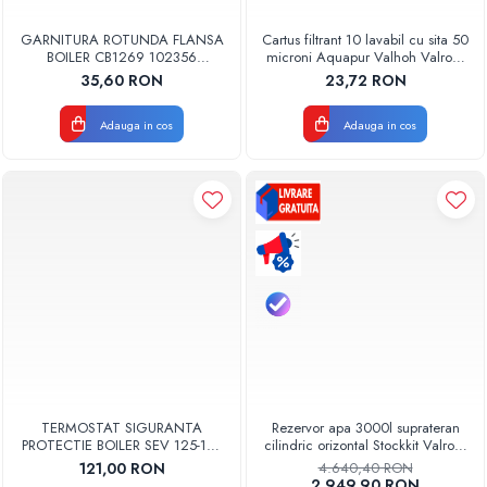
GARNITURA ROTUNDA FLANSA
Cartus filtrant 10 lavabil cu sita 50
BOILER CB1269 102356
microni Aquapur Valhoh Valrom
ORIGINAL TESY
AQUA07000310050
35,60 RON
23,72 RON
Adauga in cos
Adauga in cos
TERMOSTAT SIGURANTA
Rezervor apa 3000l suprateran
PROTECTIE BOILER SEV 125-150
cilindric orizontal Stockkit Valrom
ISEA 46301060 ORIGINAL
49013000001
121,00 RON
4.640,40 RON
FERROLI
2.949,90 RON