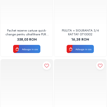
Pachet rezerve cartuse quick-
PIULITA + SIGURANTA 3/4
change pentru ultrafiltrare PUR4
RATTAY 0710002
Aquapur Valhoh Valrom
358,05 RON
16,38 RON
Adauga in cos
Adauga in cos