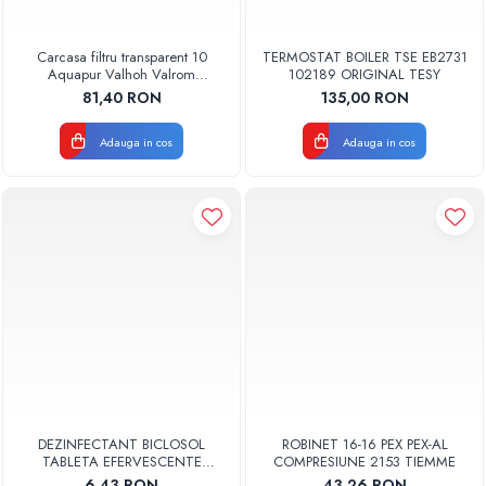
Carcasa filtru transparent 10
TERMOSTAT BOILER TSE EB2731
Aquapur Valhoh Valrom
102189 ORIGINAL TESY
AQUA00110001032
81,40 RON
135,00 RON
Adauga in cos
Adauga in cos
DEZINFECTANT BICLOSOL
ROBINET 16-16 PEX PEX-AL
TABLETA EFERVESCENTE
COMPRESIUNE 2153 TIEMME
CLORAMINA TABLETA CLOR 10
6,43 RON
43,26 RON