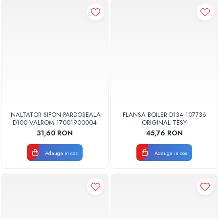
INALTATOR SIFON PARDOSEALA
FLANSA BOILER D134 107736
D100 VALROM 17001900004
ORIGINAL TESY
31,60 RON
45,76 RON
Adauga in cos
Adauga in cos