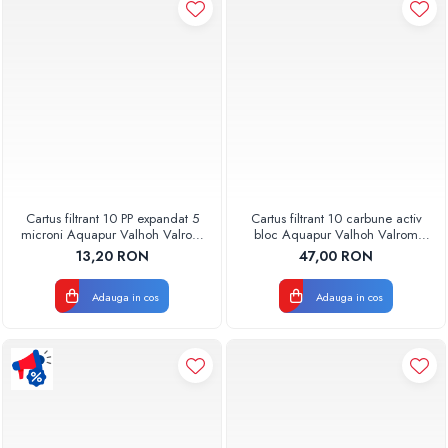
Pompe de caldura
Centrale peleti lemn
Cartus filtrant 10 PP expandat 5
Cartus filtrant 10 carbune activ
microni Aquapur Valhoh Valrom
bloc Aquapur Valhoh Valrom
AQUA07100110005
AQUA07010410000
13,20 RON
47,00 RON
Adauga in cos
Adauga in cos