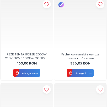
REZISTENTA BOILER 2000W
Pachet consumabile osmoza
230V P8275 107364 ORIGINAL
inversa cu 6 cartuse
TESY
163,00 RON
336,05 RON
Adauga in cos
Adauga in cos