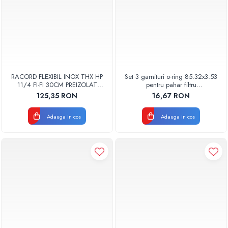
RACORD FLEXIBIL INOX THX HP
Set 3 garnituri o-ring 85.32x3.53
11/4 FI-FI 30CM PREIZOLAT
pentru pahar filtru
PENTRU POMPA DE CALDURA -
AQUA06030000000
125,35 RON
16,67 RON
THX
Adauga in cos
Adauga in cos