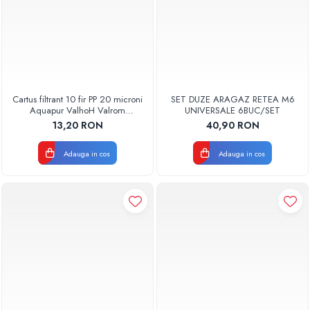
Cartus filtrant 10 fir PP 20 microni
SET DUZE ARAGAZ RETEA M6
Aquapur ValhoH Valrom
UNIVERSALE 6BUC/SET
AQUA07000210020
13,20 RON
40,90 RON
Adauga in cos
Adauga in cos