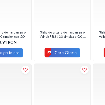
zare-demanganizare
Statie deferizare-demanganizare
Stat
0 simplex can Q0,5
Valhoh FEMN 30 simplex p Q0,5
Val
mc/h
mc/h
8,91 RON
uga in cos
Cere Oferta