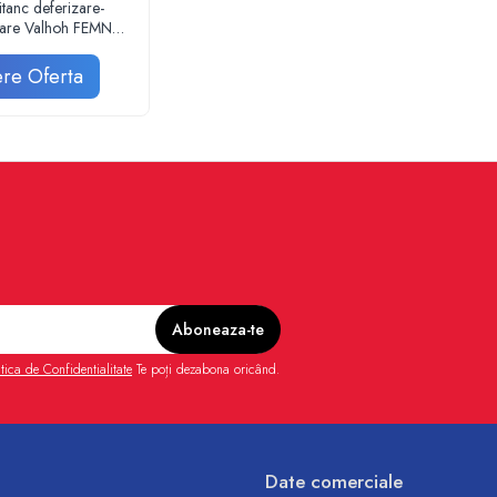
itanc deferizare-
are Valhoh FEMN
TI p Q12,5 mc/h
re Oferta
itica de Confidentialitate
Te poți dezabona oricând.
Date comerciale