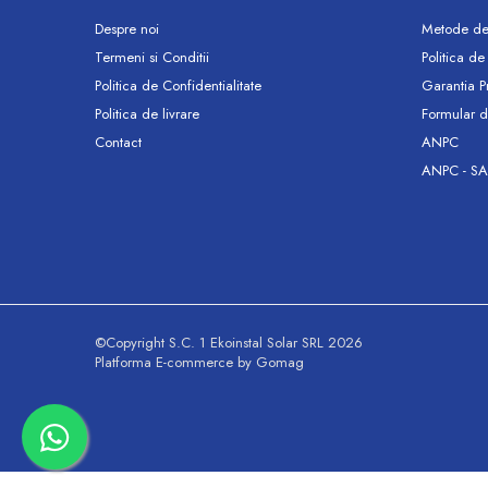
Tevi si fitinguri negre pentru gaz sau
instalatii termice
Despre noi
Metode de
Tevi pex, multistrat pexal, pert
Termeni si Conditii
Politica de
Coturi, teuri, mufe, prelungitoare fitinguri
Politica de Confidentialitate
Garantia P
alama
Politica de livrare
Formular d
Fitinguri: PPSU, Pex, Pexal, Multistrat
Contact
ANPC
Tevi Cupru Fitinguri Cupru Accesorii
ANPC - SA
lipire
Fose Septice, Separatoare de
Grasimi
Pompe si Vase Expansiune
Pompe recirculare incalzire si apa calda
Pompe si Hidrofoare
©Copyright S.C. 1 Ekoinstal Solar SRL 2026
Piese Pompe si Hidrofoare
Platforma E-commerce by Gomag
Vase expansiune
Pompe Submersibile
Pompe ape uzate
Canalizare interioara si exterioara