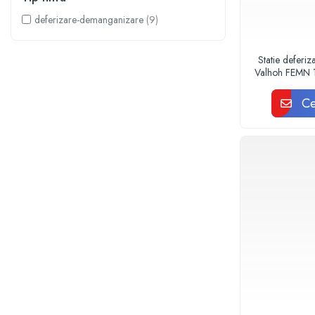
Sterilizatoare UV
deferizare-demanganizare
(9)
Accesorii consumabile sterilizator
UV
Statie deferi
Carcase Filtre apa
Valhoh FEMN 
Accesorii consumabile
Ce
dedurizatoare apa
Incalzire in pardoseala
Accesorii incalzire in pardoseala
Automatizare incalzire in
pardoseala
Kituri incalzire in pardoseala
Cutie distribuitor incalzire in
pardoseala
Distribuitoare incalzire pardoseala
Grup amestec si pompare incalzire
pardoseala