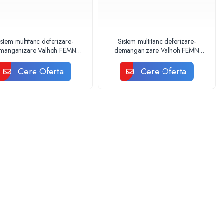
istem multitanc deferizare-
Sistem multitanc deferizare-
manganizare Valhoh FEMN
demanganizare Valhoh FEMN
x150 MULTI p Q7,5 mc/h
4x150 MULTI p Q10,0 mc/h
Cere Oferta
Cere Oferta