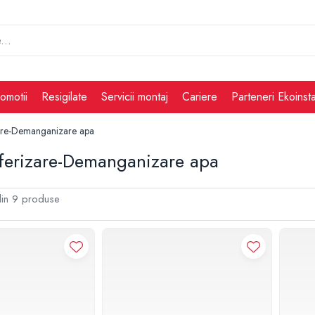
omotii
Resigilate
Servicii montaj
Cariere
Parteneri Ekoinsta
zare-Demanganizare apa
eferizare-Demanganizare apa
in
9
produse