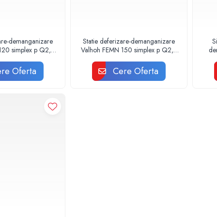
zare-demanganizare
Statie deferizare-demanganizare
S
120 simplex p Q2,0
Valhoh FEMN 150 simplex p Q2,5
de
mc/h
mc/h
3
re Oferta
Cere Oferta