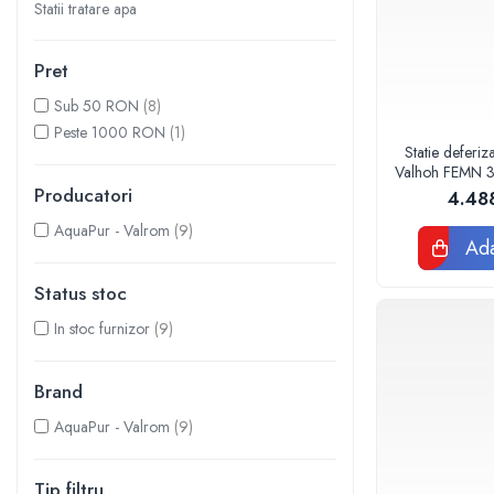
Statii tratare apa
Sisteme filtrare apa Debite Mari
Sisteme filtrare apa In Trepte
Pret
Consumabile Statii medii filtrante
Sub 50 RON
(8)
Consumabile Statii osmoza
Peste 1000 RON
(1)
Statie deferi
Statii filtrare apa cu medii filtrante
Valhoh FEMN 3
Statii si Sisteme dezinfectie apa
Producatori
4.48
Dedurizatoare Apa
AquaPur - Valrom
(9)
Ada
Osmoza inversa rezidential
Status stoc
Accesorii consumabile osmoza
inversa
In stoc furnizor
(9)
Ultrafiltrare recomandat pentru
apa de retea
Brand
Cartuse si Filtre filtrare apa
AquaPur - Valrom
(9)
Echipamente HORECA
Filtre apa cu purjare
Tip filtru