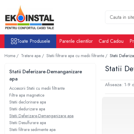
Toate Produsele
Cabina put rezervoare apa alimentare
apa
Toate Produsele
Parerile clientilor
Card Cadou
Pr
Rezervoare Stocare apa Valpurio
Camin pentru put de apa
Home /
Tratare apa /
Statii filtrare apa cu medii filtrante /
Statii Deferi
Rezervoare de apă potabilă și
Statii D
pluvială, bazine pentru stocare și
Statii Deferizare-Demanganizare
irigații
apa
Sisteme-Rezervoare ioni argint
Afiseaza:
1-
9
d
Accesorii Statii cu medii filtrante
Accesorii cabine put rezervoare
apa
Filtre apa magnetice
Statii declorinare apa
Tratare apa
Statii dedurizare apa
Accesorii Filtre apa
Statii Deferizare-Demanganizare apa
Accesorii Statii osmoza
Statii Desulfurare apa
Statii filtrare sedimente apa
Statii osmoza industriale