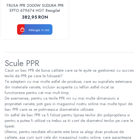
TRUSA PPR 2000W SUDURA PPR
EPTO 679674 HGT Resigilat
382,95 RON
Adauga in cos
Scule PPR
Cauti un bac PPR de buna calitate care sa te ajute sa gestionezi cu succes
tevile de PPR pe care le folosesti?
Te asteptam cu mai multe astfel de produse, care au suprafata exterioara
din materiale variate, inclusiv acoperita cu teflon astfel incat sa
functioneze pentru cat mai mult timp.
De asemenea, pentru ca tevile PPR vin cu mai multe dimensiuni si
proprietati variate, poti gasi in magazinul nostru online mai multe tipuri de
bac PPR care sa se potriveasca diametrelor utilizate.
Un astfel de bac PPR va fi folosit pentru lipirea tevilor din polipropilena si
pentru a putea fi utilizat va trebui sa tii cont de diametrul tevilor pe care le
lipesti.
Ulterior, pentru rezultate eficiente este bine sa alegi doar produse de
calitate, asa cum sunt cele din magazinul nostru online, care garanteaza