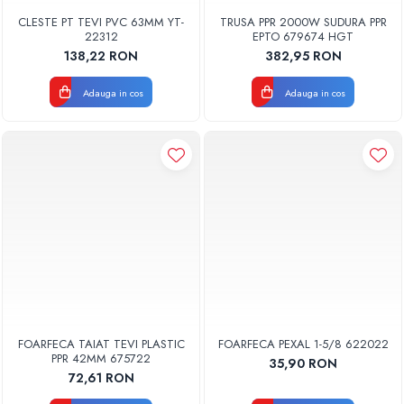
Radiatoare Otel Vogel&Noot
Clapete rezervoare si accesorii
CLESTE PT TEVI PVC 63MM YT-
TRUSA PPR 2000W SUDURA PPR
Radiatoare Otel Korado
22312
EPTO 679674 HGT
Radiatoare de Baie Purmo Banga
138,22 RON
382,95 RON
Automatizare Termostate
Detectoare
Adauga in cos
Adauga in cos
Termostate centrala ambient
Detectoare de gaz si electrovalve
Detectoare de inundatie
Automatizari centrala termica
Stabilizatoare de tensiune
Panouri solare apa calda
Accesorii panouri solare apa calda
Kituri panouri solare apa calda
Panouri solare nepresurizate
Automatizari panouri solare
FOARFECA TAIAT TEVI PLASTIC
FOARFECA PEXAL 1-5/8 622022
PPR 42MM 675722
Teava flexibila inox si fitinguri panouri
35,90 RON
72,61 RON
solare
Grupuri de pompare panouri solare