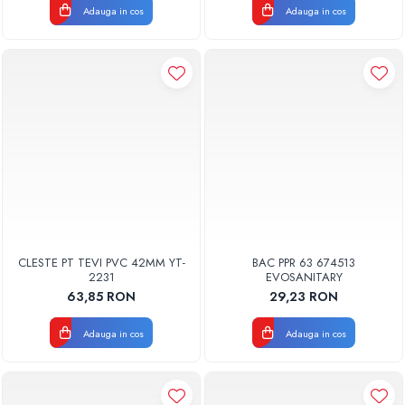
Adauga in cos
Adauga in cos
Pompe de caldura
Centrale peleti lemn
CLESTE PT TEVI PVC 42MM YT-
BAC PPR 63 674513
2231
EVOSANITARY
63,85 RON
29,23 RON
Adauga in cos
Adauga in cos