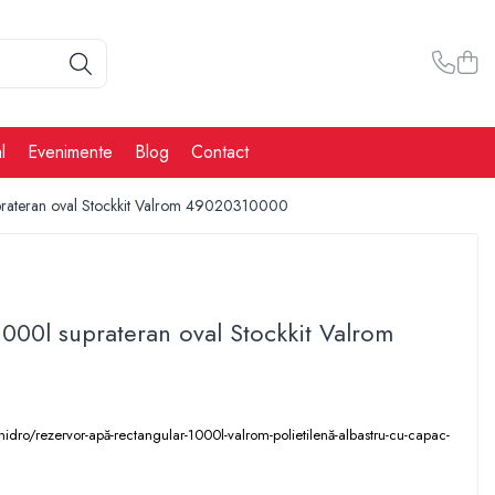
l
Evenimente
Blog
Contact
prateran oval Stockkit Valrom 49020310000
000l suprateran oval Stockkit Valrom
hidro/rezervor-apă-rectangular-1000l-valrom-polietilenă-albastru-cu-capac-