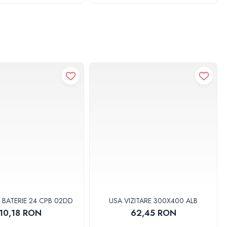
bila a peretilor si deteriorarea rezervorului.
siune peste cea normala de utilizare;
luctuatiile nivelului lichidului din rezervor;
 BATERIE 24 CPB 02DD
USA VIZITARE 300X400 ALB
10,18 RON
62,45 RON