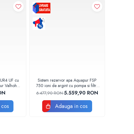
 PUR4 UF cu
Sistem rezervor apa Aquapur FSP
pur Valhoh
750 ioni de argint cu pompa si filtre
bteran. (Nu se recomanda ingroparea acestui tip de rezervor apa.) Pentru re
411121
Aquapur Valhoh Valrom
ON
5.559,90 RON
6.477,90 RON
litri
 cos
Adauga in cos
cedeul de formare rotationala (rotomoulding).