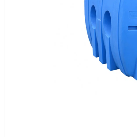
Sisteme filtrare apa Debite Mari
Sisteme filtrare apa In Trepte
Consumabile Statii medii filtrante
Consumabile Statii osmoza
Statii filtrare apa cu medii filtrante
Statii si Sisteme dezinfectie apa
Dedurizatoare Apa
Osmoza inversa rezidential
Accesorii consumabile osmoza
inversa
Ultrafiltrare recomandat pentru
apa de retea
Cartuse si Filtre filtrare apa
Echipamente HORECA
Filtre apa cu purjare