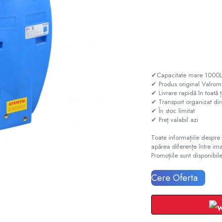
✔Capacitate mare 1000L –
✔ Produs original Valr
✔ Livrare rapidă în toată
✔ Transport organizat dir
✔ În stoc limitat
✔ Preț valabil azi
Toate informațiile despre 
apărea diferențe între ima
Promoțiile sunt disponibile
Cere Oferta