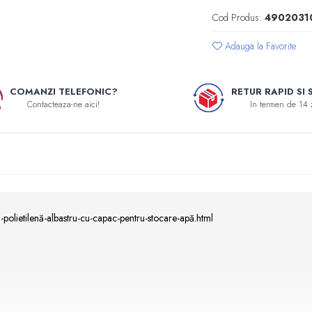
Cod Produs:
4902031
Adauga la Favorite
COMANZI TELEFONIC?
RETUR RAPID SI 
Contacteaza-ne aici!
In termen de 14 
polietilenă-albastru-cu-capac-pentru-stocare-apă.html