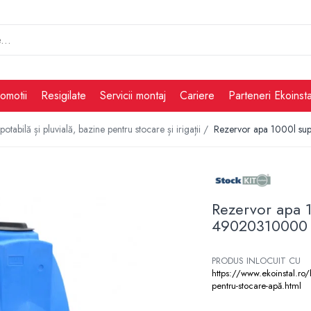
omotii
Resigilate
Servicii montaj
Cariere
Parteneri Ekoinsta
tabilă și pluvială, bazine pentru stocare și irigații /
Rezervor apa 1000l su
Rezervor apa 1
49020310000
PRODUS INLOCUIT CU
https://www.ekoinstal.ro/
pentru-stocare-apă.html