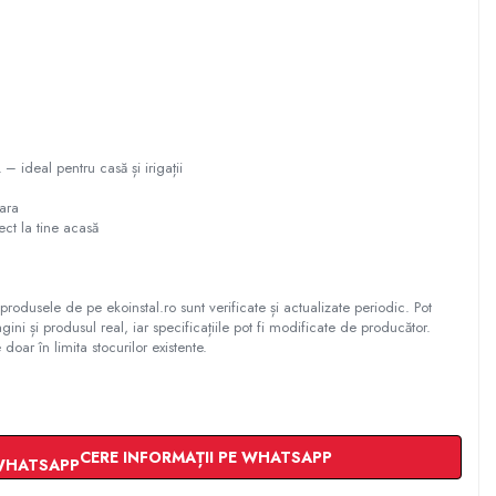
 ideal pentru casă și irigații
om
 țara
ect la tine acasă
produsele de pe ekoinstal.ro sunt verificate și actualizate periodic. Pot
gini și produsul real, iar specificațiile pot fi modificate de producător.
 doar în limita stocurilor existente.
CERE INFORMAȚII PE WHATSAPP