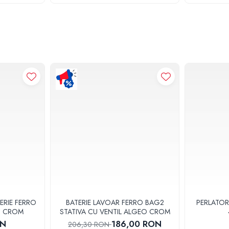
torita incarcarii/descarcarii lichidului. Acestea pot duce la o indoire impercepti
efectare a sistemului de inchidere a alimentarii supunerea rezervorului la pre
iminarea aerului pentru mentinerea valorii presiunii atmosferice, indiferent de f
larea cu apa si detergent.
i agresivi, cum ar fi in special produse petroliere, acizi sau baze concentrate.
 STOCKKIT VALROM COD: 49000010200
ERIE FERRO
BATERIE LAVOAR FERRO BAG2
PERLATOR
3U CROM
STATIVA CU VENTIL ALGEO CROM
ON
186,00 RON
206,30 RON