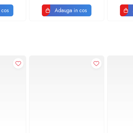
 cos
Adauga in cos