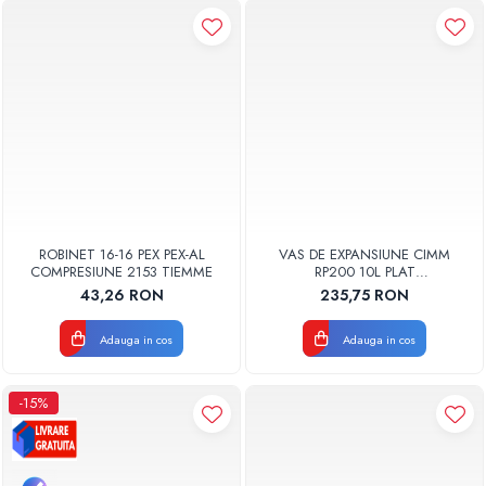
ROBINET 16-16 PEX PEX-AL
VAS DE EXPANSIUNE CIMM
COMPRESIUNE 2153 TIEMME
RP200 10L PLAT
DREPTUNGHIULAR CM9110
43,26 RON
235,75 RON
Adauga in cos
Adauga in cos
-15%