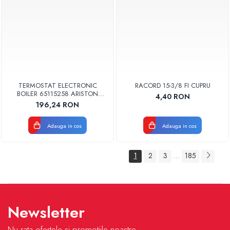
TERMOSTAT ELECTRONIC
RACORD 15-3/8 FI CUPRU
BOILER 65115258 ARISTON
4,40 RON
ORIGINAL
196,24 RON
Adauga in cos
Adauga in cos
1
2
3
185
...
Newsletter
Nu rata ofertele si promotiile noastre