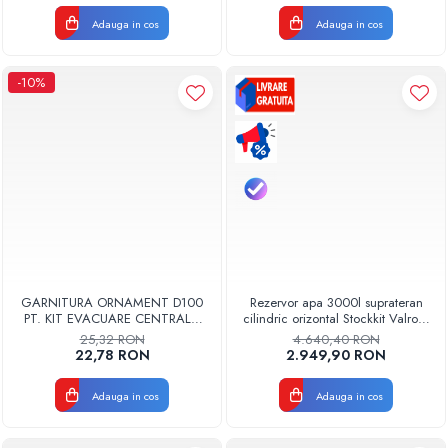
Adauga in cos
Adauga in cos
-10%
GARNITURA ORNAMENT D100
Rezervor apa 3000l suprateran
PT. KIT EVACUARE CENTRALA
cilindric orizontal Stockkit Valrom
FGGE100
49013000001
25,32 RON
4.640,40 RON
22,78 RON
2.949,90 RON
Adauga in cos
Adauga in cos