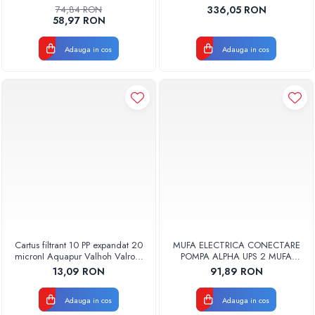
PENTRU CURATAREA
74,84 RON
336,05 RON
APARATELOR DE AER
58,97 RON
CONDITIONAT
CLINETPLUS0600
Adauga in cos
Adauga in cos
Cartus filtrant 10 PP expandat 20
MUFA ELECTRICA CONECTARE
micronI Aquapur Valhoh Valrom
POMPA ALPHA UPS 2 MUFA
AQUA07000110020
ELECTRICA GRUNDFOS
13,09 RON
91,89 RON
Adauga in cos
Adauga in cos