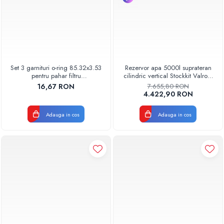
Set 3 garnituri o-ring 85.32x3.53
Rezervor apa 5000l suprateran
pentru pahar filtru
cilindric vertical Stockkit Valrom
AQUA06030000000
49020150000
16,67 RON
7.655,80 RON
4.422,90 RON
Adauga in cos
Adauga in cos