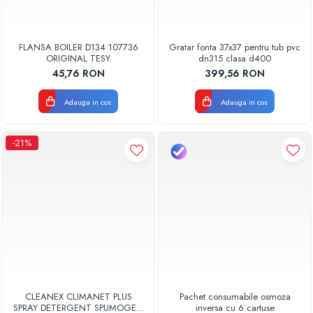
FLANSA BOILER D134 107736
Gratar fonta 37x37 pentru tub pvc
ORIGINAL TESY
dn315 clasa d400
45,76 RON
399,56 RON
Adauga in cos
Adauga in cos
-21%
CLEANEX CLIMANET PLUS
Pachet consumabile osmoza
SPRAY DETERGENT SPUMOGEN
inversa cu 6 cartuse