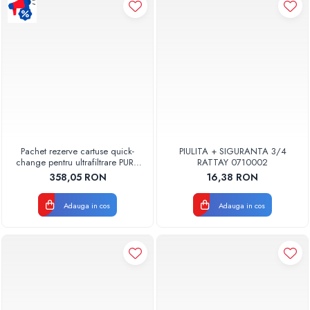
Pompe de caldura
Centrale peleti lemn
Pachet rezerve cartuse quick-
PIULITA + SIGURANTA 3/4
change pentru ultrafiltrare PUR4
RATTAY 0710002
Aquapur Valhoh Valrom
358,05 RON
16,38 RON
Adauga in cos
Adauga in cos