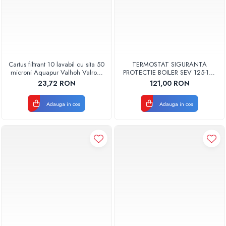
Cartus filtrant 10 lavabil cu sita 50
TERMOSTAT SIGURANTA
microni Aquapur Valhoh Valrom
PROTECTIE BOILER SEV 125-150
AQUA07000310050
ISEA 46301060 ORIGINAL
23,72 RON
121,00 RON
FERROLI
Adauga in cos
Adauga in cos