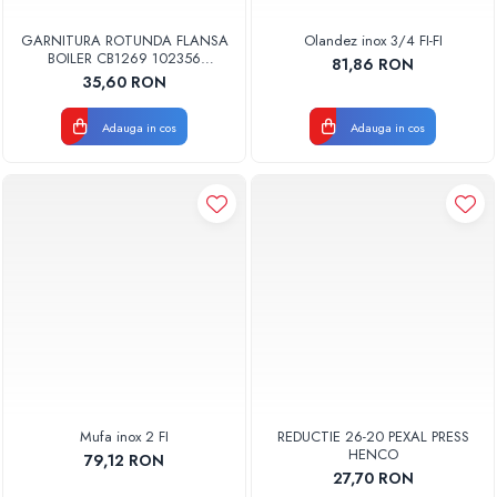
GARNITURA ROTUNDA FLANSA
Olandez inox 3/4 FI-FI
BOILER CB1269 102356
81,86 RON
ORIGINAL TESY
35,60 RON
Adauga in cos
Adauga in cos
Mufa inox 2 FI
REDUCTIE 26-20 PEXAL PRESS
HENCO
79,12 RON
27,70 RON