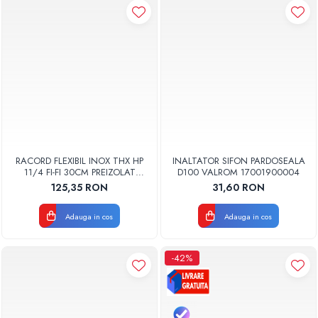
RACORD FLEXIBIL INOX THX HP
INALTATOR SIFON PARDOSEALA
11/4 FI-FI 30CM PREIZOLAT
D100 VALROM 17001900004
PENTRU POMPA DE CALDURA -
125,35 RON
31,60 RON
THX
Adauga in cos
Adauga in cos
-42%