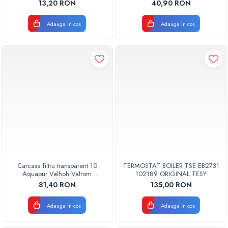
AQUA07000210020
13,20 RON
40,90 RON
Adauga in cos
Adauga in cos
Carcasa filtru transparent 10
TERMOSTAT BOILER TSE EB2731
Aquapur Valhoh Valrom
102189 ORIGINAL TESY
AQUA00110001032
81,40 RON
135,00 RON
Adauga in cos
Adauga in cos