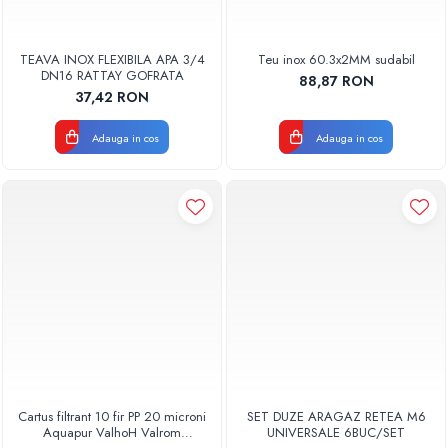
TEAVA INOX FLEXIBILA APA 3/4
Teu inox 60.3x2MM sudabil
DN16 RATTAY GOFRATA
88,87 RON
37,42 RON
Adauga in cos
Adauga in cos
Cartus filtrant 10 fir PP 20 microni
SET DUZE ARAGAZ RETEA M6
Aquapur ValhoH Valrom
UNIVERSALE 6BUC/SET