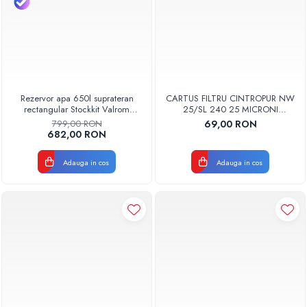
Rezervor apa 650l suprateran
CARTUS FILTRU CINTROPUR NW
rectangular Stockkit Valrom
25/SL 240 25 MICRONI
49030650001
MANSOANE FILTRARE SET 5BUC
799,00 RON
69,00 RON
682,00 RON
Adauga in cos
Adauga in cos