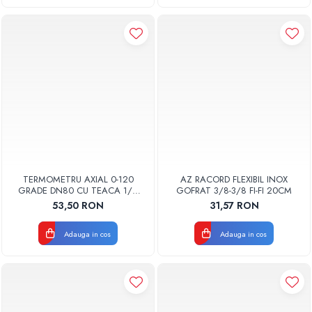
TERMOMETRU AXIAL 0-120
AZ RACORD FLEXIBIL INOX
GRADE DN80 CU TEACA 1/2
GOFRAT 3/8-3/8 FI-FI 20CM
TB80-100 FIMET
53,50 RON
31,57 RON
Adauga in cos
Adauga in cos