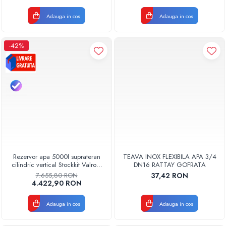
Adauga in cos
Adauga in cos
-42%
Rezervor apa 5000l suprateran
TEAVA INOX FLEXIBILA APA 3/4
cilindric vertical Stockkit Valrom
DN16 RATTAY GOFRATA
49020150000
7.655,80 RON
37,42 RON
4.422,90 RON
Adauga in cos
Adauga in cos