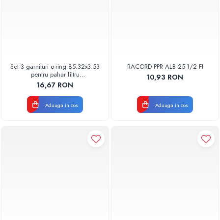
Set 3 garnituri o-ring 85.32x3.53
RACORD PPR ALB 25-1/2 FI
pentru pahar filtru
10,93 RON
AQUA06030000000
16,67 RON
Adauga in cos
Adauga in cos