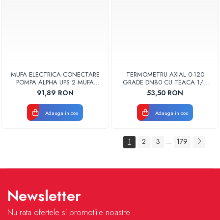
MUFA ELECTRICA CONECTARE
TERMOMETRU AXIAL 0-120
POMPA ALPHA UPS 2 MUFA
GRADE DN80 CU TEACA 1/2
ELECTRICA GRUNDFOS
TB80-100 FIMET
91,89 RON
53,50 RON
Adauga in cos
Adauga in cos
1
2
3
179
...
Newsletter
Nu rata ofertele si promotiile noastre