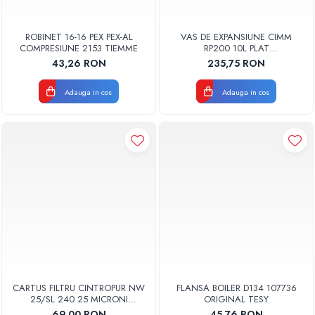
ROBINET 16-16 PEX PEX-AL
VAS DE EXPANSIUNE CIMM
COMPRESIUNE 2153 TIEMME
RP200 10L PLAT
DREPTUNGHIULAR CM9110
43,26 RON
235,75 RON
Adauga in cos
Adauga in cos
CARTUS FILTRU CINTROPUR NW
FLANSA BOILER D134 107736
25/SL 240 25 MICRONI
ORIGINAL TESY
MANSOANE FILTRARE SET 5BUC
69,00 RON
45,76 RON