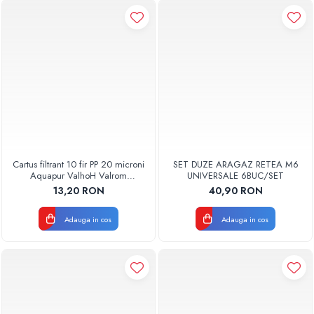
Cartus filtrant 10 fir PP 20 microni
SET DUZE ARAGAZ RETEA M6
Aquapur ValhoH Valrom
UNIVERSALE 6BUC/SET
AQUA07000210020
13,20 RON
40,90 RON
Adauga in cos
Adauga in cos