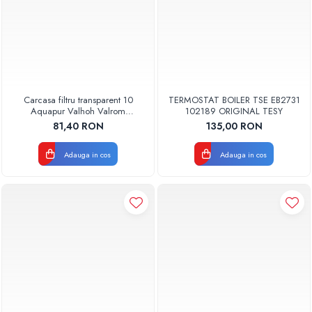
Carcasa filtru transparent 10
TERMOSTAT BOILER TSE EB2731
Aquapur Valhoh Valrom
102189 ORIGINAL TESY
AQUA00110001032
81,40 RON
135,00 RON
Adauga in cos
Adauga in cos