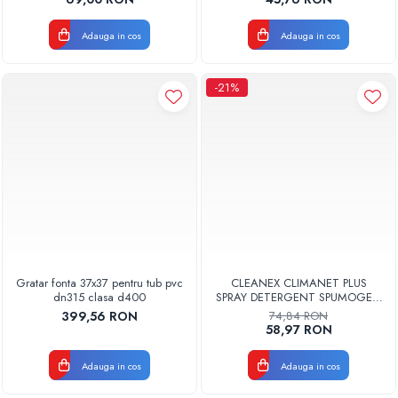
Adauga in cos
Adauga in cos
-21%
Gratar fonta 37x37 pentru tub pvc
CLEANEX CLIMANET PLUS
dn315 clasa d400
SPRAY DETERGENT SPUMOGEN
PENTRU CURATAREA
399,56 RON
74,84 RON
APARATELOR DE AER
58,97 RON
CONDITIONAT
CLINETPLUS0600
Adauga in cos
Adauga in cos