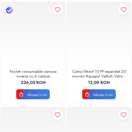
Pachet consumabile osmoza
Cartus filtrant 10 PP expandat 20
inversa cu 6 cartuse
micronI Aquapur Valhoh Valrom
AQUA07000110020
336,05 RON
13,09 RON
Adauga in cos
Adauga in cos