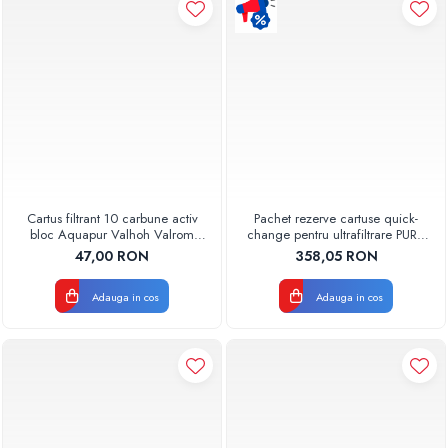
Pompe de caldura
Centrale peleti lemn
Cartus filtrant 10 carbune activ
Pachet rezerve cartuse quick-
bloc Aquapur Valhoh Valrom
change pentru ultrafiltrare PUR4
AQUA07010410000
Aquapur Valhoh Valrom
47,00 RON
358,05 RON
Adauga in cos
Adauga in cos