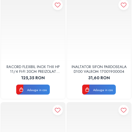
RACORD FLEXIBIL INOX THX HP
INALTATOR SIFON PARDOSEALA
11/4 FI-FI 30CM PREIZOLAT
D100 VALROM 17001900004
PENTRU POMPA DE CALDURA -
125,35 RON
31,60 RON
THX
Adauga in cos
Adauga in cos