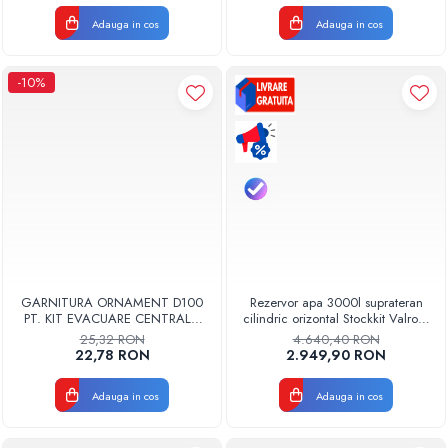
Adauga in cos
Adauga in cos
-10%
GARNITURA ORNAMENT D100
Rezervor apa 3000l suprateran
PT. KIT EVACUARE CENTRALA
cilindric orizontal Stockkit Valrom
FGGE100
49013000001
25,32 RON
4.640,40 RON
22,78 RON
2.949,90 RON
Adauga in cos
Adauga in cos