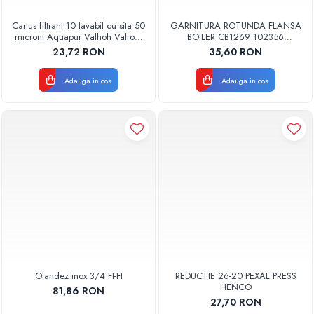
Cartus filtrant 10 lavabil cu sita 50
GARNITURA ROTUNDA FLANSA
microni Aquapur Valhoh Valrom
BOILER CB1269 102356
AQUA07000310050
ORIGINAL TESY
23,72 RON
35,60 RON
Adauga in cos
Adauga in cos
Olandez inox 3/4 FI-FI
REDUCTIE 26-20 PEXAL PRESS
HENCO
81,86 RON
27,70 RON