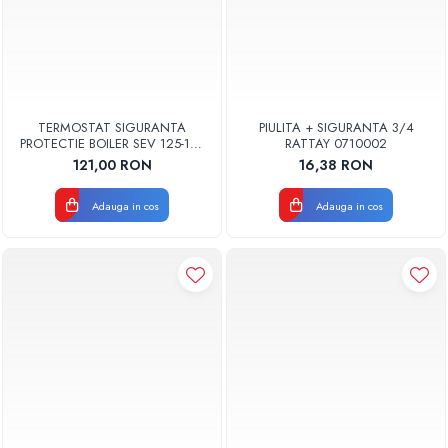
TERMOSTAT SIGURANTA
PIULITA + SIGURANTA 3/4
PROTECTIE BOILER SEV 125-150
RATTAY 0710002
ISEA 46301060 ORIGINAL
121,00 RON
16,38 RON
FERROLI
Adauga in cos
Adauga in cos