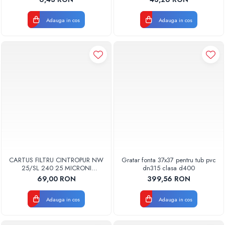
BUC
Adauga in cos
Adauga in cos
CARTUS FILTRU CINTROPUR NW
Gratar fonta 37x37 pentru tub pvc
25/SL 240 25 MICRONI
dn315 clasa d400
MANSOANE FILTRARE SET 5BUC
69,00 RON
399,56 RON
Adauga in cos
Adauga in cos