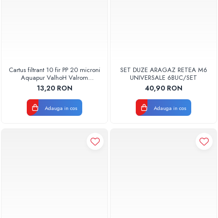
Cartus filtrant 10 fir PP 20 microni
SET DUZE ARAGAZ RETEA M6
Aquapur ValhoH Valrom
UNIVERSALE 6BUC/SET
AQUA07000210020
13,20 RON
40,90 RON
Adauga in cos
Adauga in cos