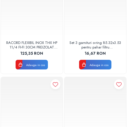
RACORD FLEXIBIL INOX THX HP
Set 3 garnituri o-ring 85.32x3.53
11/4 FI-FI 30CM PREIZOLAT
pentru pahar filtru
PENTRU POMPA DE CALDURA -
AQUA06030000000
125,35 RON
16,67 RON
THX
Adauga in cos
Adauga in cos