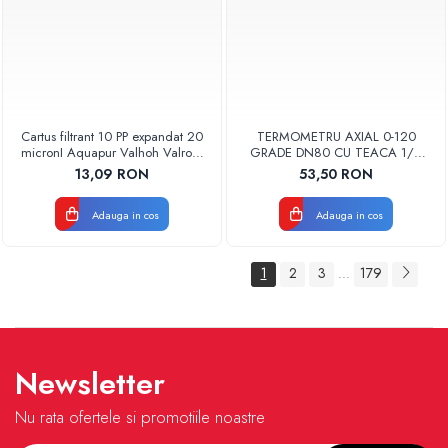
Cartus filtrant 10 PP expandat 20
TERMOMETRU AXIAL 0-120
micronI Aquapur Valhoh Valrom
GRADE DN80 CU TEACA 1/2
AQUA07000110020
TB80-100 FIMET
13,09 RON
53,50 RON
Adauga in cos
Adauga in cos
1
2
3
179
...
Newsletter
Nu rata ofertele si promotiile noastre