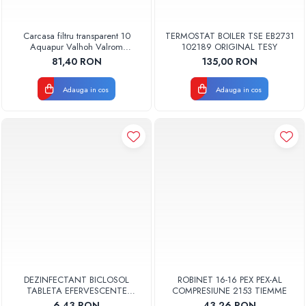
Carcasa filtru transparent 10
TERMOSTAT BOILER TSE EB2731
Aquapur Valhoh Valrom
102189 ORIGINAL TESY
AQUA00110001032
81,40 RON
135,00 RON
Adauga in cos
Adauga in cos
DEZINFECTANT BICLOSOL
ROBINET 16-16 PEX PEX-AL
TABLETA EFERVESCENTE
COMPRESIUNE 2153 TIEMME
CLORAMINA TABLETA CLOR 10
6,43 RON
43,26 RON