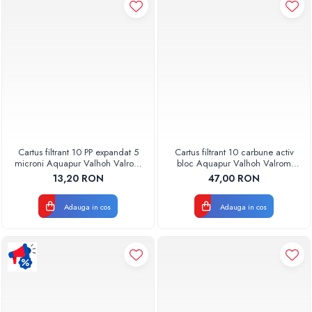
Pompe de caldura
Centrale peleti lemn
Cartus filtrant 10 PP expandat 5
Cartus filtrant 10 carbune activ
microni Aquapur Valhoh Valrom
bloc Aquapur Valhoh Valrom
AQUA07100110005
AQUA07010410000
13,20 RON
47,00 RON
Adauga in cos
Adauga in cos