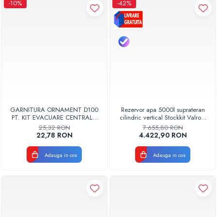
-10%
-42%
GARNITURA ORNAMENT D100
Rezervor apa 5000l suprateran
PT. KIT EVACUARE CENTRALA
cilindric vertical Stockkit Valrom
FGGE100
49020150000
25,32 RON
7.655,80 RON
22,78 RON
4.422,90 RON
Adauga in cos
Adauga in cos