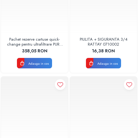
Pachet rezerve cartuse quick-
PIULITA + SIGURANTA 3/4
change pentru ultrafiltrare PUR4
RATTAY 0710002
Aquapur Valhoh Valrom
358,05 RON
16,38 RON
Adauga in cos
Adauga in cos