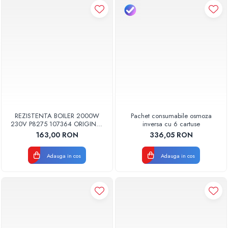
REZISTENTA BOILER 2000W
Pachet consumabile osmoza
230V P8275 107364 ORIGINAL
inversa cu 6 cartuse
TESY
163,00 RON
336,05 RON
Adauga in cos
Adauga in cos