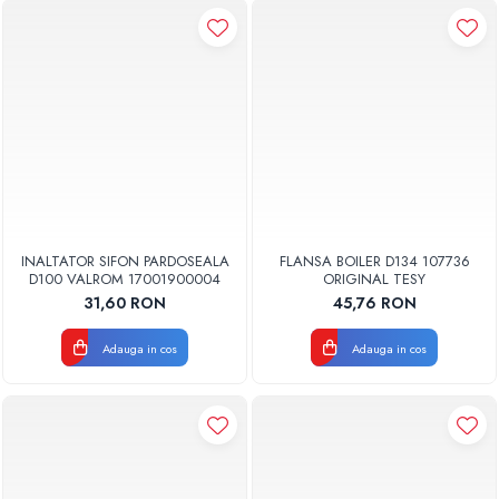
INALTATOR SIFON PARDOSEALA
FLANSA BOILER D134 107736
D100 VALROM 17001900004
ORIGINAL TESY
31,60 RON
45,76 RON
Adauga in cos
Adauga in cos