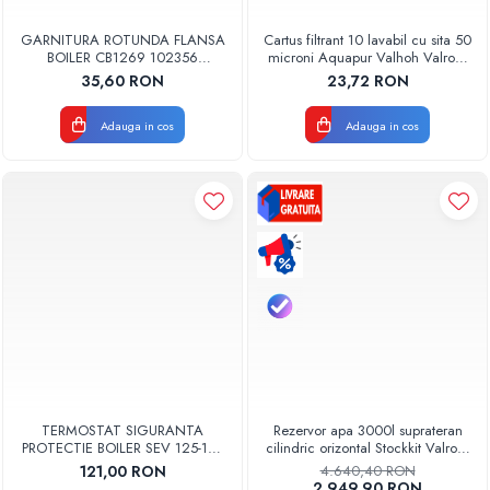
GARNITURA ROTUNDA FLANSA
Cartus filtrant 10 lavabil cu sita 50
BOILER CB1269 102356
microni Aquapur Valhoh Valrom
ORIGINAL TESY
AQUA07000310050
35,60 RON
23,72 RON
Adauga in cos
Adauga in cos
TERMOSTAT SIGURANTA
Rezervor apa 3000l suprateran
PROTECTIE BOILER SEV 125-150
cilindric orizontal Stockkit Valrom
ISEA 46301060 ORIGINAL
49013000001
121,00 RON
4.640,40 RON
FERROLI
2.949,90 RON