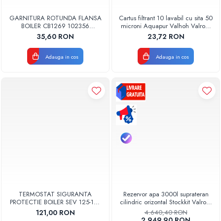
GARNITURA ROTUNDA FLANSA
Cartus filtrant 10 lavabil cu sita 50
BOILER CB1269 102356
microni Aquapur Valhoh Valrom
ORIGINAL TESY
AQUA07000310050
35,60 RON
23,72 RON
Adauga in cos
Adauga in cos
TERMOSTAT SIGURANTA
Rezervor apa 3000l suprateran
PROTECTIE BOILER SEV 125-150
cilindric orizontal Stockkit Valrom
ISEA 46301060 ORIGINAL
49013000001
121,00 RON
4.640,40 RON
FERROLI
2.949,90 RON