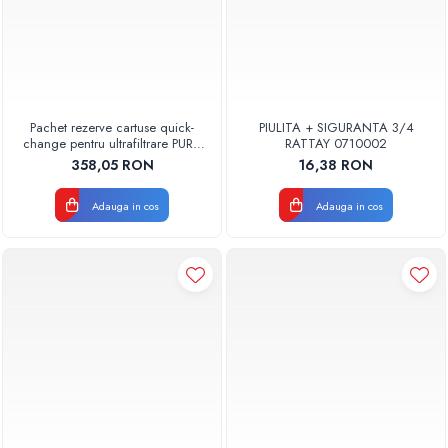
Pachet rezerve cartuse quick-
PIULITA + SIGURANTA 3/4
change pentru ultrafiltrare PUR4
RATTAY 0710002
Aquapur Valhoh Valrom
358,05 RON
16,38 RON
Adauga in cos
Adauga in cos