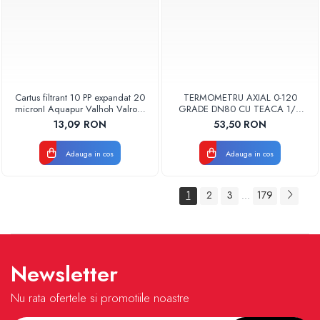
Cartus filtrant 10 PP expandat 20
TERMOMETRU AXIAL 0-120
micronI Aquapur Valhoh Valrom
GRADE DN80 CU TEACA 1/2
AQUA07000110020
TB80-100 FIMET
13,09 RON
53,50 RON
Adauga in cos
Adauga in cos
1
2
3
179
...
Newsletter
Nu rata ofertele si promotiile noastre