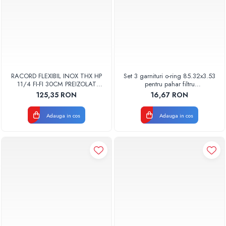
RACORD FLEXIBIL INOX THX HP
Set 3 garnituri o-ring 85.32x3.53
11/4 FI-FI 30CM PREIZOLAT
pentru pahar filtru
PENTRU POMPA DE CALDURA -
AQUA06030000000
125,35 RON
16,67 RON
THX
Adauga in cos
Adauga in cos