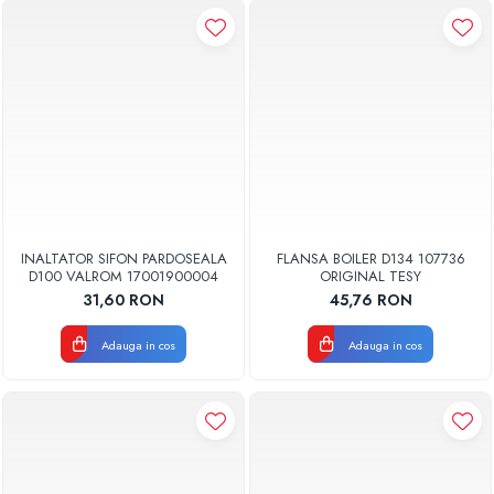
INALTATOR SIFON PARDOSEALA
FLANSA BOILER D134 107736
D100 VALROM 17001900004
ORIGINAL TESY
31,60 RON
45,76 RON
Adauga in cos
Adauga in cos