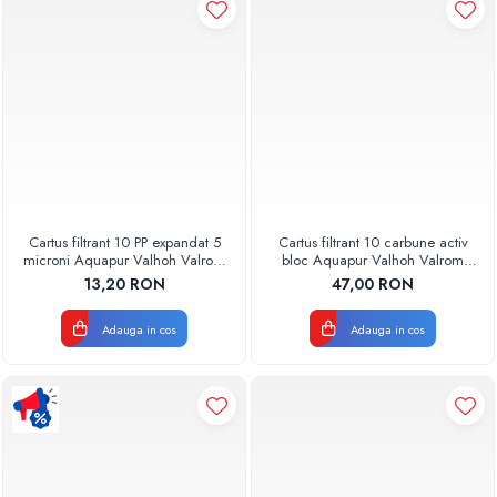
Pompe de caldura
Centrale peleti lemn
Cartus filtrant 10 PP expandat 5
Cartus filtrant 10 carbune activ
microni Aquapur Valhoh Valrom
bloc Aquapur Valhoh Valrom
AQUA07100110005
AQUA07010410000
13,20 RON
47,00 RON
Adauga in cos
Adauga in cos