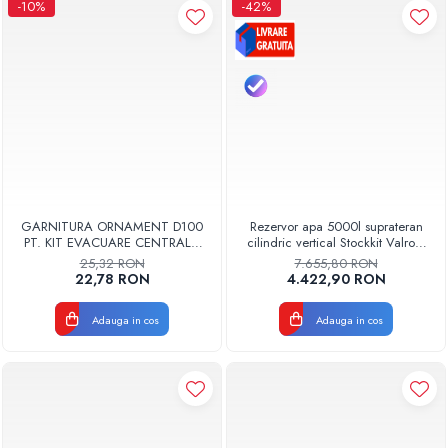
-10%
-42%
GARNITURA ORNAMENT D100
Rezervor apa 5000l suprateran
PT. KIT EVACUARE CENTRALA
cilindric vertical Stockkit Valrom
FGGE100
49020150000
25,32 RON
7.655,80 RON
22,78 RON
4.422,90 RON
Adauga in cos
Adauga in cos