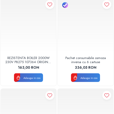
REZISTENTA BOILER 2000W
Pachet consumabile osmoza
230V P8275 107364 ORIGINAL
inversa cu 6 cartuse
TESY
163,00 RON
336,05 RON
Adauga in cos
Adauga in cos