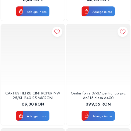
BUC
Adauga in cos
Adauga in cos
CARTUS FILTRU CINTROPUR NW
Gratar fonta 37x37 pentru tub pvc
25/SL 240 25 MICRONI
dn315 clasa d400
MANSOANE FILTRARE SET 5BUC
69,00 RON
399,56 RON
Adauga in cos
Adauga in cos