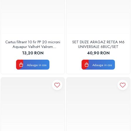
Cartus filtrant 10 fir PP 20 microni
SET DUZE ARAGAZ RETEA M6
Aquapur ValhoH Valrom
UNIVERSALE 6BUC/SET
AQUA07000210020
13,20 RON
40,90 RON
Adauga in cos
Adauga in cos