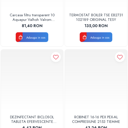
Carcasa filtru transparent 10
TERMOSTAT BOILER TSE EB2731
Aquapur Valhoh Valrom
102189 ORIGINAL TESY
AQUA00110001032
81,40 RON
135,00 RON
Adauga in cos
Adauga in cos
DEZINFECTANT BICLOSOL
ROBINET 16-16 PEX PEX-AL
TABLETA EFERVESCENTE
COMPRESIUNE 2153 TIEMME
CLORAMINA TABLETA CLOR 10
6,43 RON
43,26 RON