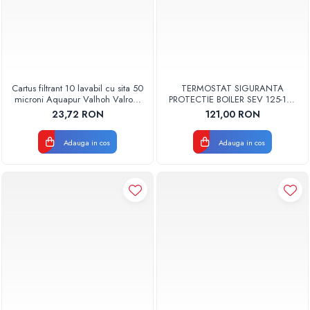
Cartus filtrant 10 lavabil cu sita 50
TERMOSTAT SIGURANTA
microni Aquapur Valhoh Valrom
PROTECTIE BOILER SEV 125-150
AQUA07000310050
ISEA 46301060 ORIGINAL
23,72 RON
121,00 RON
FERROLI
Adauga in cos
Adauga in cos