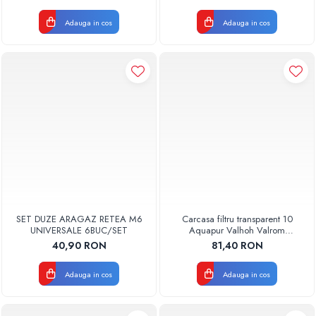
Adauga in cos
Adauga in cos
SET DUZE ARAGAZ RETEA M6
Carcasa filtru transparent 10
UNIVERSALE 6BUC/SET
Aquapur Valhoh Valrom
AQUA00110001032
40,90 RON
81,40 RON
Adauga in cos
Adauga in cos