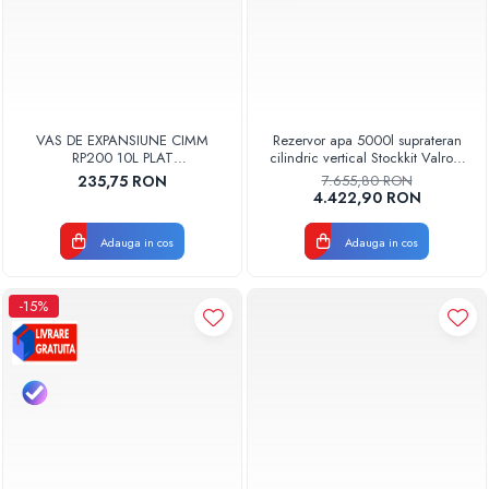
VAS DE EXPANSIUNE CIMM
Rezervor apa 5000l suprateran
RP200 10L PLAT
cilindric vertical Stockkit Valrom
DREPTUNGHIULAR CM9110
49020150000
235,75 RON
7.655,80 RON
4.422,90 RON
Adauga in cos
Adauga in cos
-15%