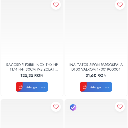
RACORD FLEXIBIL INOX THX HP
INALTATOR SIFON PARDOSEALA
11/4 FI-FI 30CM PREIZOLAT
D100 VALROM 17001900004
PENTRU POMPA DE CALDURA -
125,35 RON
31,60 RON
THX
Adauga in cos
Adauga in cos