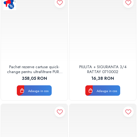
Pompe de caldura
Centrale peleti lemn
Pachet rezerve cartuse quick-
PIULITA + SIGURANTA 3/4
change pentru ultrafiltrare PUR4
RATTAY 0710002
Aquapur Valhoh Valrom
358,05 RON
16,38 RON
Adauga in cos
Adauga in cos