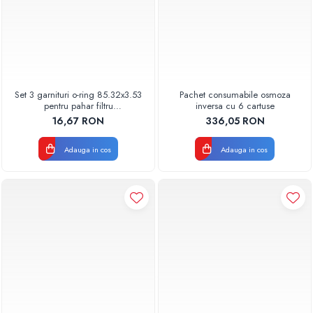
Set 3 garnituri o-ring 85.32x3.53
Pachet consumabile osmoza
pentru pahar filtru
inversa cu 6 cartuse
AQUA06030000000
16,67 RON
336,05 RON
Adauga in cos
Adauga in cos