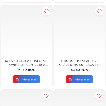
MUFA ELECTRICA CONECTARE
TERMOMETRU AXIAL 0-120
POMPA ALPHA UPS 2 MUFA
GRADE DN80 CU TEACA 1/2
ELECTRICA GRUNDFOS
TB80-100 FIMET
91,89 RON
53,50 RON
Adauga in cos
Adauga in cos