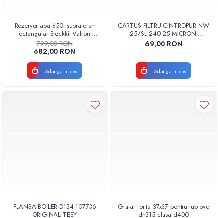
Rezervor apa 650l suprateran
CARTUS FILTRU CINTROPUR NW
rectangular Stockkit Valrom
25/SL 240 25 MICRONI
49030650001
MANSOANE FILTRARE SET 5BUC
799,00 RON
69,00 RON
682,00 RON
Adauga in cos
Adauga in cos
FLANSA BOILER D134 107736
Gratar fonta 37x37 pentru tub pvc
ORIGINAL TESY
dn315 clasa d400