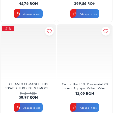
45,76 RON
399,56 RON
Adauga in cos
Adauga in cos
-21%
CLEANEX CLIMANET PLUS
Cartus filtrant 10 PP expandat 20
SPRAY DETERGENT SPUMOGEN
micronI Aquapur Valhoh Valrom
PENTRU CURATAREA
AQUA07000110020
74,84 RON
13,09 RON
APARATELOR DE AER
58,97 RON
CONDITIONAT
CLINETPLUS0600
Adauga in cos
Adauga in cos