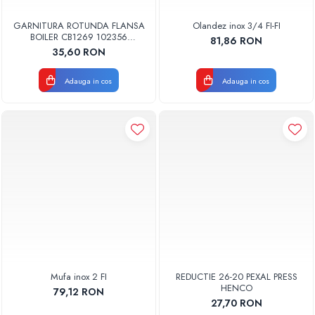
GARNITURA ROTUNDA FLANSA
Olandez inox 3/4 FI-FI
BOILER CB1269 102356
81,86 RON
ORIGINAL TESY
35,60 RON
Adauga in cos
Adauga in cos
Mufa inox 2 FI
REDUCTIE 26-20 PEXAL PRESS
HENCO
79,12 RON
27,70 RON