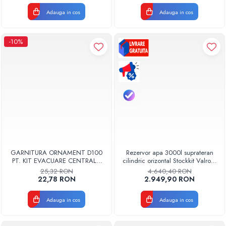
Adauga in cos
Adauga in cos
-10%
GARNITURA ORNAMENT D100
Rezervor apa 3000l suprateran
PT. KIT EVACUARE CENTRALA
cilindric orizontal Stockkit Valrom
FGGE100
49013000001
25,32 RON
4.640,40 RON
22,78 RON
2.949,90 RON
Adauga in cos
Adauga in cos