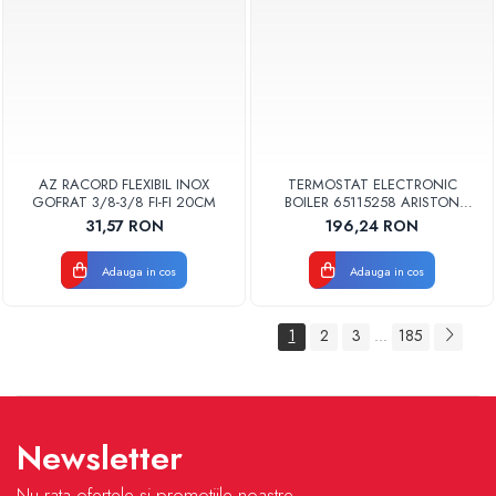
AZ RACORD FLEXIBIL INOX
TERMOSTAT ELECTRONIC
GOFRAT 3/8-3/8 FI-FI 20CM
BOILER 65115258 ARISTON
ORIGINAL
31,57 RON
196,24 RON
Adauga in cos
Adauga in cos
1
2
3
185
...
Newsletter
Nu rata ofertele si promotiile noastre