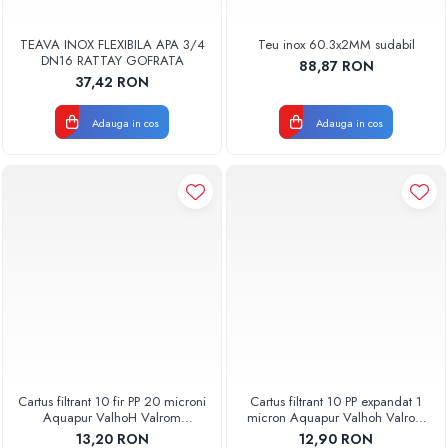
TEAVA INOX FLEXIBILA APA 3/4
Teu inox 60.3x2MM sudabil
DN16 RATTAY GOFRATA
88,87 RON
37,42 RON
Adauga in cos
Adauga in cos
Cartus filtrant 10 fir PP 20 microni
Cartus filtrant 10 PP expandat 1
Aquapur ValhoH Valrom
micron Aquapur Valhoh Valrom
AQUA07000210020
AQUA07100110001
13,20 RON
12,90 RON